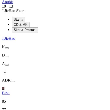
Anubis
10
-
13
JiJieHao Skor
Utama
OD & MK
Skor & Prestasi
JiJieHao
K
D
A
+/-
ADR
Bibu
85
77