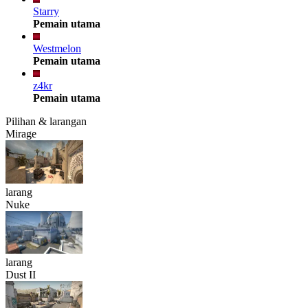
Starry
Pemain utama
Westmelon
Pemain utama
z4kr
Pemain utama
Pilihan & larangan
Mirage
larang
Nuke
larang
Dust II