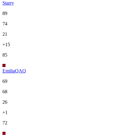
Starry
89
74
21
+15
85
EmiliaQAQ
69
68
26
+1
72