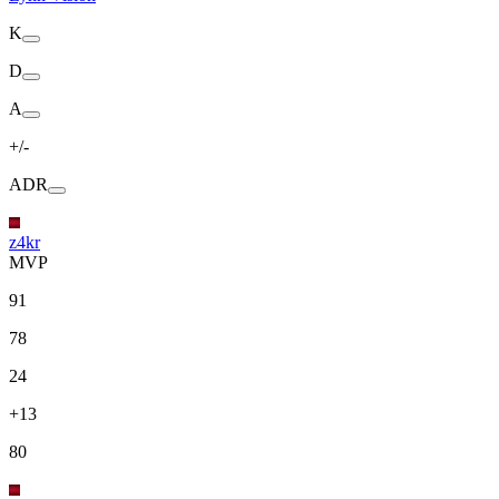
K
D
A
+/-
ADR
z4kr
MVP
91
78
24
+13
80