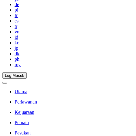
de
pl
fr
es
tr
vn
id
kr
jp
dk
ph
my
Log Masuk
Utama
Perlawanan
Kejuaraan
Pemain
Pasukan