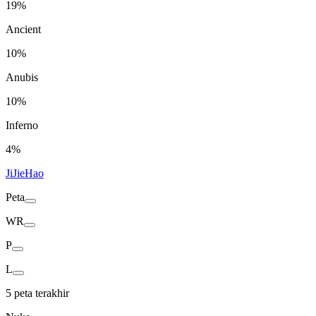
19%
Ancient
10%
Anubis
10%
Inferno
4%
JiJieHao
Peta
WR
P
L
5 peta terakhir