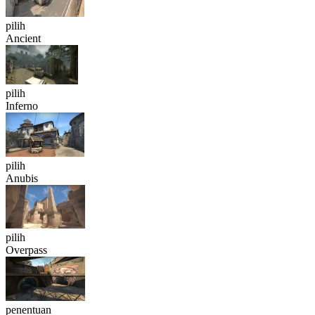
pilih
Ancient
pilih
Inferno
pilih
Anubis
pilih
Overpass
penentuan