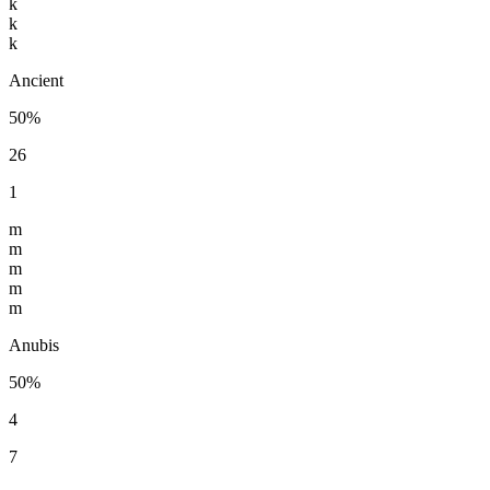
k
k
k
Ancient
50%
26
1
m
m
m
m
m
Anubis
50%
4
7