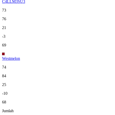
C4LLM3SU3
73
76
21
-3
69
Westmelon
74
84
25
-10
68
Jumlah