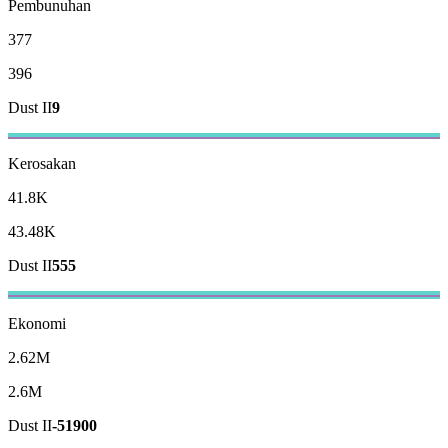
Pembunuhan
377
396
Dust II
9
Kerosakan
41.8K
43.48K
Dust II
555
Ekonomi
2.62M
2.6M
Dust II
-51900