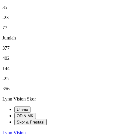
35
-23
77
Jumlah
377
402
144
-25
356
Lynn Vision Skor
Utama
OD & MK
Skor & Prestasi
Lynn Vision