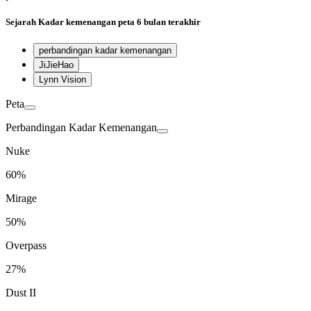
Sejarah
Kadar kemenangan peta
6 bulan terakhir
perbandingan kadar kemenangan
JiJieHao
Lynn Vision
Peta
Perbandingan Kadar Kemenangan
Nuke
60%
Mirage
50%
Overpass
27%
Dust II