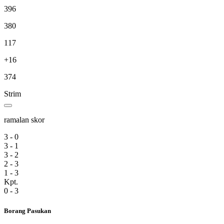
396
380
117
+16
374
Strim
ramalan skor
3 - 0
3 - 1
3 - 2
2 - 3
1 - 3
Kpt.
0 - 3
Borang Pasukan