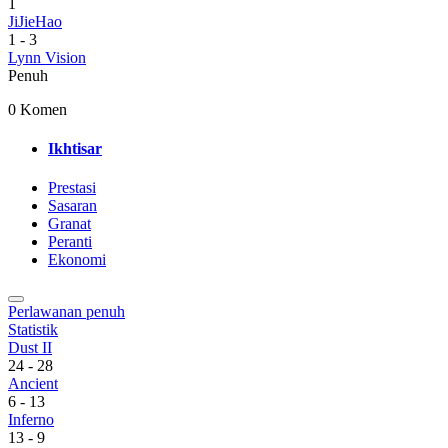
1
JiJieHao
1
-
3
Lynn Vision
Penuh
0 Komen
Ikhtisar
Prestasi
Sasaran
Granat
Peranti
Ekonomi
Perlawanan penuh
Statistik
Dust II
24
-
28
Ancient
6
-
13
Inferno
13
-
9