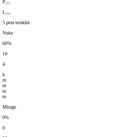
P
L
5 peta terakhir
Nuke
60%
10
4
k
m
m
m
m
Mirage
0%
0