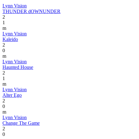
Lynn Vision
THUNDER dOWNUNDER
2
1
m
Lynn Vision
Kaleido
2
0
m
Lynn Vision
Haunted House
2
1
m
Lynn Vision
Alter Ego
2
0
m
Lynn Vision
Change The Game
2
0