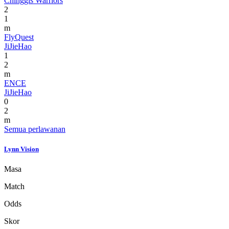
Chinggis Warriors
2
1
m
FlyQuest
JiJieHao
1
2
m
ENCE
JiJieHao
0
2
m
Semua perlawanan
Lynn Vision
Masa
Match
Odds
Skor