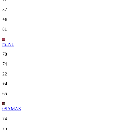
37
+8
81
m1N1
78
74
22
+4
65
0SAMAS
74
75