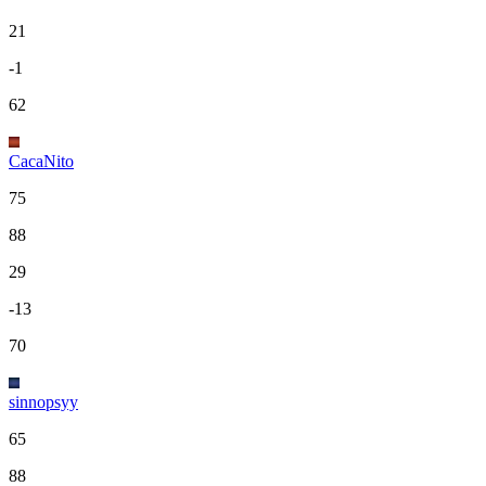
21
-1
62
CacaNito
75
88
29
-13
70
sinnopsyy
65
88