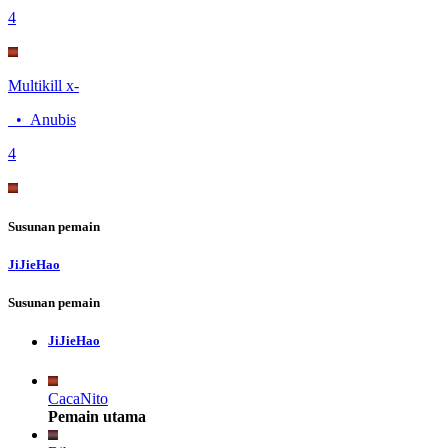
4
Multikill x-
•
Anubis
4
Susunan pemain
JiJieHao
Susunan pemain
JiJieHao
CacaNito
Pemain utama