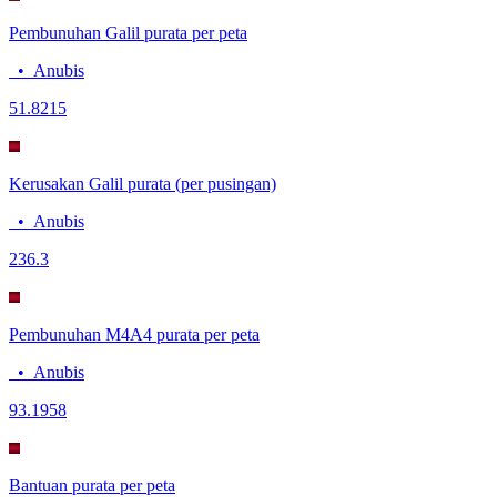
Pembunuhan Galil purata per peta
•
Anubis
5
1.8215
Kerusakan Galil purata (per pusingan)
•
Anubis
23
6.3
Pembunuhan M4A4 purata per peta
•
Anubis
9
3.1958
Bantuan purata per peta