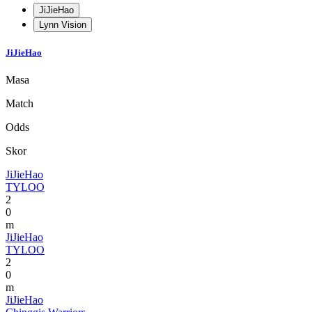
JiJieHao
Lynn Vision
JiJieHao
Masa
Match
Odds
Skor
JiJieHao
TYLOO
2
0
m
JiJieHao
TYLOO
2
0
m
JiJieHao