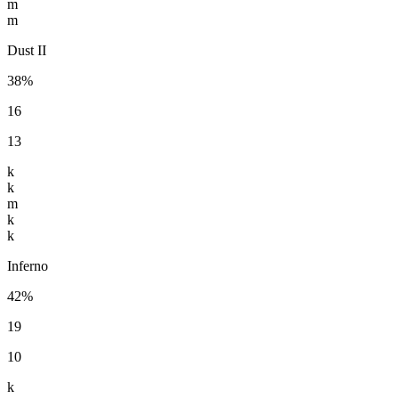
m
m
Dust II
38%
16
13
k
k
m
k
k
Inferno
42%
19
10
k