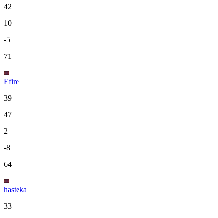
42
10
-5
71
Efire
39
47
2
-8
64
hasteka
33