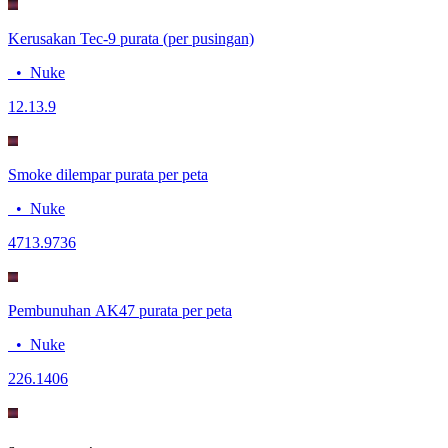
Kerusakan Tec-9 purata (per pusingan)
•
Nuke
12.1
3.9
Smoke dilempar purata per peta
•
Nuke
47
13.9736
Pembunuhan AK47 purata per peta
•
Nuke
22
6.1406