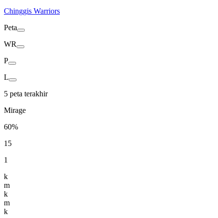
Chinggis Warriors
Peta
WR
P
L
5 peta terakhir
Mirage
60%
15
1
k
m
k
m
k