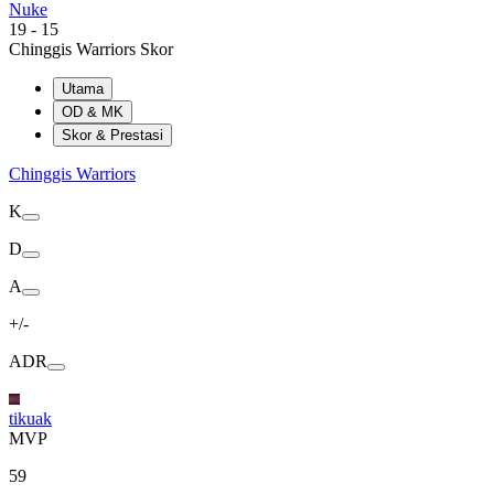
Nuke
19
-
15
Chinggis Warriors Skor
Utama
OD & MK
Skor & Prestasi
Chinggis Warriors
K
D
A
+/-
ADR
tikuak
MVP
59