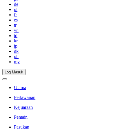
de
pl
fr
es
tr
vn
id
kr
jp
dk
ph
my
Log Masuk
Utama
Perlawanan
Kejuaraan
Pemain
Pasukan