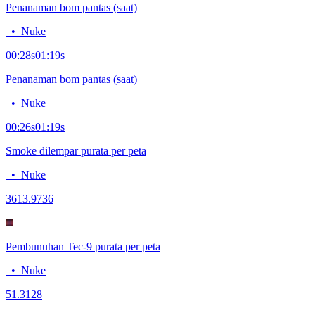
Penanaman bom pantas (saat)
•
Nuke
00:28
s
01:19
s
Penanaman bom pantas (saat)
•
Nuke
00:26
s
01:19
s
Smoke dilempar purata per peta
•
Nuke
36
13.9736
Pembunuhan Tec-9 purata per peta
•
Nuke
5
1.3128