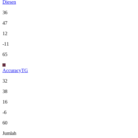
Diesen
36
47
12
-11
65
AccuracyTG
32
38
16
-6
60
Jumlah