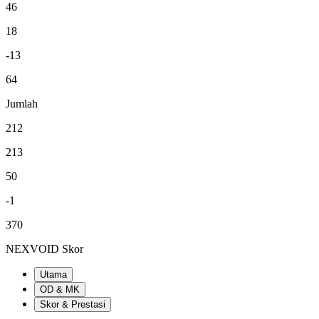
46
18
-13
64
Jumlah
212
213
50
-1
370
NEXVOID Skor
Utama
OD & MK
Skor & Prestasi