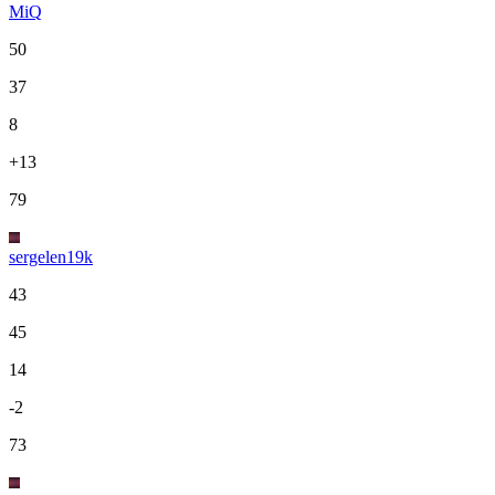
MiQ
50
37
8
+13
79
sergelen19k
43
45
14
-2
73