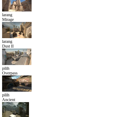
larang
Mirage
larang
Dust II
pilih
Overpass
pilih
Ancient