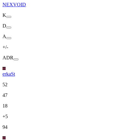
NEXVOID
K
D
A
+/-
ADR
erkaSt
52
47
18
+5
94