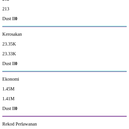
213
Dust II
0
Kerosakan
23.35K
23.33K
Dust II
0
Ekonomi
1.45M
1.41M
Dust II
0
Rekod
Perlawanan