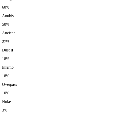
60%
Anubis
50%
Ancient
27%
Dust II
18%
Inferno
18%
Overpass
10%
Nuke
3%