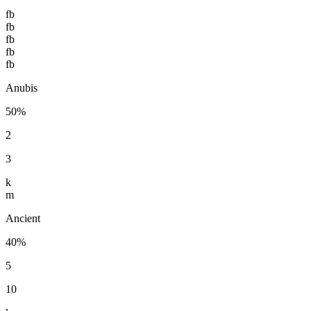
fb
fb
fb
fb
fb
Anubis
50%
2
3
k
m
Ancient
40%
5
10