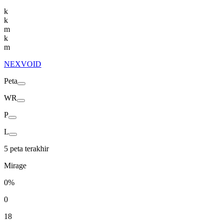
k
k
m
k
m
NEXVOID
Peta
WR
P
L
5 peta terakhir
Mirage
0%
0
18