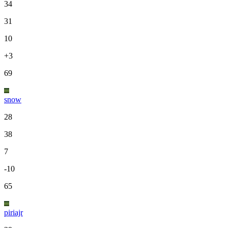
34
31
10
+3
69
snow
28
38
7
-10
65
piriajr