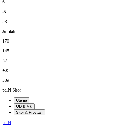
6
-5
53
Jumlah
170
145
52
+25
389
paiN Skor
Utama
OD & MK
Skor & Prestasi
paiN