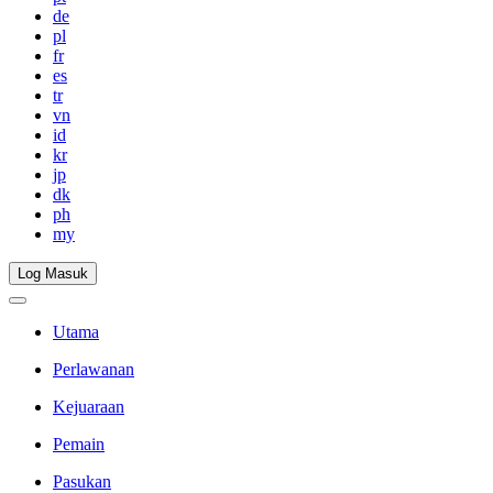
de
pl
fr
es
tr
vn
id
kr
jp
dk
ph
my
Log Masuk
Utama
Perlawanan
Kejuaraan
Pemain
Pasukan