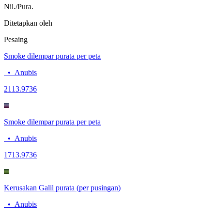
Nil./Pura.
Ditetapkan oleh
Pesaing
Smoke dilempar purata per peta
•
Anubis
21
13.9736
Smoke dilempar purata per peta
•
Anubis
17
13.9736
Kerusakan Galil purata (per pusingan)
•
Anubis