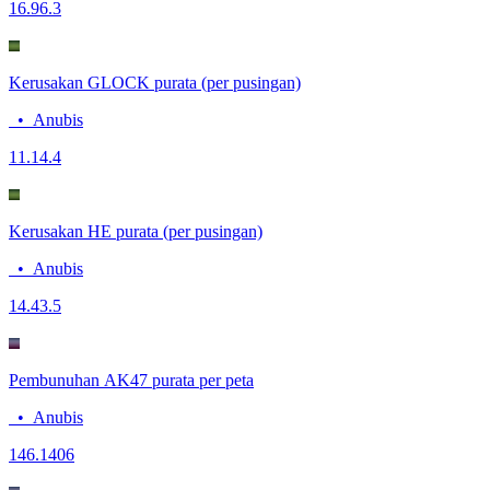
16.9
6.3
Kerusakan GLOCK purata (per pusingan)
•
Anubis
11.1
4.4
Kerusakan HE purata (per pusingan)
•
Anubis
14.4
3.5
Pembunuhan AK47 purata per peta
•
Anubis
14
6.1406