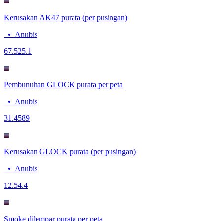
Kerusakan AK47 purata (per pusingan)
•
Anubis
67.5
25.1
Pembunuhan GLOCK purata per peta
•
Anubis
3
1.4589
Kerusakan GLOCK purata (per pusingan)
•
Anubis
12.5
4.4
Smoke dilempar purata per peta