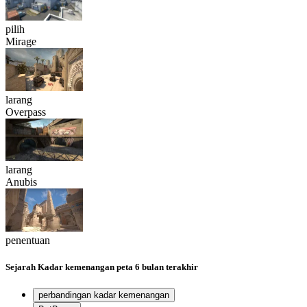
pilih
Mirage
larang
Overpass
larang
Anubis
penentuan
Sejarah
Kadar kemenangan peta
6 bulan terakhir
perbandingan kadar kemenangan