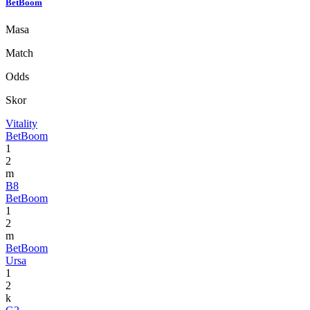
BetBoom
Masa
Match
Odds
Skor
Vitality
BetBoom
1
2
m
B8
BetBoom
1
2
m
BetBoom
Ursa
1
2
k