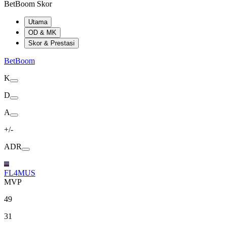
BetBoom Skor
Utama
OD & MK
Skor & Prestasi
BetBoom
K
D
A
+/-
ADR
FL4MUS
MVP
49
31