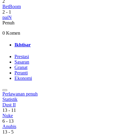
2
BetBoom
2
-
1
paiN
Penuh
0 Komen
Ikhtisar
Prestasi
Sasaran
Granat
Peranti
Ekonomi
Perlawanan penuh
Statistik
Dust II
13
-
11
Nuke
6
-
13
Anubis
13
-
5