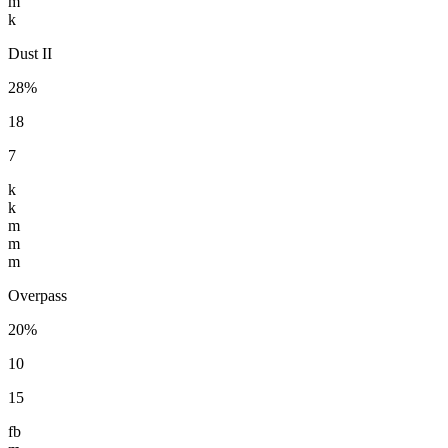
m
k
Dust II
28%
18
7
k
k
m
m
m
Overpass
20%
10
15
fb