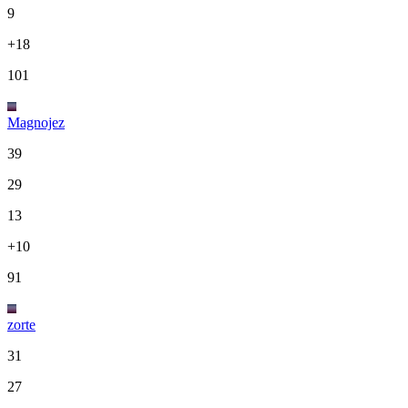
9
+18
101
Magnojez
39
29
13
+10
91
zorte
31
27