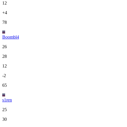
12
+4
78
Boombl4
26
28
12
-2
65
s1ren
25
30