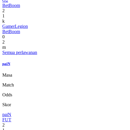
G2
BetBoom
2
1
k
GamerLegion
BetBoom
0
2
m
Semua perlawanan
paiN
Masa
Match
Odds
Skor
paiN
FUT
2