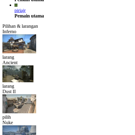
piriajr
Pemain utama
Pilihan & larangan
Inferno
larang
Ancient
larang
Dust II
pilih
Nuke