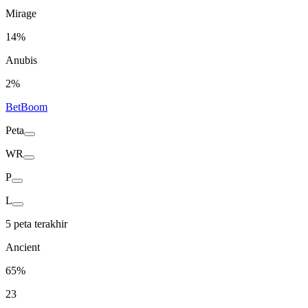
Mirage
14%
Anubis
2%
BetBoom
Peta
WR
P
L
5 peta terakhir
Ancient
65%
23