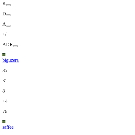
K
D
A
+/-
ADR
biguzera
35
31
8
+4
76
saffee