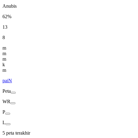
Anubis
62%
13
8
m
m
m
k
m
paiN
Peta
WR
P
L
5 peta terakhir