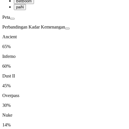
BetBoom
paiN
Peta
Perbandingan Kadar Kemenangan
Ancient
65%
Inferno
60%
Dust II
45%
Overpass
30%
Nuke
14%