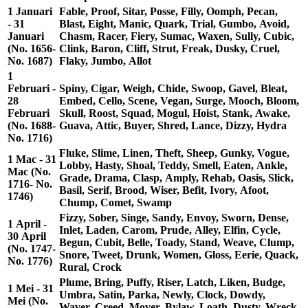
1 Januari
Fable, Proof, Sitar, Posse, Filly, Oomph, Pecan,
- 31
Blast, Eight, Manic, Quark, Trial, Gumbo, Avoid,
Januari
Chasm, Racer, Fiery, Sumac, Waxen, Sully, Cubic,
(No. 1656-
Clink, Baron, Cliff, Strut, Freak, Dusky, Cruel,
No. 1687)
Flaky, Jumbo, Allot
1
Februari -
Spiny, Cigar, Weigh, Chide, Swoop, Gavel, Bleat,
28
Embed, Cello, Scene, Vegan, Surge, Mooch, Bloom,
Februari
Skull, Roost, Squad, Mogul, Hoist, Stank, Awake,
(No. 1688-
Guava, Attic, Buyer, Shred, Lance, Dizzy, Hydra
No. 1716)
Fluke, Slime, Linen, Theft, Sheep, Gunky, Vogue,
1 Mac - 31
Lobby, Hasty, Shoal, Teddy, Smell, Eaten, Ankle,
Mac (No.
Grade, Drama, Clasp, Amply, Rehab, Oasis, Slick,
1716- No.
Basil, Serif, Brood, Wiser, Befit, Ivory, Afoot,
1746)
Chump, Comet, Swamp
Fizzy, Sober, Singe, Sandy, Envoy, Sworn, Dense,
1 April -
Inlet, Laden, Carom, Prude, Alley, Elfin, Cycle,
30 April
Begun, Cubit, Belle, Toady, Stand, Weave, Clump,
(No. 1747-
Snore, Tweet, Drunk, Women, Gloss, Eerie, Quack,
No. 1776)
Rural, Crock
Plume, Bring, Puffy, Riser, Latch, Liken, Budge,
1 Mei - 31
Umbra, Satin, Parka, Newly, Clock, Dowdy,
Mei (No.
Waver, Creed, Mover, Bylaw, Loath, Dusty, Wreck,