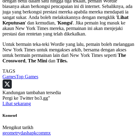
dengan betul dalam satu hingga tiga tekaan, pemain Wordle
biasanya akan berkongsi pencapaian ini di internet. Sebaliknya, ada
juga yang berkongsi prestasi mereka apabila mereka mendapati ia
sangat sukar. Anda boleh melakukannya dengan mengklik '
Lihat
Keputusan
' dan kemudian, '
Kongsi
'. Jika pemain log masuk ke
akaun New York Times mereka, permainan ini akan menjejaki
prestasi dan rentetan yang telah dikekalkan.
Untuk bermain teka-teki Wordle yang lalu, pemain boleh melanggan
New York Times untuk mengakses arkib, bersama dengan akses
untuk bermain permainan lain dari New York Times seperti
The
Crossword
,
The Mini
dan
Tiles.
TAGS
Games
Top Games
Kandungan tambahan tersedia
Pergi ke Twitter bo3.gg"
Lihat sekarang
Komen
4
Mengikut tarikh
geometrydashapkcommx