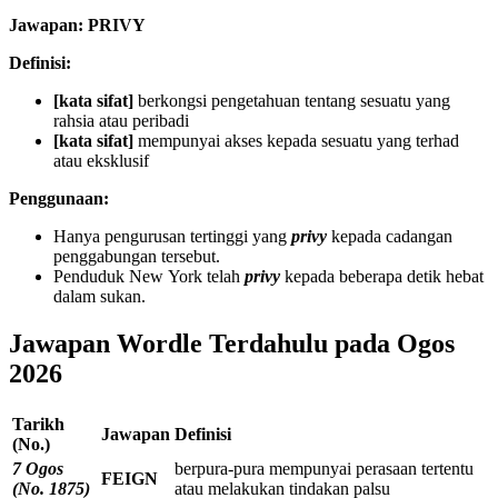
Jawapan: PRIVY
Definisi:
[kata sifat]
berkongsi pengetahuan tentang sesuatu yang
rahsia atau peribadi
[kata sifat]
mempunyai akses kepada sesuatu yang terhad
atau eksklusif
Penggunaan:
Hanya pengurusan tertinggi yang
privy
kepada cadangan
penggabungan tersebut.
Penduduk New York telah
privy
kepada beberapa detik hebat
dalam sukan.
Jawapan Wordle Terdahulu pada Ogos
2026
Tarikh
Jawapan
Definisi
(No.)
7 Ogos
berpura-pura mempunyai perasaan tertentu
FEIGN
(No. 1875)
atau melakukan tindakan palsu