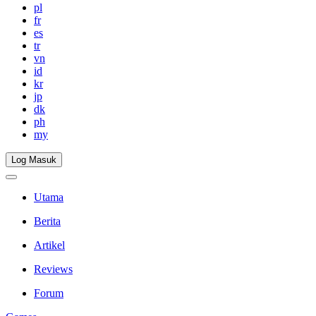
pl
fr
es
tr
vn
id
kr
jp
dk
ph
my
Log Masuk
Utama
Berita
Artikel
Reviews
Forum