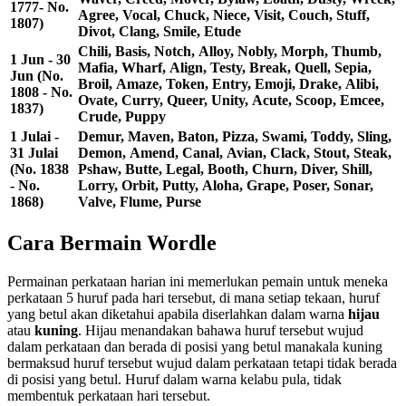
1777- No.
Agree, Vocal, Chuck, Niece, Visit, Couch, Stuff,
1807)
Divot, Clang, Smile, Etude
Chili, Basis, Notch, Alloy, Nobly, Morph, Thumb,
1 Jun - 30
Mafia, Wharf, Align, Testy, Break, Quell, Sepia,
Jun (No.
Broil, Amaze, Token, Entry, Emoji, Drake, Alibi,
1808 - No.
Ovate, Curry, Queer, Unity, Acute, Scoop, Emcee,
1837)
Crude, Puppy
1 Julai -
Demur, Maven, Baton, Pizza, Swami, Toddy, Sling,
31 Julai
Demon, Amend, Canal, Avian, Clack, Stout, Steak,
(No. 1838
Pshaw, Butte, Legal, Booth, Churn, Diver, Shill,
- No.
Lorry, Orbit, Putty, Aloha, Grape, Poser, Sonar,
1868)
Valve, Flume, Purse
Cara Bermain Wordle
Permainan perkataan harian ini memerlukan pemain untuk meneka
perkataan 5 huruf pada hari tersebut, di mana setiap tekaan, huruf
yang betul akan diketahui apabila diserlahkan dalam warna
hijau
atau
kuning
. Hijau menandakan bahawa huruf tersebut wujud
dalam perkataan dan berada di posisi yang betul manakala kuning
bermaksud huruf tersebut wujud dalam perkataan tetapi tidak berada
di posisi yang betul. Huruf dalam warna kelabu pula, tidak
membentuk perkataan hari tersebut.