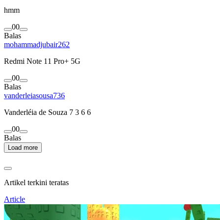
hmm
0
0
Balas
mohammadjubair262
Redmi Note 11 Pro+ 5G
0
0
Balas
vanderleiasousa736
Vanderléia de Souza 7 3 6 6
0
0
Balas
Load more
Artikel terkini teratas
Article