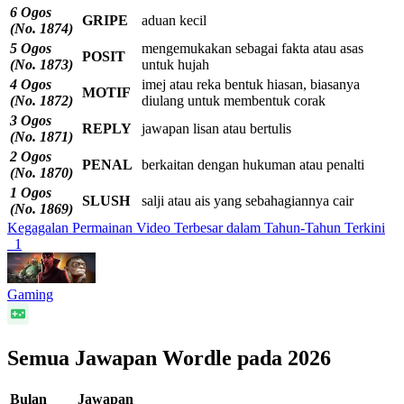
6 Ogos
GRIPE
aduan kecil
(No. 1874)
5 Ogos
mengemukakan sebagai fakta atau asas
POSIT
(No. 1873)
untuk hujah
4 Ogos
imej atau reka bentuk hiasan, biasanya
MOTIF
(No. 1872)
diulang untuk membentuk corak
3 Ogos
REPLY
jawapan lisan atau bertulis
(No. 1871)
2 Ogos
PENAL
berkaitan dengan hukuman atau penalti
(No. 1870)
1 Ogos
SLUSH
salji atau ais yang sebahagiannya cair
(No. 1869)
Kegagalan Permainan Video Terbesar dalam Tahun-Tahun Terkini
1
Gaming
Semua Jawapan Wordle pada 2026
Bulan
Jawapan