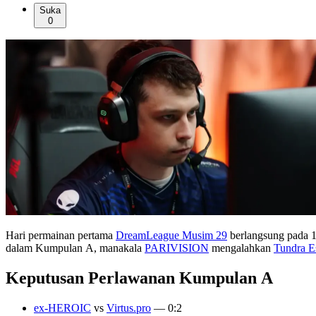
Suka
0
Hari permainan pertama
DreamLeague Musim 29
berlangsung pada 
dalam Kumpulan A, manakala
PARIVISION
mengalahkan
Tundra E
Keputusan Perlawanan Kumpulan A
ex-HEROIC
vs
Virtus.pro
— 0:2