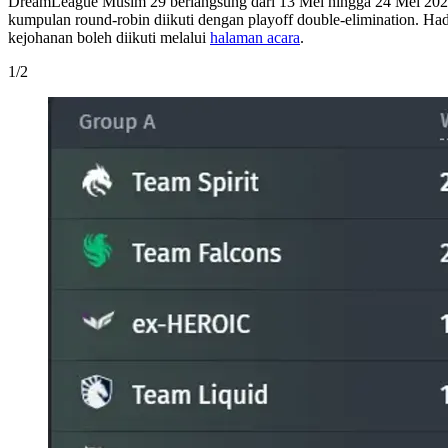
DreamLeague Musim 29 berlangsung dari 13 Mei hingga 24 Mei 2026,
kumpulan round-robin diikuti dengan playoff double-elimination. Ha
kejohanan boleh diikuti melalui
halaman acara
.
1
/
2