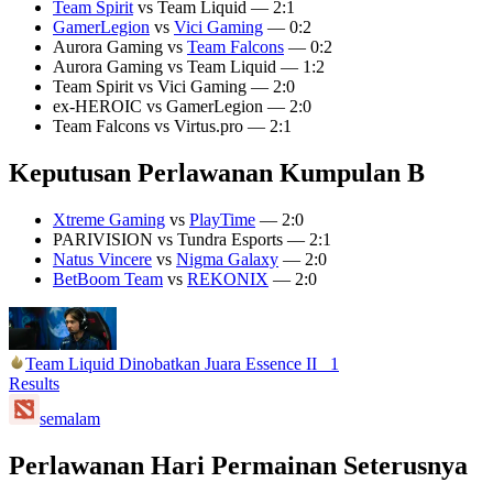
Team Spirit
vs Team Liquid — 2:1
GamerLegion
vs
Vici Gaming
— 0:2
Aurora Gaming vs
Team Falcons
— 0:2
Aurora Gaming vs Team Liquid — 1:2
Team Spirit vs Vici Gaming — 2:0
ex-HEROIC vs GamerLegion — 2:0
Team Falcons vs Virtus.pro — 2:1
Keputusan Perlawanan Kumpulan B
Xtreme Gaming
vs
PlayTime
— 2:0
PARIVISION vs Tundra Esports — 2:1
Natus Vincere
vs
Nigma Galaxy
— 2:0
BetBoom Team
vs
REKONIX
— 2:0
Team Liquid Dinobatkan Juara Essence II
1
Results
semalam
Perlawanan Hari Permainan Seterusnya