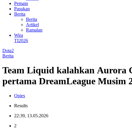
Pemain
Pasukan
Berita
Berita
Artikel
Ramalan
Wira
TI2026
Dota2
Berita
Team Liquid kalahkan Aurora 
pertama DreamLeague Musim 
Qpies
Results
22:39, 13.05.2026
2