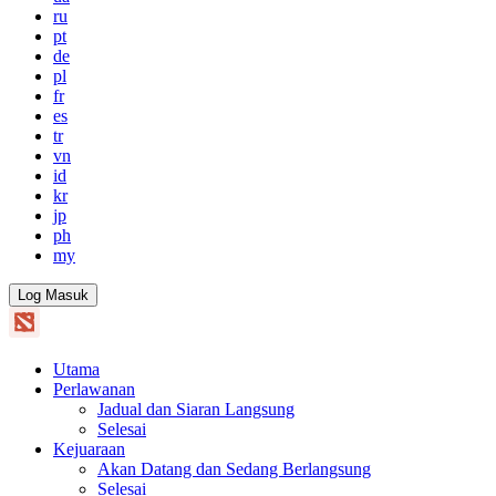
ru
pt
de
pl
fr
es
tr
vn
id
kr
jp
ph
my
Log Masuk
Utama
Perlawanan
Jadual dan Siaran Langsung
Selesai
Kejuaraan
Akan Datang dan Sedang Berlangsung
Selesai