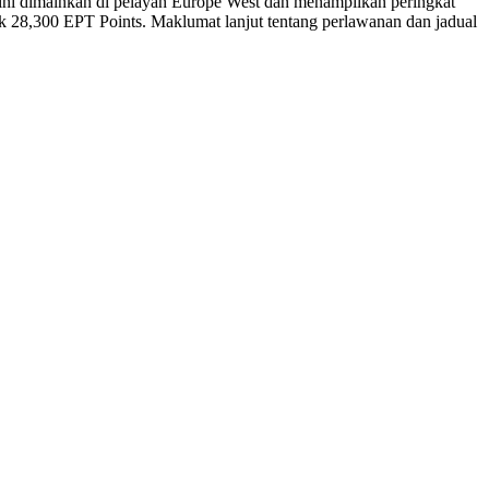
ini dimainkan di pelayan Europe West dan menampilkan peringkat
k 28,300 EPT Points. Maklumat lanjut tentang perlawanan dan jadual