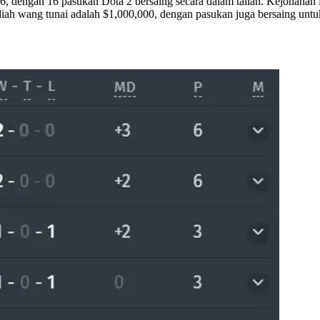
 dengan 16 pasukan Dota 2 bersaing secara dalam talian. Kejohanan 
diah wang tunai adalah $1,000,000, dengan pasukan juga bersaing untu