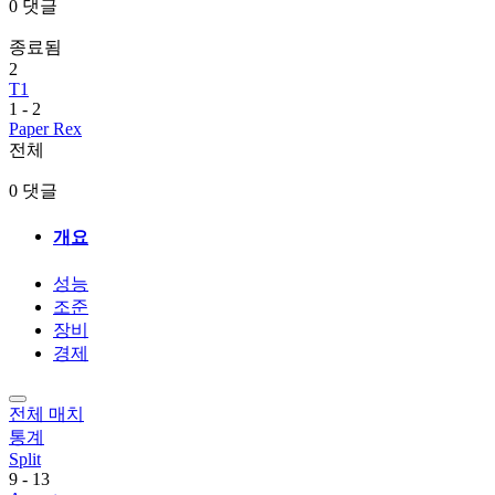
0 댓글
종료됨
2
T1
1
-
2
Paper Rex
전체
0 댓글
개요
성능
조준
장비
경제
전체 매치
통계
Split
9
-
13