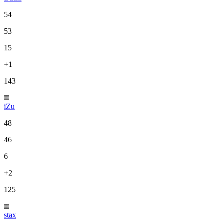
54
53
15
+1
143
iZu
48
46
6
+2
125
stax