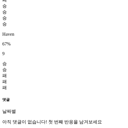
승
승
승
승
Haven
67%
9
승
승
패
패
패
댓글
날짜별
아직 댓글이 없습니다! 첫 번째 반응을 남겨보세요