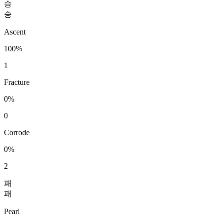
승
승
Ascent
100%
1
Fracture
0%
0
Corrode
0%
2
패
패
Pearl