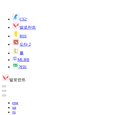
CS2
발로란트
R6S
도타 2
롤
MLBB
게임
발로란트
eng
ua
ru