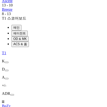
Ascent
13
-
10
Breeze
8
-
13
T1 스코어보드
메인
에이전트
OD & MK
ACS & 폼
T1
K
D
A
+/-
ADR
BuZz