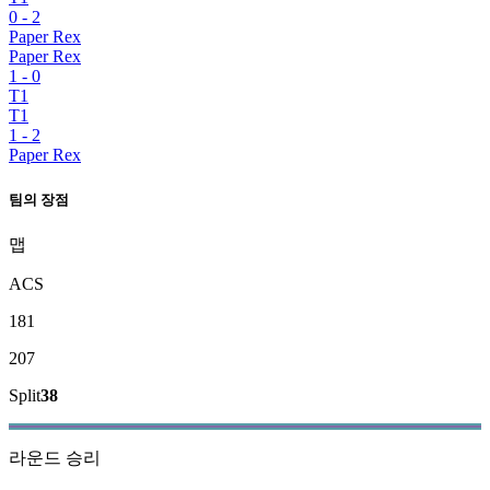
0
-
2
Paper Rex
Paper Rex
1
-
0
T1
T1
1
-
2
Paper Rex
팀의 장점
맵
ACS
181
207
Split
38
라운드 승리