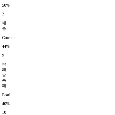
50%
2
패
승
Corrode
44%
9
승
패
승
승
패
Pearl
40%
10