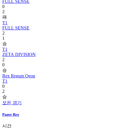
FULL SENSE
0
2
패
T1
FULL SENSE
2
1
승
T1
ZETA DIVISION
2
0
승
Rex Regum Qeon
T1
0
2
승
모든 경기
Paper Rex
시간