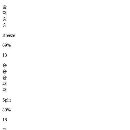
승
패
승
승
Breeze
69%
13
승
승
승
패
패
Split
89%
18
패