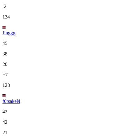
-2
134
Jinggg
45
38
20
+7
128
f0rsakeN
42
42
21