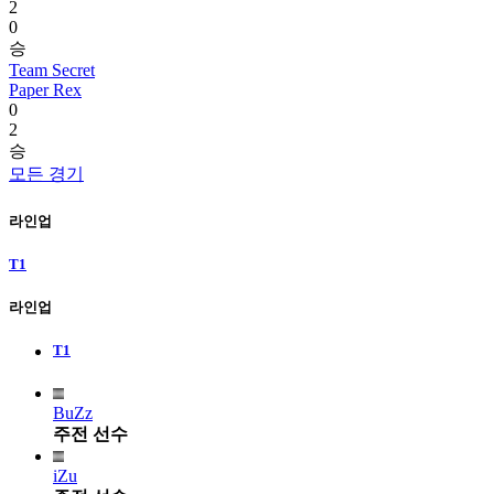
2
0
승
Team Secret
Paper Rex
0
2
승
모든 경기
라인업
T1
라인업
T1
BuZz
주전 선수
iZu