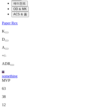
에이전트
OD & MK
ACS & 폼
Paper Rex
K
D
A
+/-
ADR
something
MVP
63
38
12