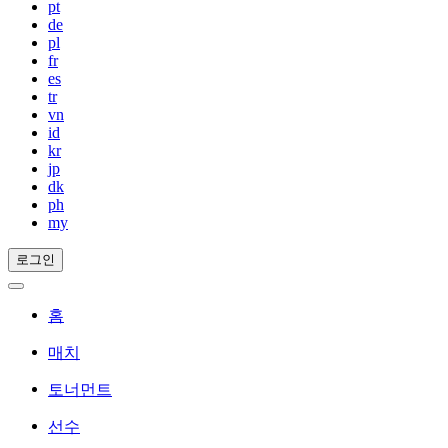
pt
de
pl
fr
es
tr
vn
id
kr
jp
dk
ph
my
로그인
홈
매치
토너먼트
선수