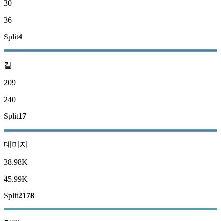
30
36
Split
4
킬
209
240
Split
17
데미지
38.98K
45.99K
Split
2178