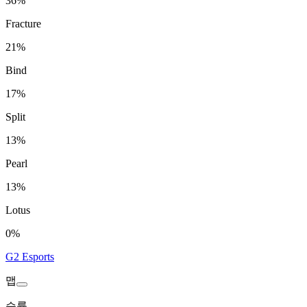
36%
Fracture
21%
Bind
17%
Split
13%
Pearl
13%
Lotus
0%
G2 Esports
맵
승률