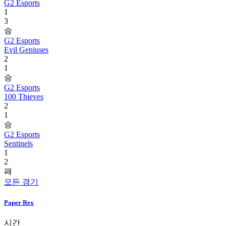
G2 Esports
1
3
승
G2 Esports
Evil Geniuses
2
1
승
G2 Esports
100 Thieves
2
1
승
G2 Esports
Sentinels
1
2
패
모든 경기
Paper Rex
시간