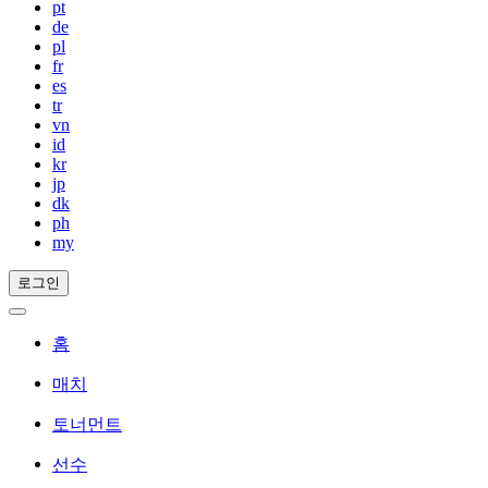
pt
de
pl
fr
es
tr
vn
id
kr
jp
dk
ph
my
로그인
홈
매치
토너먼트
선수