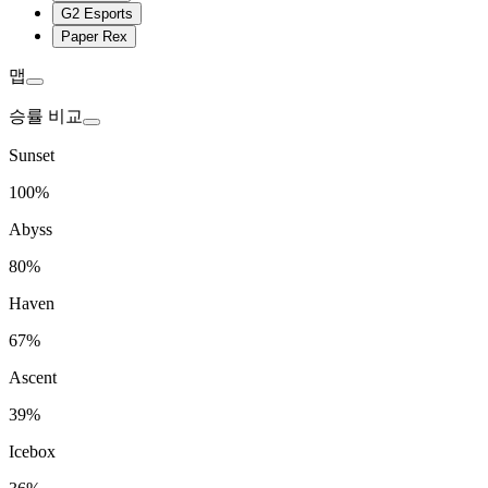
G2 Esports
Paper Rex
맵
승률 비교
Sunset
100%
Abyss
80%
Haven
67%
Ascent
39%
Icebox