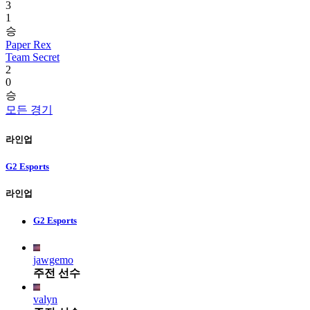
3
1
승
Paper Rex
Team Secret
2
0
승
모든 경기
라인업
G2 Esports
라인업
G2 Esports
jawgemo
주전 선수
valyn