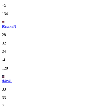
+5
134
f0rsakeN
28
32
24
-4
128
d4v41
33
33
7