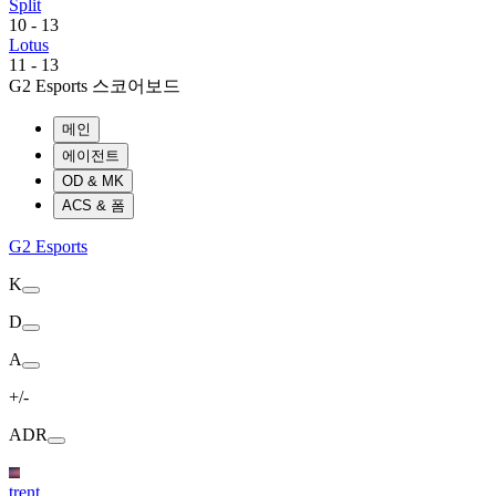
Split
10
-
13
Lotus
11
-
13
G2 Esports 스코어보드
메인
에이전트
OD & MK
ACS & 폼
G2 Esports
K
D
A
+/-
ADR
trent