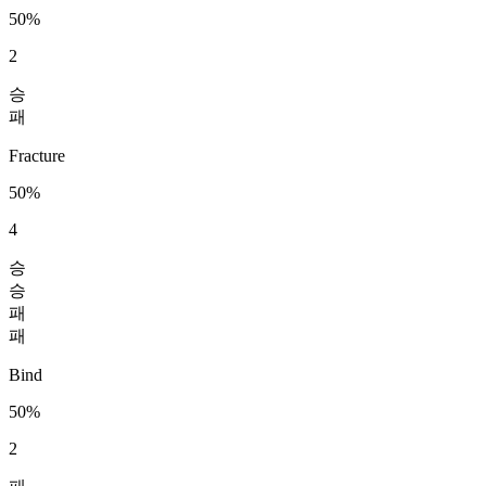
50%
2
승
패
Fracture
50%
4
승
승
패
패
Bind
50%
2