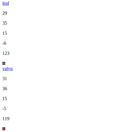
leaf
29
35
15
-6
123
valyn
31
36
15
-5
119