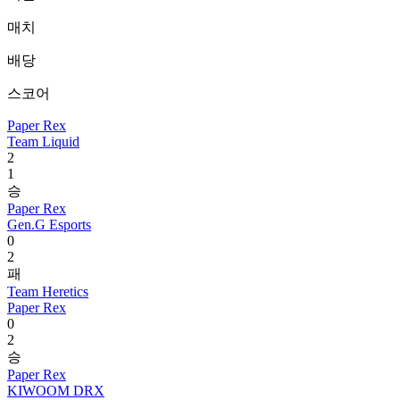
매치
배당
스코어
Paper Rex
Team Liquid
2
1
승
Paper Rex
Gen.G Esports
0
2
패
Team Heretics
Paper Rex
0
2
승
Paper Rex
KIWOOM DRX