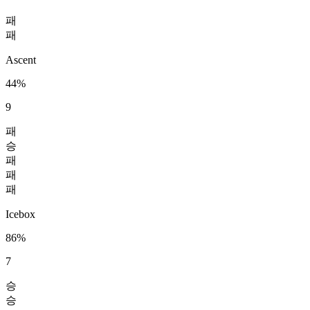
패
패
Ascent
44%
9
패
승
패
패
패
Icebox
86%
7
승
승