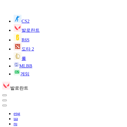
CS2
발로란트
R6S
도타 2
롤
MLBB
게임
발로란트
eng
ua
ru