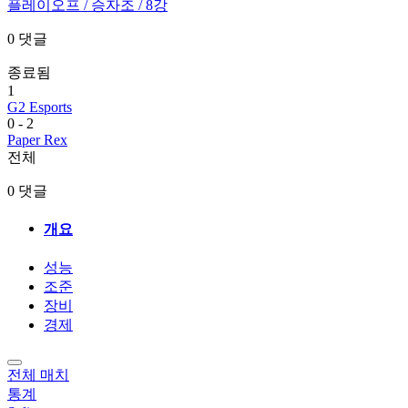
플레이오프
/ 승자조
/ 8강
0 댓글
종료됨
1
G2 Esports
0
-
2
Paper Rex
전체
0 댓글
개요
성능
조준
장비
경제
전체 매치
통계