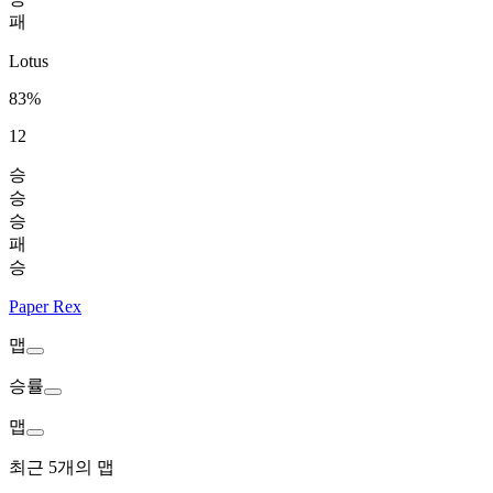
패
Lotus
83%
12
승
승
승
패
승
Paper Rex
맵
승률
맵
최근 5개의 맵