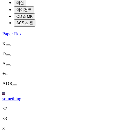
메인
에이전트
OD & MK
ACS & 폼
Paper Rex
K
D
A
+/-
ADR
something
37
33
8