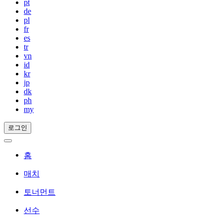
pt
de
pl
fr
es
tr
vn
id
kr
jp
dk
ph
my
로그인
홈
매치
토너먼트
선수