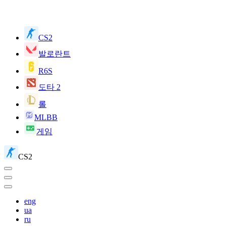
CS2
발로란트
R6S
도타 2
롤
MLBB
게임
CS2
eng
ua
ru