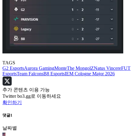
TAGS
G2 Esports
Aurora Gaming
Monte
The MongolZ
Natus Vincere
FUT
Esports
Team Falcons
B8 Esports
IEM Cologne Major 2026
추가 콘텐츠 이용 가능
Twitter bo3.gg로 이동하세요
확인하기
댓글
1
날짜별