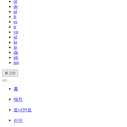
pt
de
pl
fr
es
tr
vn
id
kr
jp
dk
ph
my
로그인
홈
매치
토너먼트
선수