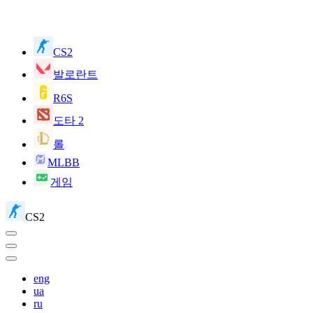
CS2
발로란트
R6S
도타 2
롤
MLBB
게임
CS2
eng
ua
ru