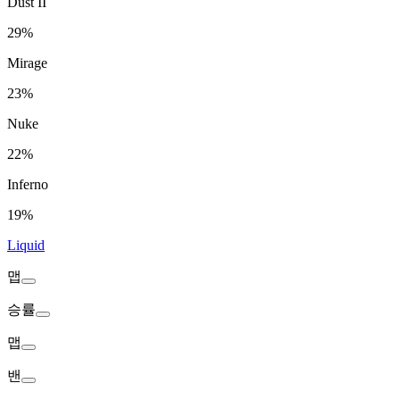
Dust II
29%
Mirage
23%
Nuke
22%
Inferno
19%
Liquid
맵
승률
맵
밴