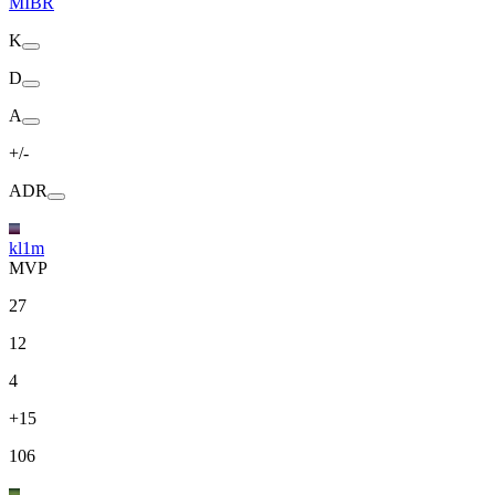
MIBR
K
D
A
+/-
ADR
kl1m
MVP
27
12
4
+15
106