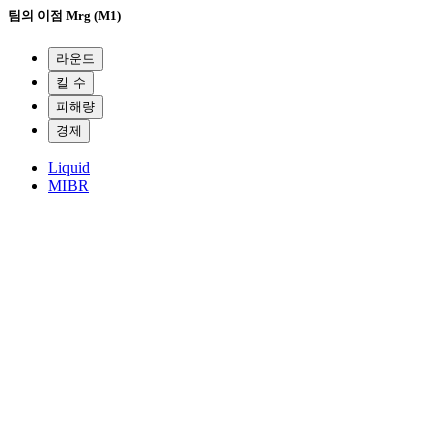
팀의 이점
Mrg (M1)
라운드
킬 수
피해량
경제
Liquid
MIBR