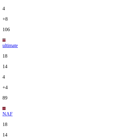
4
+8
106
ultimate
18
14
4
+4
89
NAF
18
14