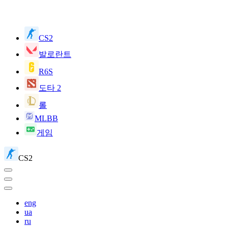
CS2
발로란트
R6S
도타 2
롤
MLBB
게임
CS2
eng
ua
ru