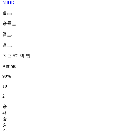
MIBR
맵
승률
맵
밴
최근 5개의 맵
Anubis
90%
10
2
승
패
승
승
승