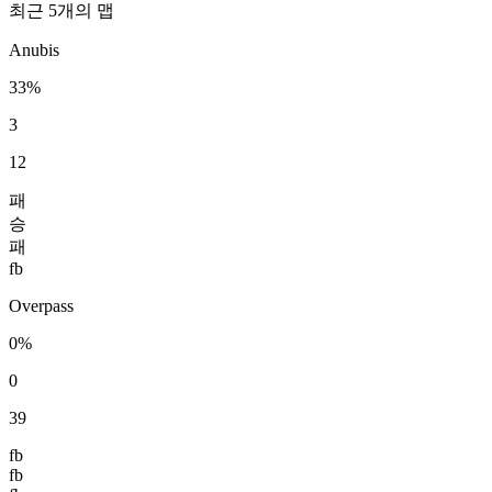
최근 5개의 맵
Anubis
33%
3
12
패
승
패
fb
Overpass
0%
0
39
fb
fb