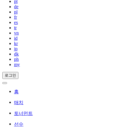
pt
de
pl
fr
es
tr
vn
id
kr
jp
dk
ph
my
로그인
홈
매치
토너먼트
선수