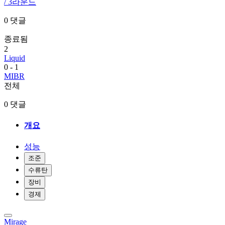
/ 3라운드
0 댓글
종료됨
2
Liquid
0
-
1
MIBR
전체
0 댓글
개요
성능
조준
수류탄
장비
경제
Mirage