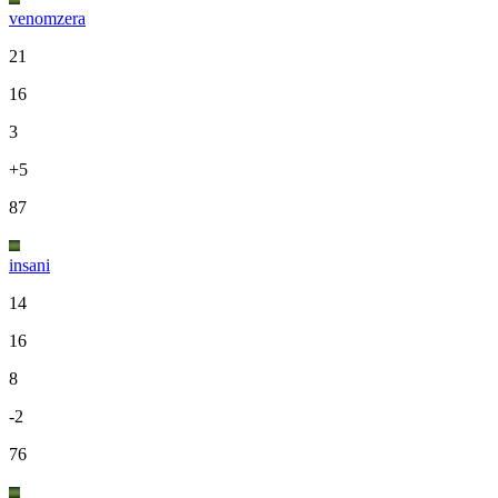
venomzera
21
16
3
+5
87
insani
14
16
8
-2
76