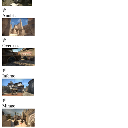
밴
Anubis
밴
Overpass
밴
Inferno
밴
Mirage