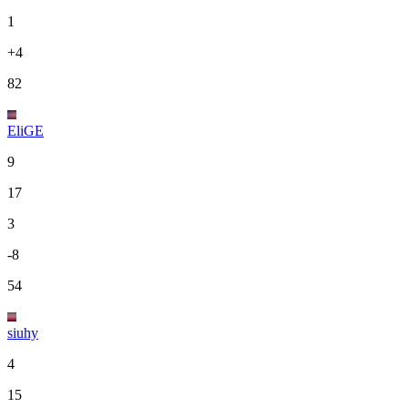
1
+4
82
EliGE
9
17
3
-8
54
siuhy
4
15