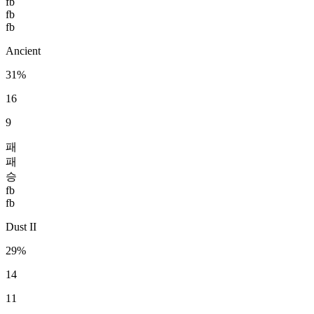
fb
fb
fb
Ancient
31%
16
9
패
패
승
fb
fb
Dust II
29%
14
11