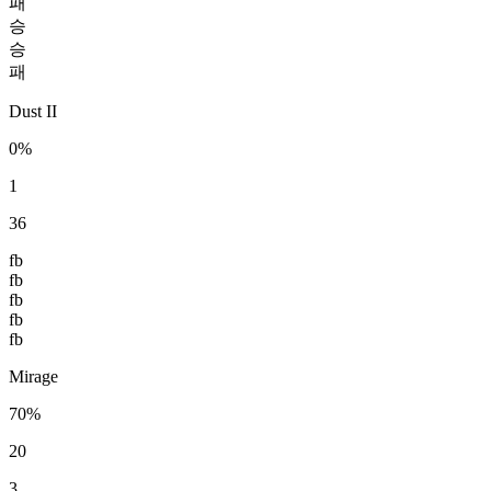
패
승
승
패
Dust II
0%
1
36
fb
fb
fb
fb
fb
Mirage
70%
20
3