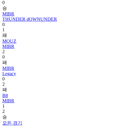
0
승
MIBR
THUNDER dOWNUNDER
0
1
패
MOUZ
MIBR
2
0
패
MIBR
Legacy
0
2
패
B8
MIBR
1
2
승
모든 경기