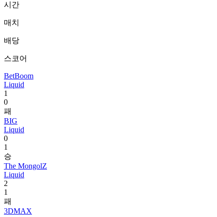
시간
매치
배당
스코어
BetBoom
Liquid
1
0
패
BIG
Liquid
0
1
승
The MongolZ
Liquid
2
1
패
3DMAX