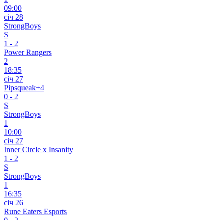
09:00
січ 28
StrongBoys
S
1
-
2
Power Rangers
2
18:35
січ 27
Pipsqueak+4
0
-
2
S
StrongBoys
1
10:00
січ 27
Inner Circle x Insanity
1
-
2
S
StrongBoys
1
16:35
січ 26
Rune Eaters Esports