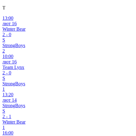
T
13:00
лют 16
Winter Bear
2
-
0
S
StrongBoys
2
10:00
лют 16
Team Lynx
2
-
0
S
StrongBoys
1
13:20
лют 14
StrongBoys
S
2
-
1
Winter Bear
1
16:00