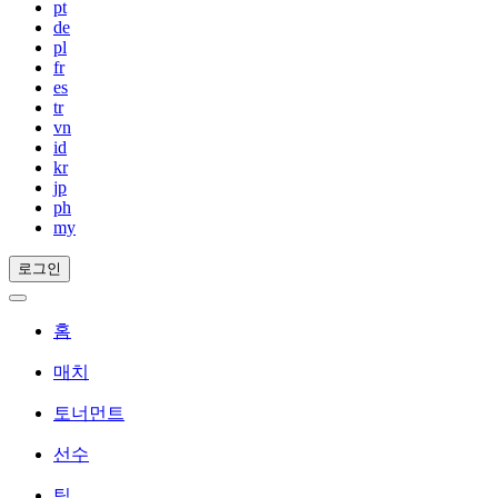
pt
de
pl
fr
es
tr
vn
id
kr
jp
ph
my
로그인
홈
매치
토너먼트
선수
팀