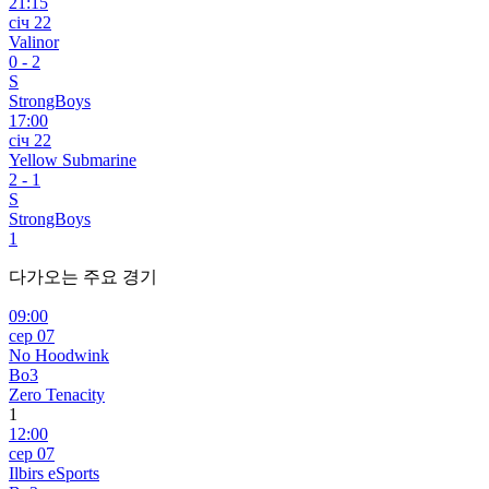
21:15
січ 22
Valinor
0
-
2
S
StrongBoys
17:00
січ 22
Yellow Submarine
2
-
1
S
StrongBoys
1
다가오는 주요 경기
09:00
сер 07
No Hoodwink
Bo3
Zero Tenacity
1
12:00
сер 07
Ilbirs eSports