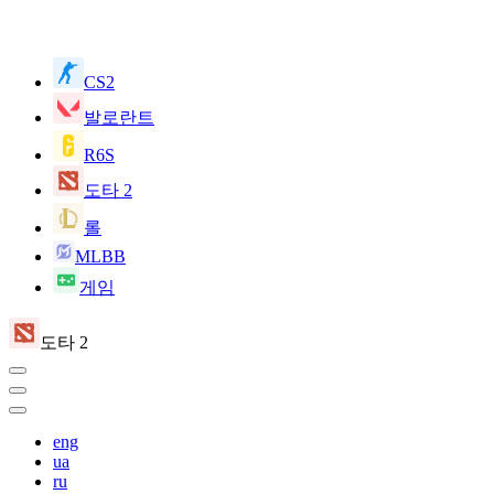
CS2
발로란트
R6S
도타 2
롤
MLBB
게임
도타 2
eng
ua
ru