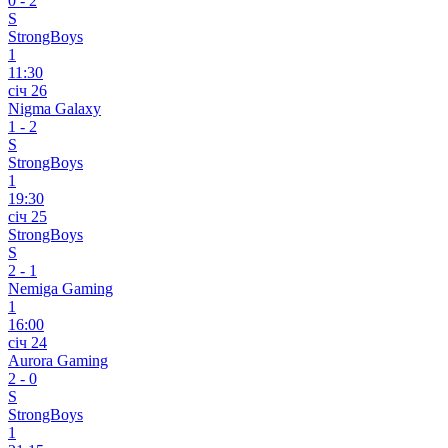
0
-
2
S
StrongBoys
1
11:30
січ 26
Nigma Galaxy
1
-
2
S
StrongBoys
1
19:30
січ 25
StrongBoys
S
2
-
1
Nemiga Gaming
1
16:00
січ 24
Aurora Gaming
2
-
0
S
StrongBoys
1