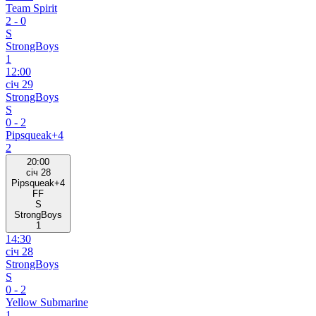
Team Spirit
2
-
0
S
StrongBoys
1
12:00
січ 29
StrongBoys
S
0
-
2
Pipsqueak+4
2
20:00
січ 28
Pipsqueak+4
FF
S
StrongBoys
1
14:30
січ 28
StrongBoys
S
0
-
2
Yellow Submarine
1