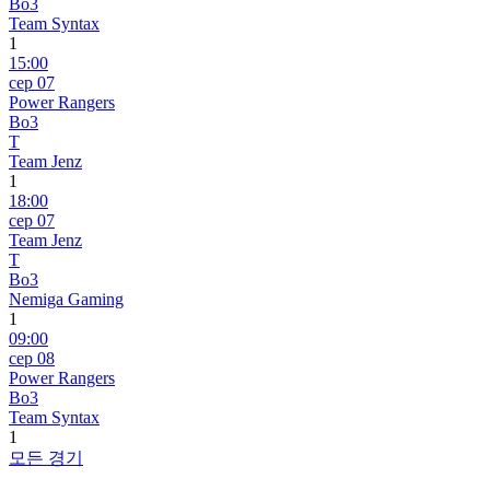
Bo3
Team Syntax
1
15:00
сер 07
Power Rangers
Bo3
T
Team Jenz
1
18:00
сер 07
Team Jenz
T
Bo3
Nemiga Gaming
1
09:00
сер 08
Power Rangers
Bo3
Team Syntax
1
모든 경기