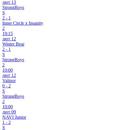
лют 13
StrongBoys
S
2
-
1
Inner Circle x Insanity
2
19:15
лют 12
Winter Bear
2
-
1
S
StrongBoys
2
10:00
лют 12
Valinor
0
-
2
S
StrongBoys
2
10:00
лют 09
NAVI Junior
1
-
2
S