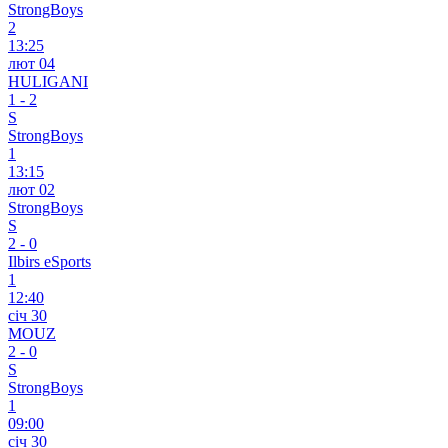
StrongBoys
2
13:25
лют 04
HULIGANI
1
-
2
S
StrongBoys
1
13:15
лют 02
StrongBoys
S
2
-
0
Ilbirs eSports
1
12:40
січ 30
MOUZ
2
-
0
S
StrongBoys
1
09:00
січ 30