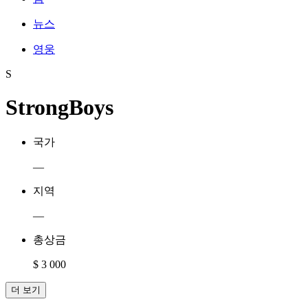
뉴스
영웅
S
StrongBoys
국가
—
지역
—
총상금
$ 3 000
더 보기