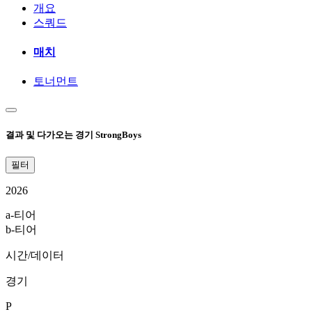
개요
스쿼드
매치
토너먼트
결과 및 다가오는 경기 StrongBoys
필터
2026
a-티어
b-티어
시간/데이터
경기
P