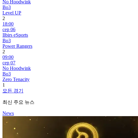
No Hoodwink
Bo3
Level UP
2
18:00
сер 06
Ilbirs eSports
Bo3
Power Rangers
2
09:00
сер 07
No Hoodwink
Bo3
Zero Tenacity
1
모든 경기
최신 주요 뉴스
News