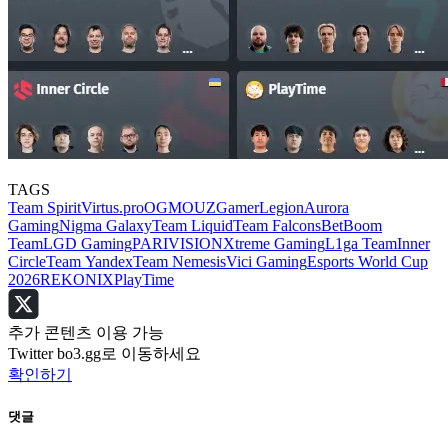
TAGS
Team Spirit
Virtus.pro
OG
MOUZ
GamerLegion
Aurora
Gaming
Nigma Galaxy
Team Liquid
Team Falcons
BetBoom
Team
LGD Gaming
PARIVISION
Xtreme Gaming
L1ga Team
Inner
Circle
Team Yandex
Team Nemesis
Vici Gaming
Esports World Cup
2026
REKONIX
PlayTime
추가 콘텐츠 이용 가능
Twitter bo3.gg로 이동하세요
확인하기
댓글