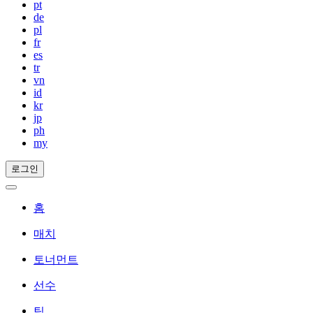
pt
de
pl
fr
es
tr
vn
id
kr
jp
ph
my
로그인
홈
매치
토너먼트
선수
팀