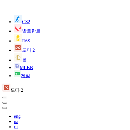
CS2
발로란트
R6S
도타 2
롤
MLBB
게임
도타 2
eng
ua
ru