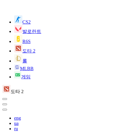
CS2
발로란트
R6S
도타 2
롤
MLBB
게임
도타 2
eng
ua
ru