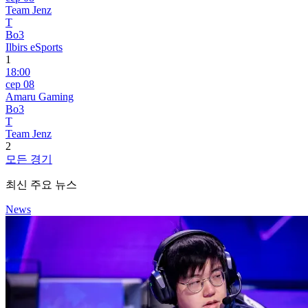
Team Jenz
T
Bo3
Ilbirs eSports
1
18:00
сер 08
Amaru Gaming
Bo3
T
Team Jenz
2
모든 경기
최신 주요 뉴스
News