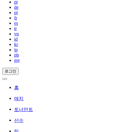
pt
de
pl
fr
es
tr
vn
id
kr
jp
ph
my
로그인
홈
매치
토너먼트
선수
팀