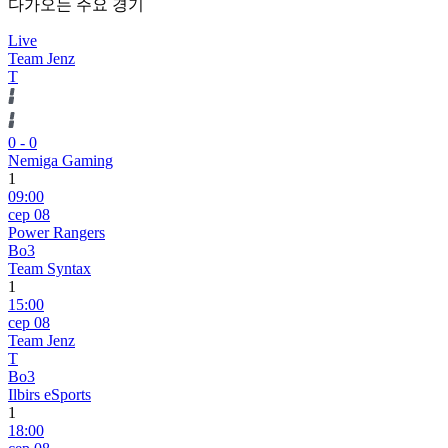
다가오는 주요 경기
Live
Team Jenz
T
0
-
0
Nemiga Gaming
1
09:00
сер 08
Power Rangers
Bo3
Team Syntax
1
15:00
сер 08
Team Jenz
T
Bo3
Ilbirs eSports
1
18:00