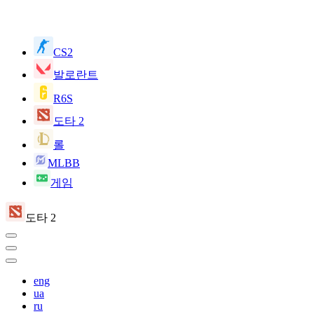
CS2
발로란트
R6S
도타 2
롤
MLBB
게임
도타 2
eng
ua
ru