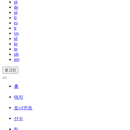
pt
de
pl
fr
es
tr
vn
id
kr
jp
ph
my
로그인
홈
매치
토너먼트
선수
팀