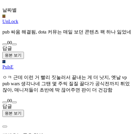
날짜별
UnLock
pub 싸움 해결됨, dota 커뮤는 매일 보던 콘텐츠 팩 하나 잃었네
0
0
답글
원본 보기
PulsE
ㅇㅋ 근데 이런 거 빨리 짓눌러서 끝내는 게 더 낫지, 옛날 vp
pub wars 생각나네 그땐 몇 주씩 질질 끌다가 공식전까지 튀었
잖아, 매니저들이 초반에 딱 끊어주면 판이 더 건강함
0
0
답글
원본 보기