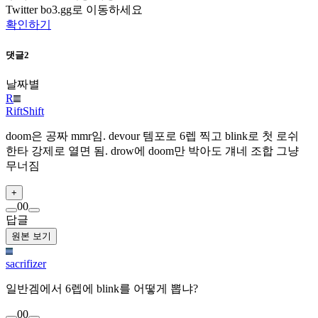
Twitter bo3.gg로 이동하세요
확인하기
댓글
2
날짜별
R
RiftShift
doom은 공짜 mmr임. devour 템포로 6렙 찍고 blink로 첫 로쉬
한타 강제로 열면 됨. drow에 doom만 박아도 걔네 조합 그냥
무너짐
+
0
0
답글
원본 보기
sacrifizer
일반겜에서 6렙에 blink를 어떻게 뽑냐?
0
0