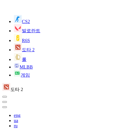
CS2
발로란트
R6S
도타 2
롤
MLBB
게임
도타 2
eng
ua
ru