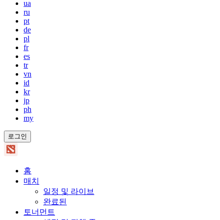
ua
ru
pt
de
pl
fr
es
tr
vn
id
kr
jp
ph
my
로그인
홈
매치
일정 및 라이브
완료된
토너먼트