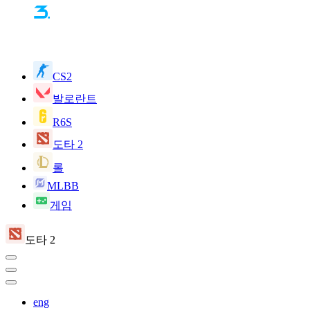
CS2
발로란트
R6S
도타 2
롤
MLBB
게임
도타 2
eng