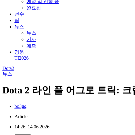
예정 및 진행 중
완료된
선수
팀
뉴스
뉴스
기사
예측
영웅
TI2026
Dota2
뉴스
Dota 2 라인 풀 어그로 트릭
bo3gg
Article
14:26, 14.06.2026