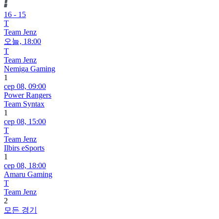
16
-
15
T
Team Jenz
오늘,
18:00
T
Team Jenz
Nemiga Gaming
1
сер 08,
09:00
Power Rangers
Team Syntax
1
сер 08,
15:00
T
Team Jenz
Ilbirs eSports
1
сер 08,
18:00
Amaru Gaming
T
Team Jenz
2
모든 경기