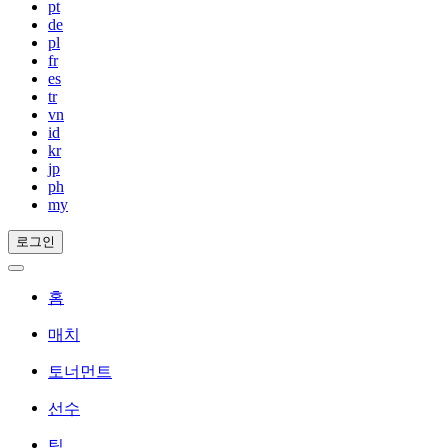
pt
de
pl
fr
es
tr
vn
id
kr
jp
ph
my
로그인
홈
매치
토너먼트
선수
팀