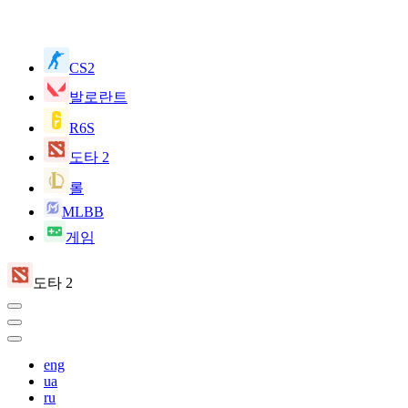
CS2
발로란트
R6S
도타 2
롤
MLBB
게임
도타 2
eng
ua
ru