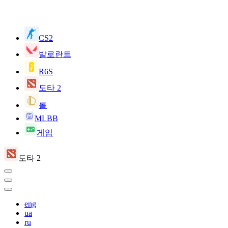
CS2
발로란트
R6S
도타 2
롤
MLBB
게임
도타 2
eng
ua
ru