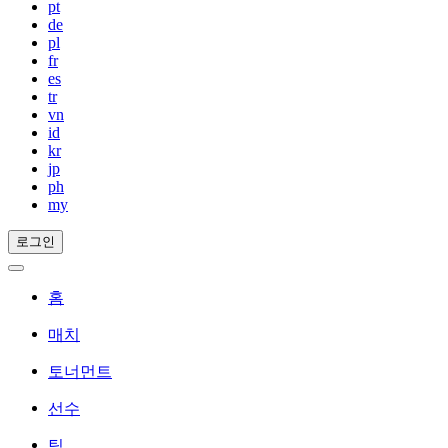
pt
de
pl
fr
es
tr
vn
id
kr
jp
ph
my
로그인
홈
매치
토너먼트
선수
팀