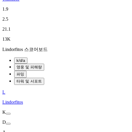
1.9
2.5
21.1
13K
Lindorfitos 스코어보드
k/d/a
영웅 및 피해량
파밍
타워 및 서포트
L
Lindorfitos
K
D