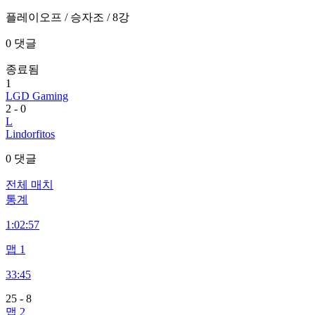
플레이오프
/ 승자조
/ 8강
0 댓글
종료됨
1
LGD Gaming
2
-
0
L
Lindorfitos
0 댓글
전체 매치
통계
1:
02:57
맵 1
33:45
25
-
8
맵 2