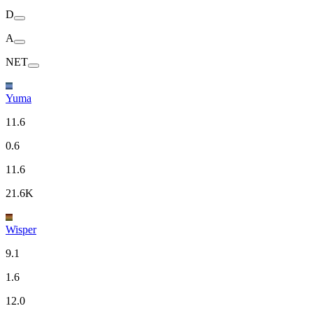
D
A
NET
Yuma
11.6
0.6
11.6
21.6K
Wisper
9.1
1.6
12.0