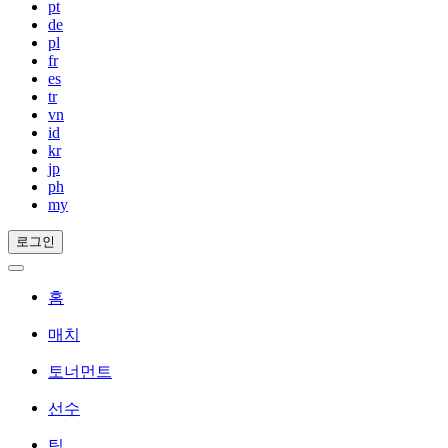
pt
de
pl
fr
es
tr
vn
id
kr
jp
ph
my
로그인
홈
매치
토너먼트
선수
팀