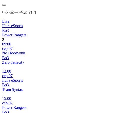
다가오는 주요 경기
Live
Ilbirs eSports
Bo3
Power Rangers
2
09:00
сер 07
No Hoodwink
Bo3
Zero Tenacity
1
12:00
сер 07
Ilbirs eSports
Bo3
Team Syntax
1
15:00
сер 07
Power Rangers
Bo3