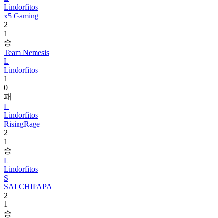
Lindorfitos
x5 Gaming
2
1
승
Team Nemesis
L
Lindorfitos
1
0
패
L
Lindorfitos
RisingRage
2
1
승
L
Lindorfitos
S
SALCHIPAPA
2
1
승