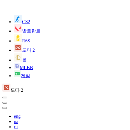
CS2
발로란트
R6S
도타 2
롤
MLBB
게임
도타 2
eng
ua
ru