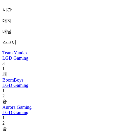
시간
매치
배당
스코어
Team Yandex
LGD Gaming
3
1
패
BoomBoys
LGD Gaming
1
2
승
Aurora Gaming
LGD Gaming
1
2
승