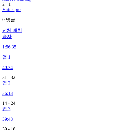
2
-
1
Virtus.pro
0 댓글
전체 매치
승자
1:
56:35
맵 1
40:34
31
-
32
맵 2
36:13
14
-
24
맵 3
39:48
39
-
18