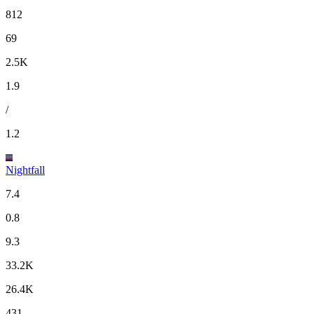
812
69
2.5K
1.9
/
1.2
Nightfall
7.4
0.8
9.3
33.2K
26.4K
431