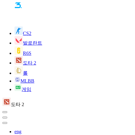
CS2
발로란트
R6S
도타 2
롤
MLBB
게임
도타 2
eng