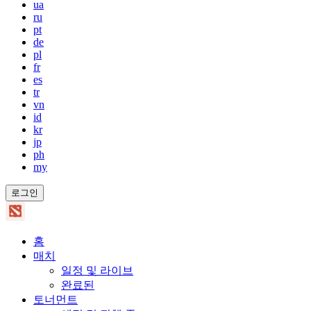
ua
ru
pt
de
pl
fr
es
tr
vn
id
kr
jp
ph
my
로그인
홈
매치
일정 및 라이브
완료된
토너먼트