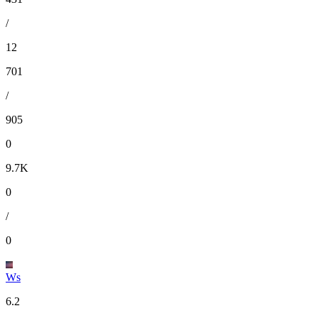
/
12
701
/
905
0
9.7K
0
/
0
Ws
6.2