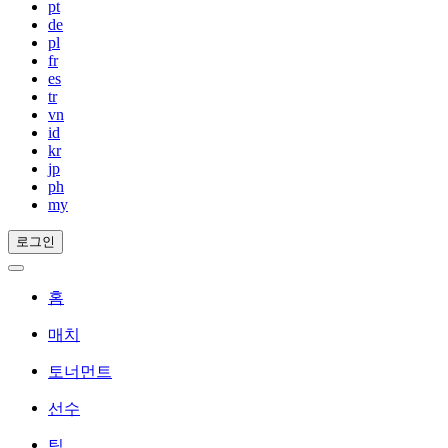
pt
de
pl
fr
es
tr
vn
id
kr
jp
ph
my
로그인
홈
매치
토너먼트
선수
팀