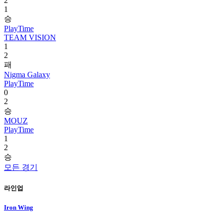
2
1
승
PlayTime
TEAM VISION
1
2
패
Nigma Galaxy
PlayTime
0
2
승
MOUZ
PlayTime
1
2
승
모든 경기
라인업
Iron Wing