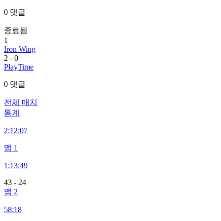
0 댓글
종료됨
1
Iron Wing
2
-
0
PlayTime
0 댓글
전체 매치
통계
2:
12:07
맵 1
1:
13:49
43
-
24
맵 2
58:18