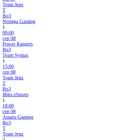
Team Jenz
T
Bo3
Nemiga Gaming
1
09:00
сер 08
Power Rangers
Bo3
Team Syntax
1
15:00
сер 08
Team Jenz
T
Bo3
Ilbirs eSports
1
18:00
сер 08
Amaru Gaming
Bo3
T
Team Jenz
2