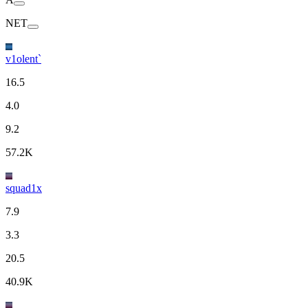
NET
v1olent`
16.5
4.0
9.2
57.2K
squad1x
7.9
3.3
20.5
40.9K