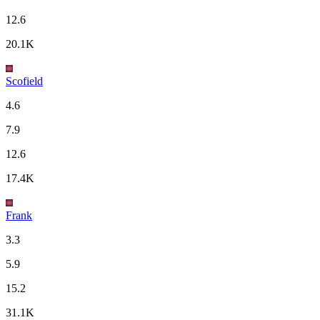
12.6
20.1K
Scofield
4.6
7.9
12.6
17.4K
Frank
3.3
5.9
15.2
31.1K