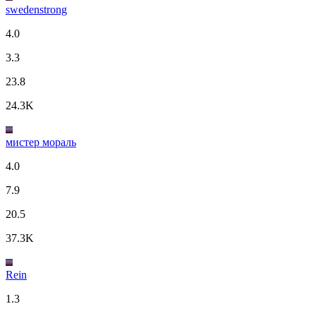
swedenstrong
4.0
3.3
23.8
24.3K
мистер мораль
4.0
7.9
20.5
37.3K
Rein
1.3