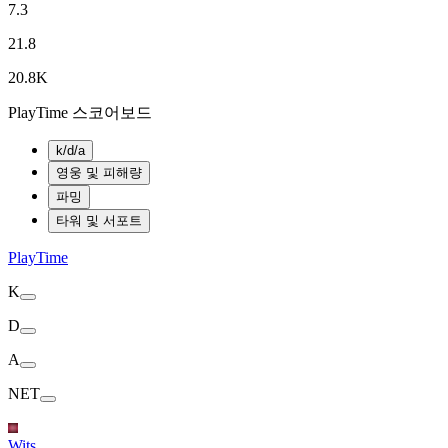
7.3
21.8
20.8K
PlayTime 스코어보드
k/d/a
영웅 및 피해량
파밍
타워 및 서포트
PlayTime
K
D
A
NET
Wits