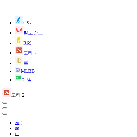
CS2
발로란트
R6S
도타 2
롤
MLBB
게임
도타 2
eng
ua
ru