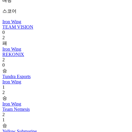
배당
스코어
Iron Wing
TEAM VISION
0
2
패
Iron Wing
REKONIX
2
0
승
Tundra Esports
Iron Wing
1
2
승
Iron Wing
Team Nemesis
2
1
승
Yellow Submarine