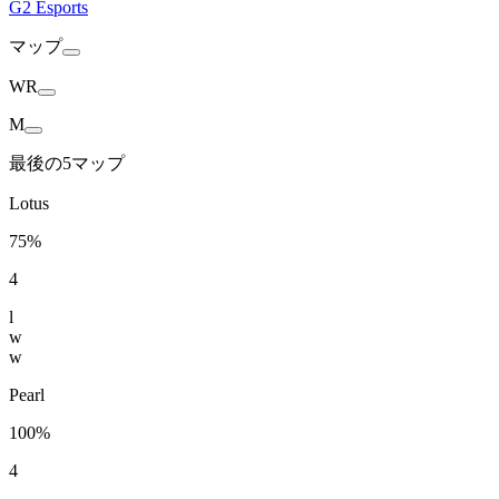
G2 Esports
マップ
WR
M
最後の5マップ
Lotus
75%
4
l
w
w
Pearl
100%
4