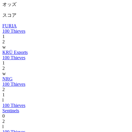
オッズ
スコア
FURIA
100 Thieves
1
2
w
KRÜ Esports
100 Thieves
1
2
w
NRG
100 Thieves
2
1
l
100 Thieves
Sentinels
0
2
l
100 Thieves