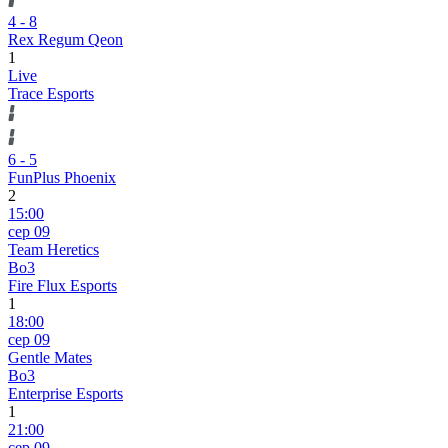
4
-
8
Rex Regum Qeon
1
Live
Trace Esports
6
-
5
FunPlus Phoenix
2
15:00
сер 09
Team Heretics
Bo3
Fire Flux Esports
1
18:00
сер 09
Gentle Mates
Bo3
Enterprise Esports
1
21:00
сер 09