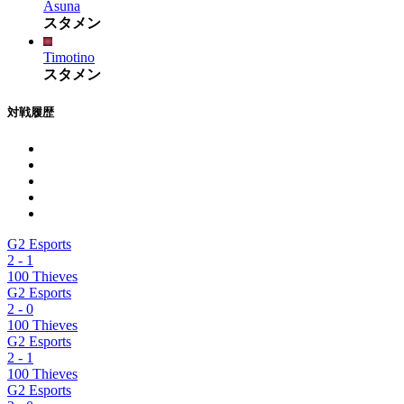
Asuna
スタメン
Timotino
スタメン
対戦履歴
G2 Esports
2
-
1
100 Thieves
G2 Esports
2
-
0
100 Thieves
G2 Esports
2
-
1
100 Thieves
G2 Esports