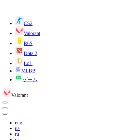
CS2
Valorant
R6S
Dota 2
LoL
MLBB
ゲーム
Valorant
eng
ua
ru
pt