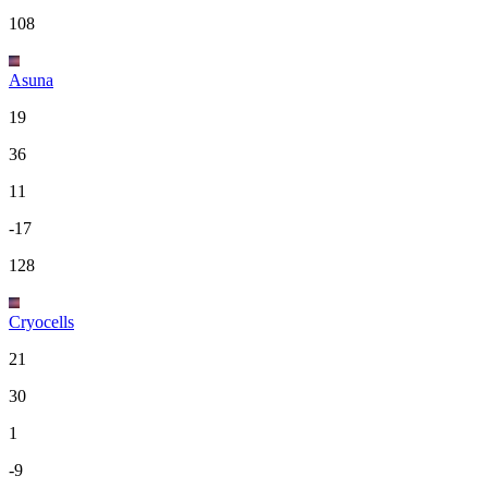
108
Asuna
19
36
11
-17
128
Cryocells
21
30
1
-9