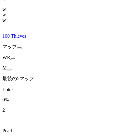
w
w
w
l
100 Thieves
マップ
WR
M
最後の5マップ
Lotus
0%
2
l
Pearl