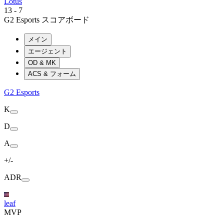
Lotus
13
-
7
G2 Esports スコアボード
メイン
エージェント
OD & MK
ACS & フォーム
G2 Esports
K
D
A
+/-
ADR
leaf
MVP