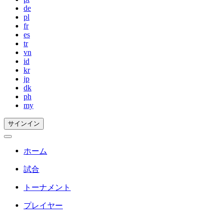
de
pl
fr
es
tr
vn
id
kr
jp
dk
ph
my
サインイン
ホーム
試合
トーナメント
プレイヤー