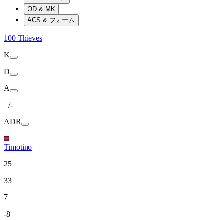
OD & MK
ACS & フォーム
100 Thieves
K
D
A
+/-
ADR
Timotino
25
33
7
-8