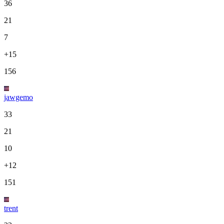
36
21
7
+15
156
jawgemo
33
21
10
+12
151
trent