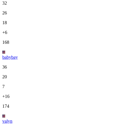
32
26
18
+6
168
babybay
36
20
7
+16
174
valyn