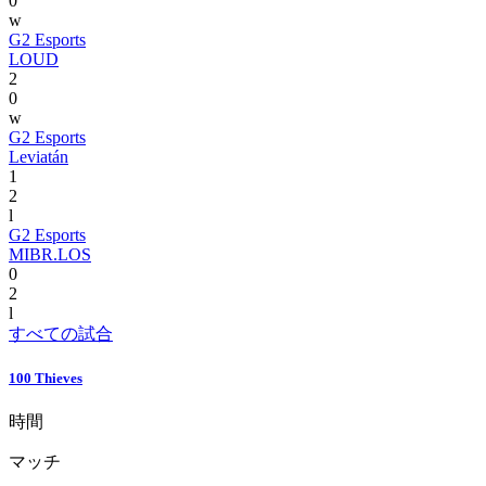
0
w
G2 Esports
LOUD
2
0
w
G2 Esports
Leviatán
1
2
l
G2 Esports
MIBR.LOS
0
2
l
すべての試合
100 Thieves
時間
マッチ