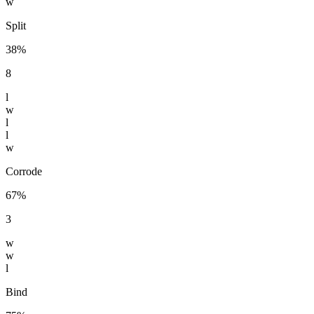
w
Split
38%
8
l
w
l
l
w
Corrode
67%
3
w
w
l
Bind