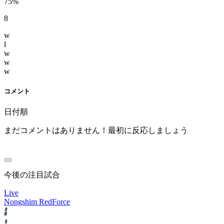
75%
8
w
l
w
w
w
コメント
日付順
まだコメントはありません！最初に反応しましょう
今後の注目試合
Live
Nongshim RedForce