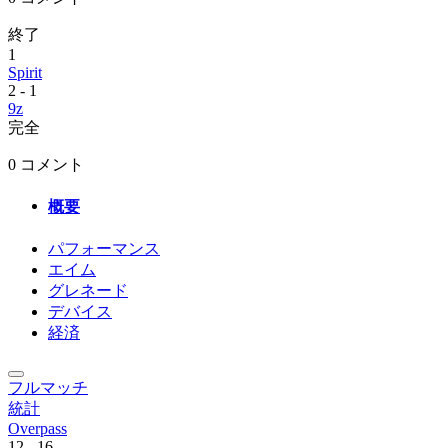
終了
1
Spirit
2
-
1
9z
完全
0 コメント
概要
パフォーマンス
エイム
グレネード
デバイス
経済
フルマッチ
統計
Overpass
12
-
16