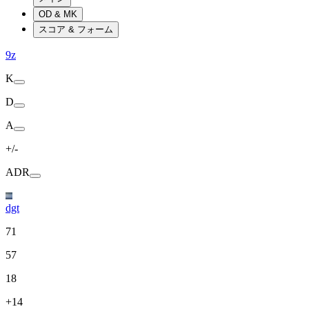
OD & MK
スコア & フォーム
9z
K
D
A
+/-
ADR
dgt
71
57
18
+14