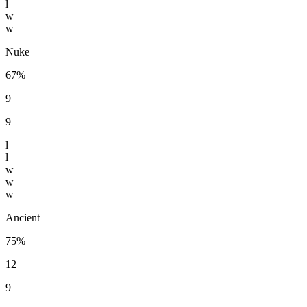
l
w
w
Nuke
67%
9
9
l
l
w
w
w
Ancient
75%
12
9