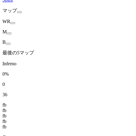
マップ
WR
M
B
最後の5マップ
Inferno
0%
0
36
fb
fb
fb
fb
fb