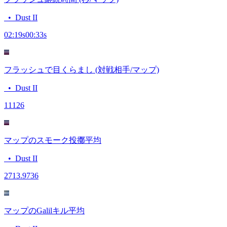
•
Dust II
02:19
s
00:33
s
フラッシュで目くらまし (対戦相手/マップ)
•
Dust II
111
26
マップのスモーク投擲平均
•
Dust II
27
13.9736
マップのGalilキル平均