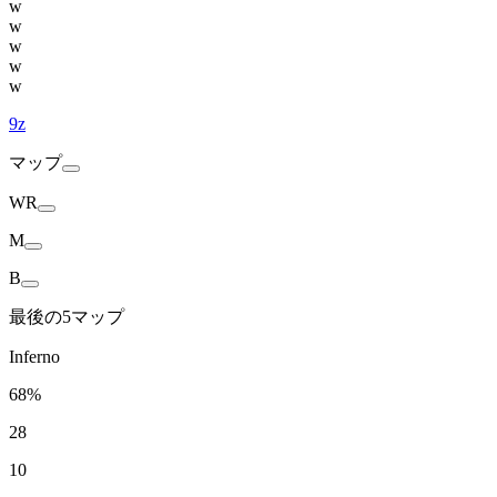
w
w
w
w
w
9z
マップ
WR
M
B
最後の5マップ
Inferno
68%
28
10