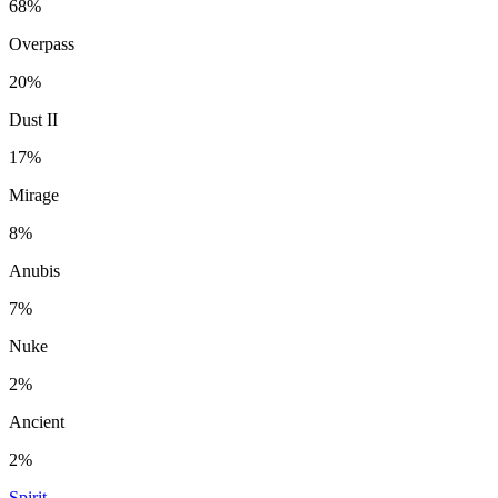
68%
Overpass
20%
Dust II
17%
Mirage
8%
Anubis
7%
Nuke
2%
Ancient
2%
Spirit