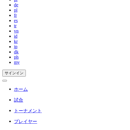
de
pl
fr
es
tr
vn
id
kr
jp
dk
ph
my
サインイン
ホーム
試合
トーナメント
プレイヤー