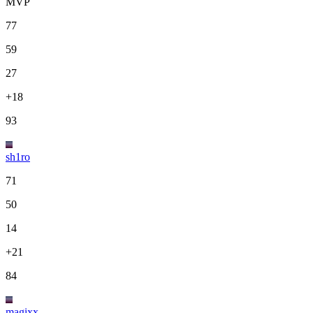
MVP
77
59
27
+18
93
sh1ro
71
50
14
+21
84
magixx