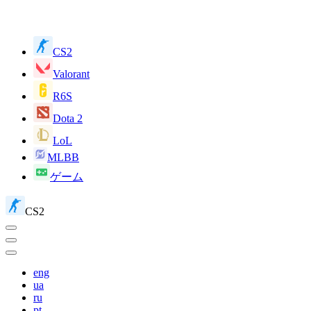
CS2
Valorant
R6S
Dota 2
LoL
MLBB
ゲーム
CS2
eng
ua
ru
pt