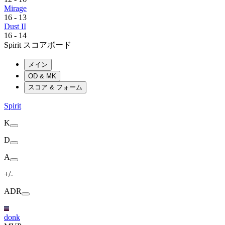
Mirage
16
-
13
Dust II
16
-
14
Spirit スコアボード
メイン
OD & MK
スコア & フォーム
Spirit
K
D
A
+/-
ADR
donk