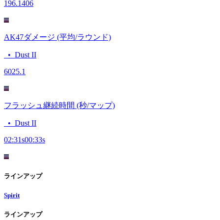
19
6.1406
AK47ダメージ (平均/ラウンド)
•
Dust II
60
25.1
フラッシュ継続時間 (秒/マップ)
•
Dust II
02:31
s
00:33
s
ラインアップ
Spirit
ラインアップ