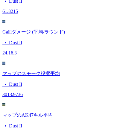
•
Dust II
6
1.8215
Galilダメージ (平均/ラウンド)
•
Dust II
24.1
6.3
マップのスモーク投擲平均
•
Dust II
30
13.9736
マップのAK47キル平均
•
Dust II