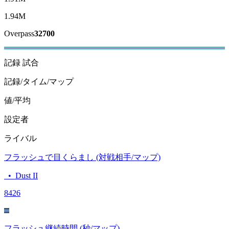
1.94M
Overpass
32700
記録
試合
記録/タイム/マップ
値/平均
設定者
ライバル
フラッシュで目くらまし (対戦相手/マップ)
•
Dust II
84
26
フラッシュ継続時間 (秒/マップ)