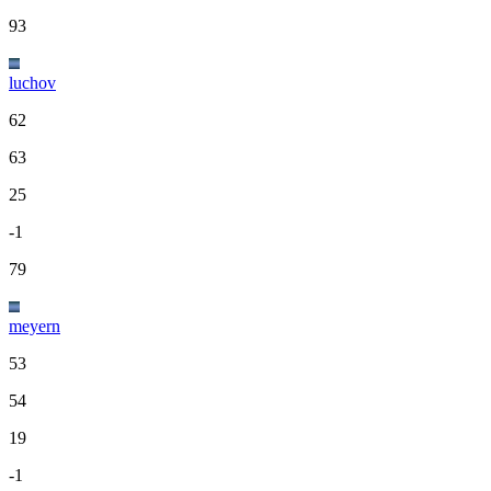
93
luchov
62
63
25
-1
79
meyern
53
54
19
-1