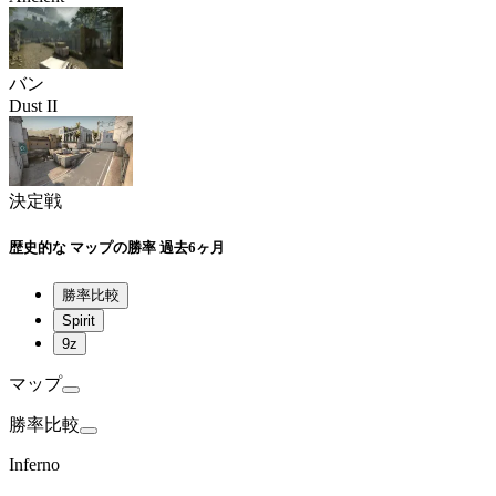
バン
Dust II
決定戦
歴史的な
マップの勝率
過去6ヶ月
勝率比較
Spirit
9z
マップ
勝率比較
Inferno