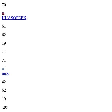
70
HUASOPEEK
61
62
19
-1
71
max
42
62
19
-20