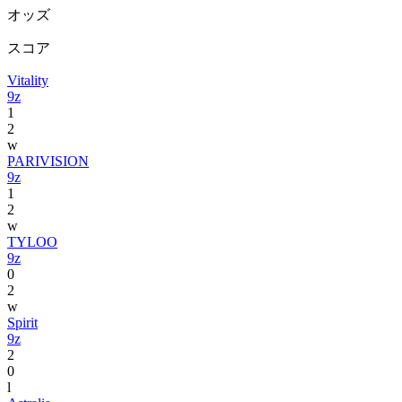
オッズ
スコア
Vitality
9z
1
2
w
PARIVISION
9z
1
2
w
TYLOO
9z
0
2
w
Spirit
9z
2
0
l