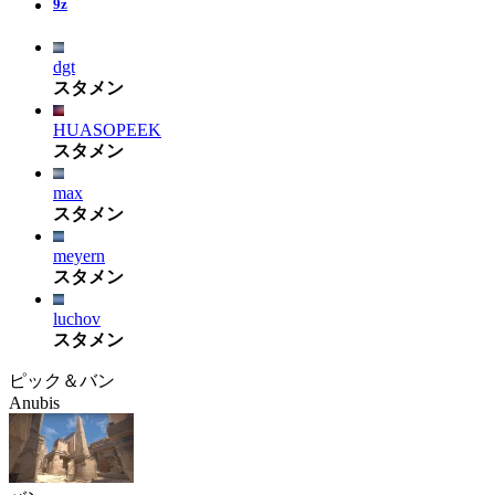
9z
dgt
スタメン
HUASOPEEK
スタメン
max
スタメン
meyern
スタメン
luchov
スタメン
ピック＆バン
Anubis