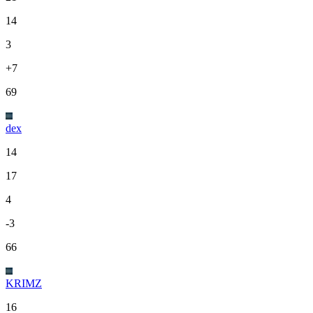
14
3
+7
69
dex
14
17
4
-3
66
KRIMZ
16