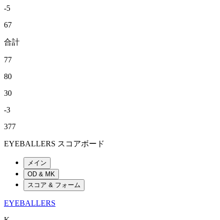
-5
67
合計
77
80
30
-3
377
EYEBALLERS スコアボード
メイン
OD & MK
スコア & フォーム
EYEBALLERS
K