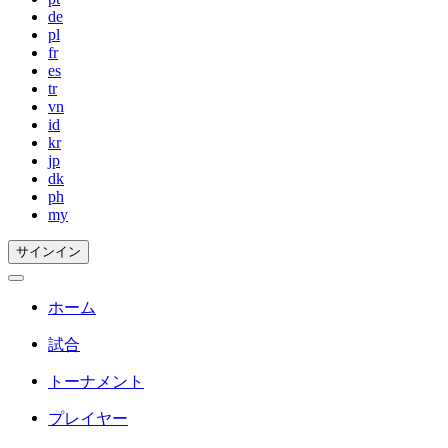
de
pl
fr
es
tr
vn
id
kr
jp
dk
ph
my
サインイン
ホーム
試合
トーナメント
プレイヤー