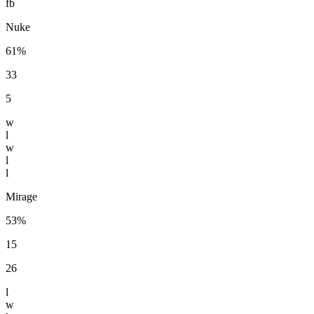
fb
Nuke
61%
33
5
w
l
w
l
l
Mirage
53%
15
26
l
w