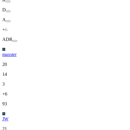
D
A
+/-
ADR
maxster
20
14
3
+6
93
JW
21