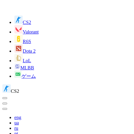
CS2
Valorant
R6S
Dota 2
LoL
MLBB
ゲーム
CS2
eng
ua
ru
pt