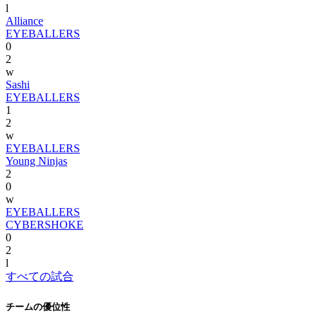
l
Alliance
EYEBALLERS
0
2
w
Sashi
EYEBALLERS
1
2
w
EYEBALLERS
Young Ninjas
2
0
w
EYEBALLERS
CYBERSHOKE
0
2
l
すべての試合
チームの優位性