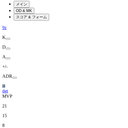
メイン
OD & MK
スコア & フォーム
9z
K
D
A
+/-
ADR
dgt
MVP
21
15
8