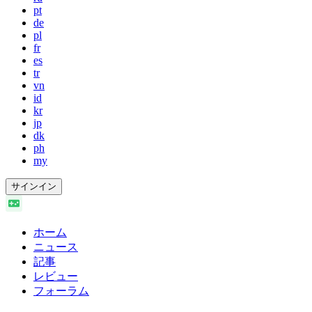
pt
de
pl
fr
es
tr
vn
id
kr
jp
dk
ph
my
サインイン
ホーム
ニュース
記事
レビュー
フォーラム