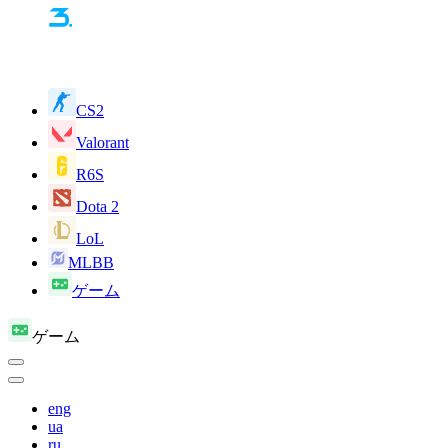
CS2
Valorant
R6S
Dota 2
LoL
MLBB
ゲーム
ゲーム
eng
ua
ru