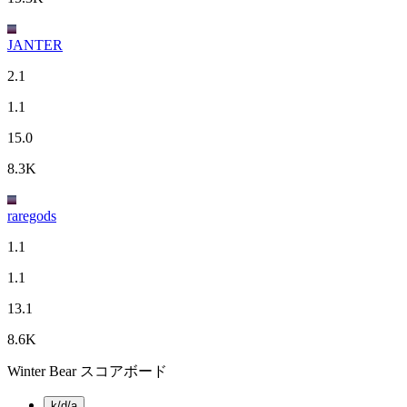
JANTER
2.1
1.1
15.0
8.3K
raregods
1.1
1.1
13.1
8.6K
Winter Bear スコアボード
k/d/a