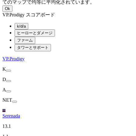
てのマップで均等に平均化されています。
Ok
VP.Prodigy スコアボード
k/d/a
ヒーローとダメージ
ファーム
タワーとサポート
VP.Prodigy
K
D
A
NET
Serenada
13.1