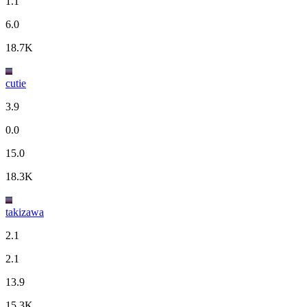
1.1
6.0
18.7K
cutie
3.9
0.0
15.0
18.3K
takizawa
2.1
2.1
13.9
15.3K