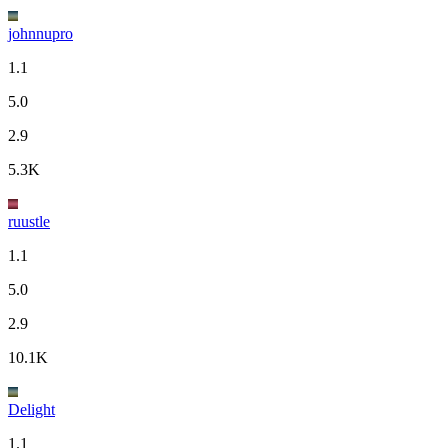
johnnupro
1.1
5.0
2.9
5.3K
ruustle
1.1
5.0
2.9
10.1K
Delight
1.1