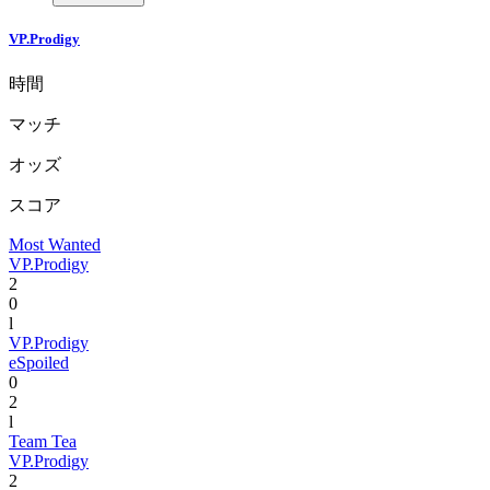
VP.Prodigy
時間
マッチ
オッズ
スコア
Most Wanted
VP.Prodigy
2
0
l
VP.Prodigy
eSpoiled
0
2
l
Team Tea
VP.Prodigy
2