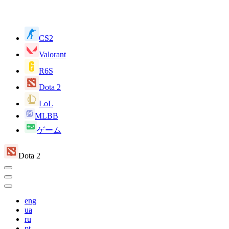
CS2
Valorant
R6S
Dota 2
LoL
MLBB
ゲーム
Dota 2
eng
ua
ru
pt