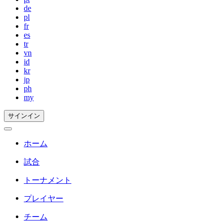
de
pl
fr
es
tr
vn
id
kr
jp
ph
my
サインイン
ホーム
試合
トーナメント
プレイヤー
チーム