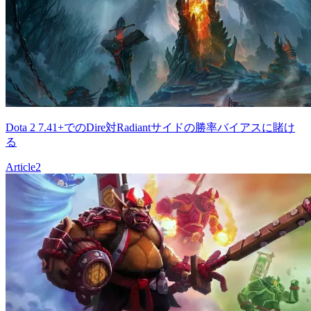
Dota 2 7.41+でのDire対Radiantサイドの勝率バイアスに賭け
る
Article
2