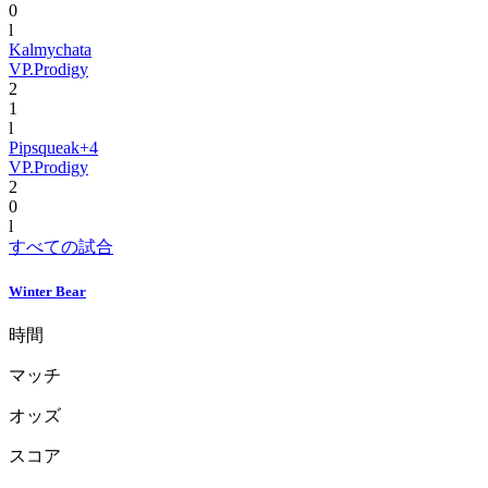
0
l
Kalmychata
VP.Prodigy
2
1
l
Pipsqueak+4
VP.Prodigy
2
0
l
すべての試合
Winter Bear
時間
マッチ
オッズ
スコア