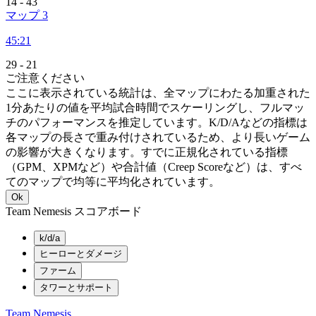
14
-
43
マップ 3
45:21
29
-
21
ご注意ください
ここに表示されている統計は、全マップにわたる加重された
1分あたりの値を平均試合時間でスケーリングし、フルマッ
チのパフォーマンスを推定しています。K/D/Aなどの指標は
各マップの長さで重み付けされているため、より長いゲーム
の影響が大きくなります。すでに正規化されている指標
（GPM、XPMなど）や合計値（Creep Scoreなど）は、すべ
てのマップで均等に平均化されています。
Ok
Team Nemesis スコアボード
k/d/a
ヒーローとダメージ
ファーム
タワーとサポート
Team Nemesis