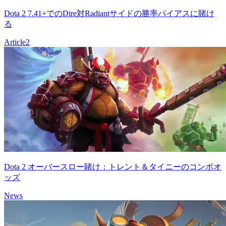
Dota 2 7.41+でのDire対Radiantサイドの勝率バイアスに賭け
る
Article
2
Dota 2 オーバースロー賭け：トレント＆タイニーのコンボオ
ッズ
News