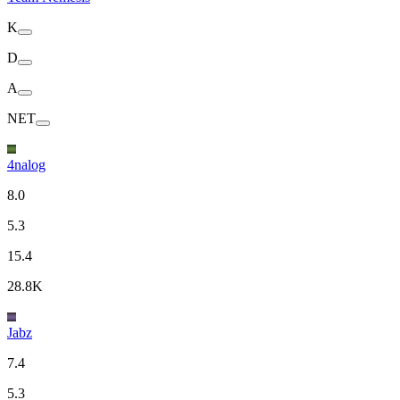
K
D
A
NET
4nalog
8.0
5.3
15.4
28.8K
Jabz
7.4
5.3