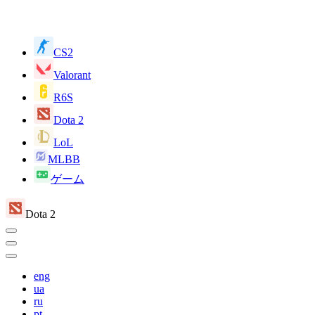
CS2
Valorant
R6S
Dota 2
LoL
MLBB
ゲーム
Dota 2
eng
ua
ru
pt