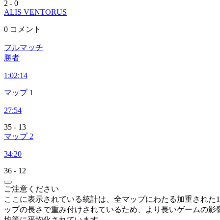
2
-
0
ALIS VENTORUS
0 コメント
フルマッチ
勝者
1:
02:14
マップ 1
27:54
35
-
13
マップ 2
34:20
36
-
12
ご注意ください
ここに表示されている統計は、全マップにわたる加重された1
ップの長さで重み付けされているため、より長いゲームの影響が大
均等に平均化されています。