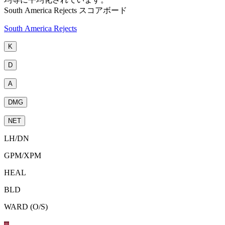
South America Rejects スコアボード
South America Rejects
K
D
A
DMG
NET
LH
/
DN
GPM
/
XPM
HEAL
BLD
WARD (O/S)