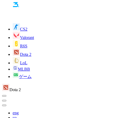
CS2
Valorant
R6S
Dota 2
LoL
MLBB
ゲーム
Dota 2
eng
ua