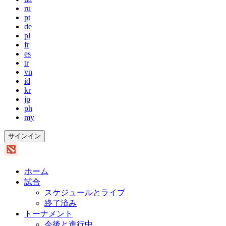
ru
pt
de
pl
fr
es
tr
vn
id
kr
jp
ph
my
サインイン
ホーム
試合
スケジュールとライブ
終了済み
トーナメント
今後と進行中