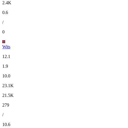
2.4K
0.6
/
0
Wits
12.1
1.9
10.0
23.1K
21.5K
279
/
10.6