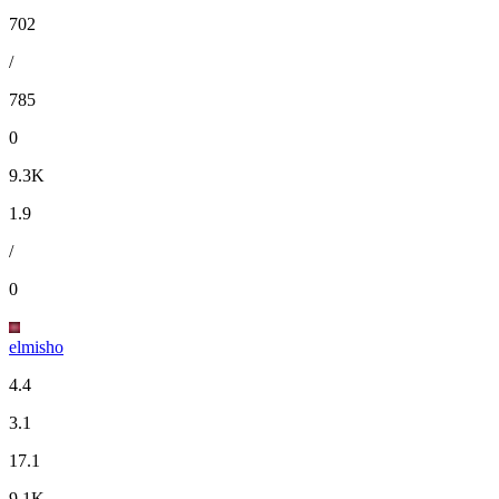
702
/
785
0
9.3K
1.9
/
0
elmisho
4.4
3.1
17.1
9.1K