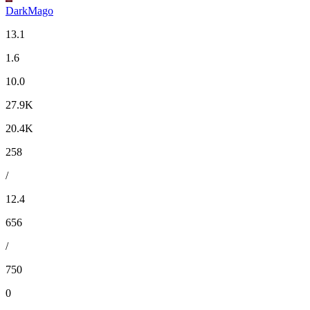
DarkMago
13.1
1.6
10.0
27.9K
20.4K
258
/
12.4
656
/
750
0