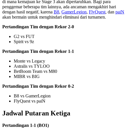
di mana kemajuan ke Stage 3 akan dipertaruhkan. Bagi para
penggemar beberapa tim lainnya, ada ancaman mengakhiri hari
dengan hasil negatif, karena
B8
,
GamerLegion
,
FlyQuest
, dan
paiN
akan bermain untuk menghindari eliminasi dari turnamen.
Pertandingan Tim dengan Rekor 2-0
G2 vs FUT
Spirit vs 9z
Pertandingan Tim dengan Rekor 1-1
Monte vs Legacy
Astralis vs TYLOO
BetBoom Team vs M80
MIBR vs BIG
Pertandingan Tim dengan Rekor 0-2
B8 vs GamerLegion
FlyQuest vs paiN
Jadwal Putaran Ketiga
Pertandingan 1-1 (BO1)