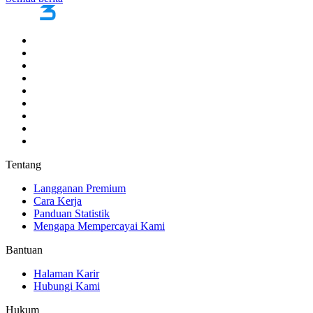
Tentang
Langganan Premium
Cara Kerja
Panduan Statistik
Mengapa Mempercayai Kami
Bantuan
Halaman Karir
Hubungi Kami
Hukum