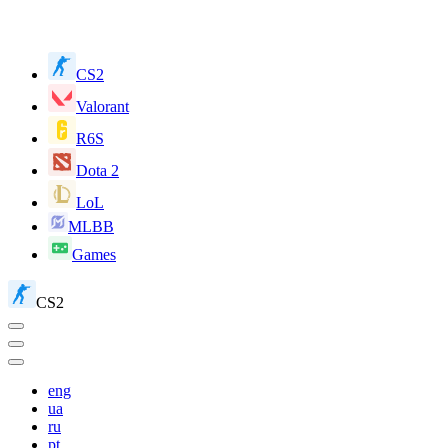
CS2
Valorant
R6S
Dota 2
LoL
MLBB
Games
CS2
eng
ua
ru
pt