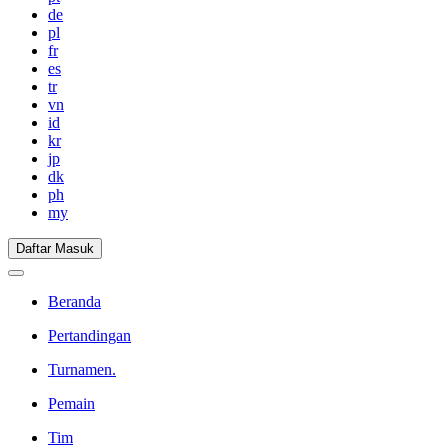
de
pl
fr
es
tr
vn
id
kr
jp
dk
ph
my
Daftar Masuk
Beranda
Pertandingan
Turnamen.
Pemain
Tim