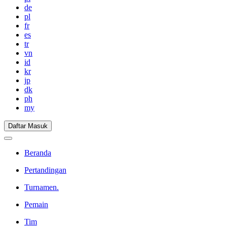
de
pl
fr
es
tr
vn
id
kr
jp
dk
ph
my
Daftar Masuk
Beranda
Pertandingan
Turnamen.
Pemain
Tim