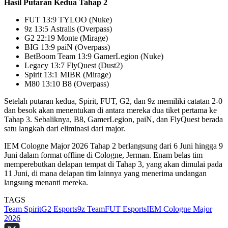
Hasil Putaran Kedua Tahap 2
FUT 13:9 TYLOO (Nuke)
9z 13:5 Astralis (Overpass)
G2 22:19 Monte (Mirage)
BIG 13:9 paiN (Overpass)
BetBoom Team 13:9 GamerLegion (Nuke)
Legacy 13:7 FlyQuest (Dust2)
Spirit 13:1 MIBR (Mirage)
M80 13:10 B8 (Overpass)
Setelah putaran kedua, Spirit, FUT, G2, dan 9z memiliki catatan 2-0
dan besok akan menentukan di antara mereka dua tiket pertama ke
Tahap 3. Sebaliknya, B8, GamerLegion, paiN, dan FlyQuest berada
satu langkah dari eliminasi dari major.
IEM Cologne Major 2026 Tahap 2 berlangsung dari 6 Juni hingga 9
Juni dalam format offline di Cologne, Jerman. Enam belas tim
memperebutkan delapan tempat di Tahap 3, yang akan dimulai pada
11 Juni, di mana delapan tim lainnya yang menerima undangan
langsung menanti mereka.
TAGS
Team Spirit
G2 Esports
9z Team
FUT Esports
IEM Cologne Major
2026