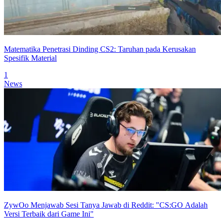
Matematika Penetrasi Dinding CS2: Taruhan pada Kerusakan
Spesifik Material
1
News
ZywOo Menjawab Sesi Tanya Jawab di Reddit: "CS:GO Adalah
Versi Terbaik dari Game Ini"