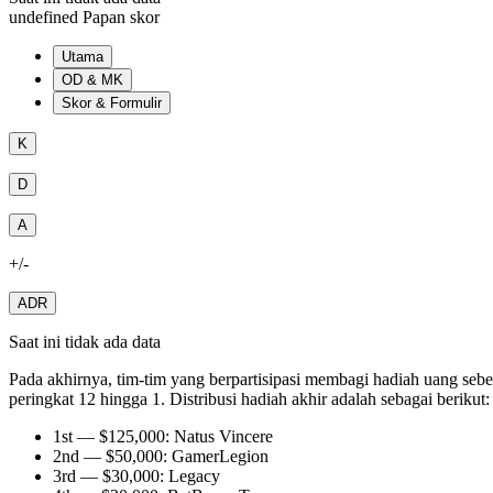
undefined Papan skor
Utama
OD & MK
Skor & Formulir
K
D
A
+/-
ADR
Saat ini tidak ada data
Pada akhirnya, tim-tim yang berpartisipasi membagi hadiah uang sebe
peringkat 12 hingga 1. Distribusi hadiah akhir adalah sebagai berikut:
1st — $125,000: Natus Vincere
2nd — $50,000: GamerLegion
3rd — $30,000: Legacy