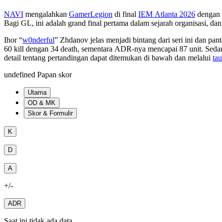
NAVI
mengalahkan
GamerLegion
di final
IEM Atlanta 2026
dengan s
Bagi GL, ini adalah grand final pertama dalam sejarah organisasi, 
Ihor “
w0nderful
” Zhdanov jelas menjadi bintang dari seri ini dan pa
60 kill dengan 34 death, sementara ADR-nya mencapai 87 unit. Sed
detail tentang pertandingan dapat ditemukan di bawah dan melalui
tau
undefined Papan skor
Utama
OD & MK
Skor & Formulir
K
D
A
+/-
ADR
Saat ini tidak ada data