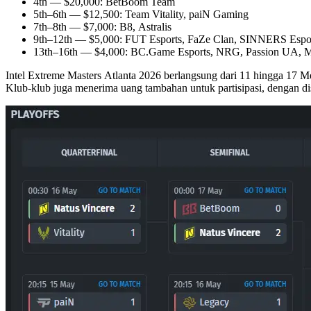
4th — $20,000: BetBoom Team
5th–6th — $12,500: Team Vitality, paiN Gaming
7th–8th — $7,000: B8, Astralis
9th–12th — $5,000: FUT Esports, FaZe Clan, SINNERS Espo
13th–16th — $4,000: BC.Game Esports, NRG, Passion UA, 
Intel Extreme Masters Atlanta 2026 berlangsung dari 11 hingga 17 Me
Klub-klub juga menerima uang tambahan untuk partisipasi, dengan dist