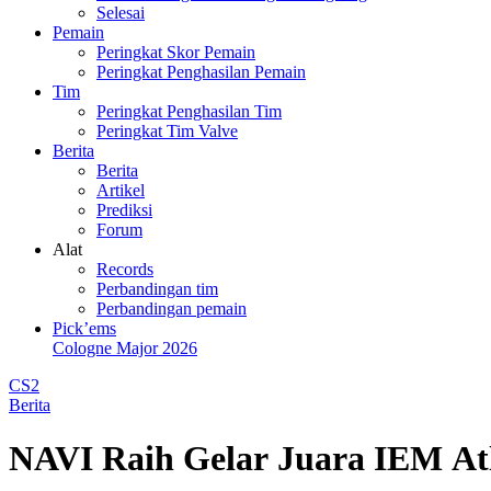
Selesai
Pemain
Peringkat Skor Pemain
Peringkat Penghasilan Pemain
Tim
Peringkat Penghasilan Tim
Peringkat Tim Valve
Berita
Berita
Artikel
Prediksi
Forum
Alat
Records
Perbandingan tim
Perbandingan pemain
Pick’ems
Cologne Major 2026
CS2
Berita
NAVI Raih Gelar Juara IEM At