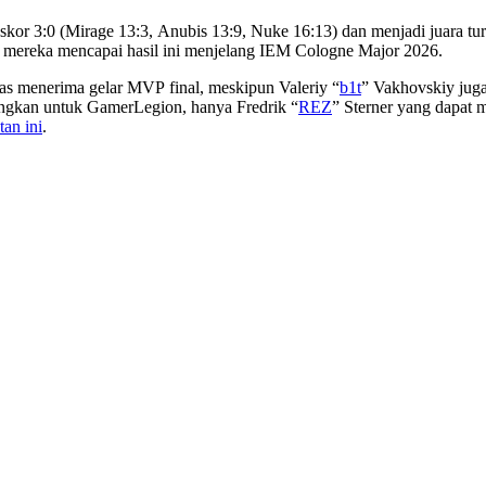
kor 3:0 (Mirage 13:3, Anubis 13:9, Nuke 16:13) dan menjadi juara tur
dan mereka mencapai hasil ini menjelang IEM Cologne Major 2026.
ntas menerima gelar MVP final, meskipun Valeriy “
b1t
” Vakhovskiy juga
angkan untuk GamerLegion, hanya Fredrik “
REZ
” Sterner yang dapat m
tan ini
.