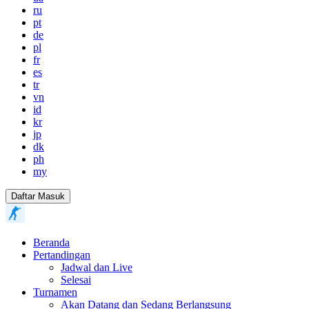
ru
pt
de
pl
fr
es
tr
vn
id
kr
jp
dk
ph
my
Daftar Masuk
Beranda
Pertandingan
Jadwal dan Live
Selesai
Turnamen
Akan Datang dan Sedang Berlangsung