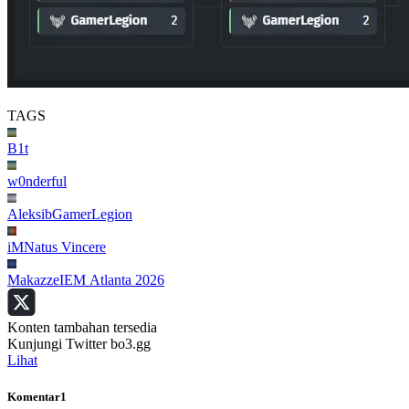
TAGS
B1t
w0nderful
Aleksib
GamerLegion
iM
Natus Vincere
Makazze
IEM Atlanta 2026
Konten tambahan tersedia
Kunjungi Twitter bo3.gg
Lihat
Komentar
1