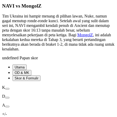
NAVI vs MongolZ
Tim Ukraina ini hampir menang di pilihan lawan, Nuke, namun
gagal menutup ronde-ronde kunci. Setelah awal yang sulit dalam
seri ini, NAVI mengambil kendali penuh di Ancient dan menutup
peta dengan skor 16:13 tanpa masalah besar, sebelum
menyelesaikan pekerjaan di peta ketiga. Bagi
MongolZ
, ini adalah
kekalahan kedua mereka di Tahap 3, yang berarti pertandingan
berikutnya akan berada di braket 1-2, di mana tidak ada ruang untuk
kesalahan.
undefined Papan skor
Utama
OD & MK
Skor & Formulir
K
D
A
+/-