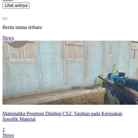
Lihat aslinya
Berita utama terbaru
News
Matematika Penetrasi Dinding CS2: Taruhan pada Kerusakan
Spesifik Material
1
News