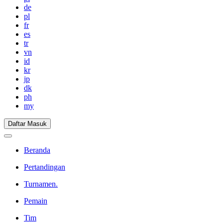
de
pl
fr
es
tr
vn
id
kr
jp
dk
ph
my
Daftar Masuk
Beranda
Pertandingan
Turnamen.
Pemain
Tim