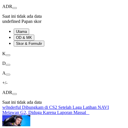
ADR
Saat ini tidak ada data
undefined Papan skor
Utama
OD & MK
Skor & Formulir
K
D
A
+/-
ADR
Saat ini tidak ada data
w0nderful Dibungkam di CS2 Setelah Laga Latihan NAVI
Melawan G2, Diduga Karena Laporan Massal