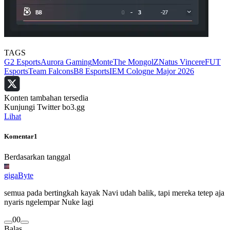
TAGS
G2 Esports
Aurora Gaming
Monte
The MongolZ
Natus Vincere
FUT
Esports
Team Falcons
B8 Esports
IEM Cologne Major 2026
Konten tambahan tersedia
Kunjungi Twitter bo3.gg
Lihat
Komentar
1
Berdasarkan tanggal
gigaByte
semua pada bertingkah kayak Navi udah balik, tapi mereka tetep aja
nyaris ngelempar Nuke lagi
0
0
Balas