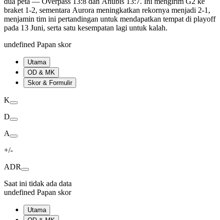
dua peta — Overpass 13:8 dan Anubis 13:7. Ini mengirim G2 ke
braket 1-2, sementara Aurora meningkatkan rekornya menjadi 2-1,
menjamin tim ini pertandingan untuk mendapatkan tempat di playoff
pada 13 Juni, serta satu kesempatan lagi untuk kalah.
undefined Papan skor
Utama
OD & MK
Skor & Formulir
K
D
A
+/-
ADR
Saat ini tidak ada data
undefined Papan skor
Utama