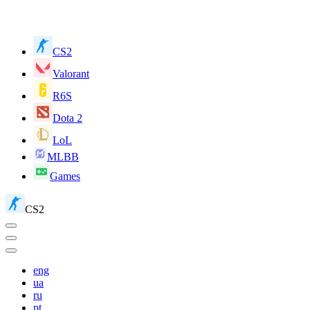
CS2
Valorant
R6S
Dota 2
LoL
MLBB
Games
CS2
eng
ua
ru
pt