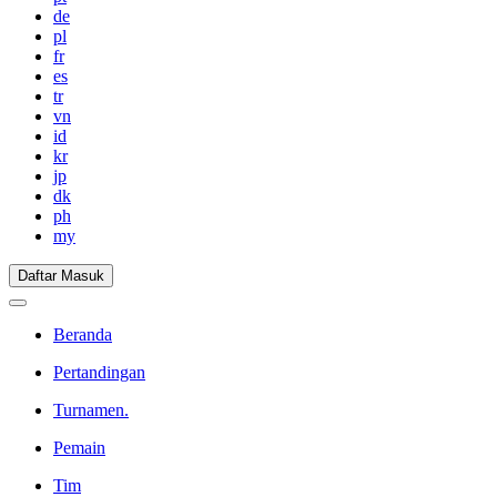
de
pl
fr
es
tr
vn
id
kr
jp
dk
ph
my
Daftar Masuk
Beranda
Pertandingan
Turnamen.
Pemain
Tim