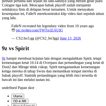
pemain pertama dan sejauh ini satu-satunya yang meraih gelar juara
Cologne tiga kali. Mencapai babak playoff sudah menjamin
setidaknya finis di delapan besar turnamen. Untuk merayakan
kesempatan ini, FalleN merekonstruksi klip video dari sepuluh tahun
yang lalu.
FalleN recreated his legendary video from 10 years ago
🥹
pic.twitter.com/TWTn1EAUlG
— CS2.bo3.gg (@CS2_bo3gg)
June 13, 2026
9z vs Spirit
9z
hampir membuat kejutan lain dengan mengalahkan Spirit, tetapi
kemenangan ketat 16:14 di Overpass dan pertandingan yang ketat di
Dust2 dan Mirage tidak cukup. Spirit mengamankan kemenangan
ketiga mereka di tahap Swiss dan memastikan tempat mereka di
babak playoff. Statistik pertandingan yang lebih rinci tersedia di
bawah ini dan melalui tautan ini.
undefined Papan skor
Utama
OD & MK