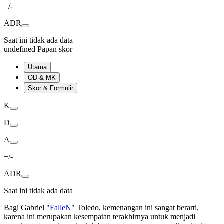
+/-
ADR
Saat ini tidak ada data
undefined Papan skor
Utama
OD & MK
Skor & Formulir
K
D
A
+/-
ADR
Saat ini tidak ada data
Bagi Gabriel "
FalleN
" Toledo, kemenangan ini sangat berarti,
karena ini merupakan kesempatan terakhirnya untuk menjadi