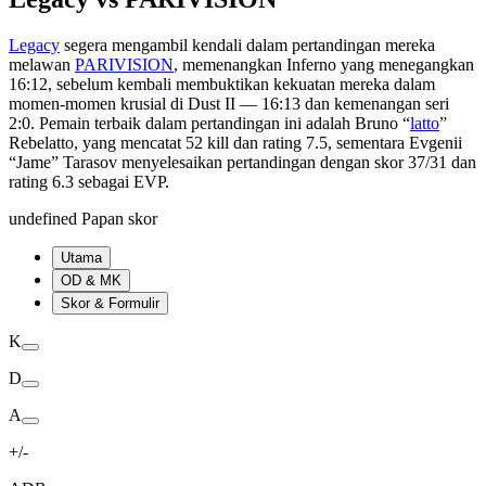
Legacy
segera mengambil kendali dalam pertandingan mereka
melawan
PARIVISION
, memenangkan Inferno yang menegangkan
16:12, sebelum kembali membuktikan kekuatan mereka dalam
momen-momen krusial di Dust II — 16:13 dan kemenangan seri
2:0. Pemain terbaik dalam pertandingan ini adalah Bruno “
latto
”
Rebelatto, yang mencatat 52 kill dan rating 7.5, sementara Evgenii
“Jame” Tarasov menyelesaikan pertandingan dengan skor 37/31 dan
rating 6.3 sebagai EVP.
undefined Papan skor
Utama
OD & MK
Skor & Formulir
K
D
A
+/-