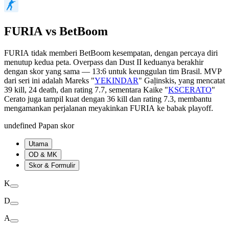
FURIA vs BetBoom
FURIA tidak memberi BetBoom kesempatan, dengan percaya diri
menutup kedua peta. Overpass dan Dust II keduanya berakhir
dengan skor yang sama — 13:6 untuk keunggulan tim Brasil. MVP
dari seri ini adalah Mareks "
YEKINDAR
" Gaļinskis, yang mencatat
39 kill, 24 death, dan rating 7.7, sementara Kaike "
KSCERATO
"
Cerato juga tampil kuat dengan 36 kill dan rating 7.3, membantu
mengamankan perjalanan meyakinkan FURIA ke babak playoff.
undefined Papan skor
Utama
OD & MK
Skor & Formulir
K
D
A