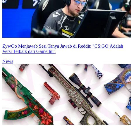
ZywOo Menjawab Sesi Tanya Jawab di Reddit: "CS:GO Adalah
Versi Terbaik dari Game Ini"
News