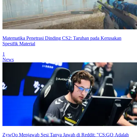
Matematika Penetrasi Dinding CS2: Taruhan pada Kerusakan
Spesifik Material
1
News
ZywOo Menjawab Sesi Tanya Jawab di Reddit: "CS:GO Adalah