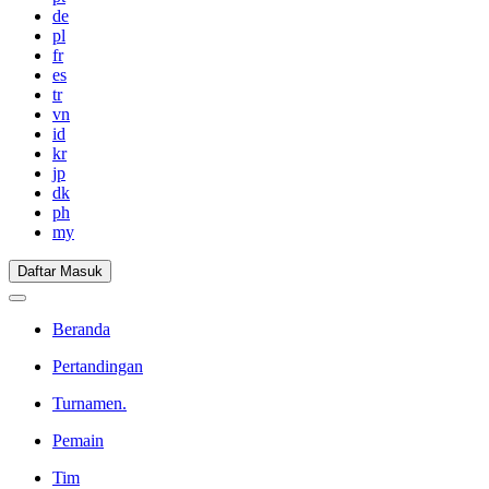
de
pl
fr
es
tr
vn
id
kr
jp
dk
ph
my
Daftar Masuk
Beranda
Pertandingan
Turnamen.
Pemain
Tim