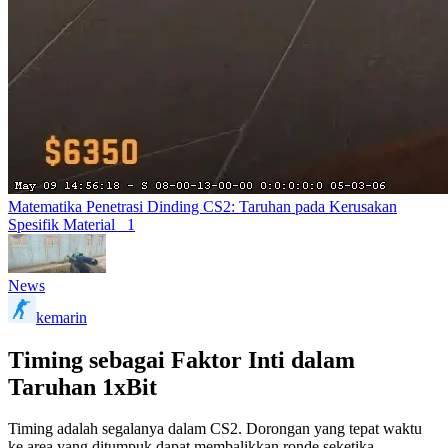
Matematika Penetrasi Dinding CS2: Taruhan pada Kerusakan
Spesifik Material
1
News
kemarin
Timing sebagai Faktor Inti dalam
Taruhan 1xBit
Timing adalah segalanya dalam CS2. Dorongan yang tepat waktu
ke area yang ditumpuk dapat membalikkan ronde seketika,