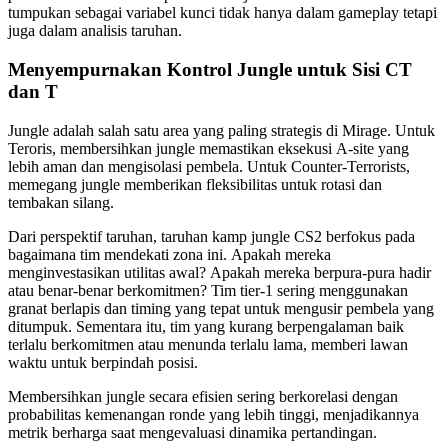
tumpukan sebagai variabel kunci tidak hanya dalam gameplay tetapi
juga dalam analisis taruhan.
Menyempurnakan Kontrol Jungle untuk Sisi CT
dan T
Jungle adalah salah satu area yang paling strategis di Mirage. Untuk
Teroris, membersihkan jungle memastikan eksekusi A-site yang
lebih aman dan mengisolasi pembela. Untuk Counter-Terrorists,
memegang jungle memberikan fleksibilitas untuk rotasi dan
tembakan silang.
Dari perspektif taruhan, taruhan kamp jungle CS2 berfokus pada
bagaimana tim mendekati zona ini. Apakah mereka
menginvestasikan utilitas awal? Apakah mereka berpura-pura hadir
atau benar-benar berkomitmen? Tim tier-1 sering menggunakan
granat berlapis dan timing yang tepat untuk mengusir pembela yang
ditumpuk. Sementara itu, tim yang kurang berpengalaman baik
terlalu berkomitmen atau menunda terlalu lama, memberi lawan
waktu untuk berpindah posisi.
Membersihkan jungle secara efisien sering berkorelasi dengan
probabilitas kemenangan ronde yang lebih tinggi, menjadikannya
metrik berharga saat mengevaluasi dinamika pertandingan.