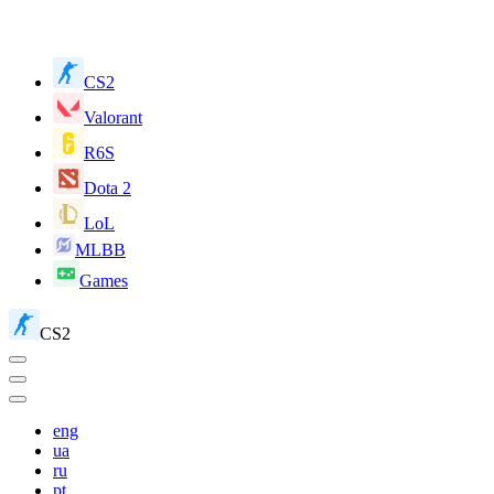
CS2
Valorant
R6S
Dota 2
LoL
MLBB
Games
CS2
eng
ua
ru
pt