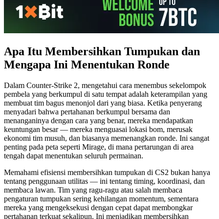
Apa Itu Membersihkan Tumpukan dan
Mengapa Ini Menentukan Ronde
Dalam Counter-Strike 2, mengetahui cara menembus sekelompok
pembela yang berkumpul di satu tempat adalah keterampilan yang
membuat tim bagus menonjol dari yang biasa. Ketika penyerang
menyadari bahwa pertahanan berkumpul bersama dan
menanganinya dengan cara yang benar, mereka mendapatkan
keuntungan besar — mereka menguasai lokasi bom, merusak
ekonomi tim musuh, dan biasanya memenangkan ronde. Ini sangat
penting pada peta seperti Mirage, di mana pertarungan di area
tengah dapat menentukan seluruh permainan.
Memahami efisiensi membersihkan tumpukan di CS2 bukan hanya
tentang penggunaan utilitas — ini tentang timing, koordinasi, dan
membaca lawan. Tim yang ragu-ragu atau salah membaca
pengaturan tumpukan sering kehilangan momentum, sementara
mereka yang mengeksekusi dengan cepat dapat membongkar
pertahanan terkuat sekalipun. Ini menjadikan membersihkan