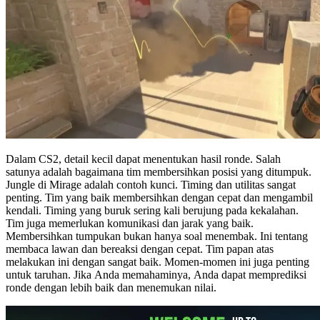
Dalam CS2, detail kecil dapat menentukan hasil ronde. Salah
satunya adalah bagaimana tim membersihkan posisi yang ditumpuk.
Jungle di Mirage adalah contoh kunci. Timing dan utilitas sangat
penting. Tim yang baik membersihkan dengan cepat dan mengambil
kendali. Timing yang buruk sering kali berujung pada kekalahan.
Tim juga memerlukan komunikasi dan jarak yang baik.
Membersihkan tumpukan bukan hanya soal menembak. Ini tentang
membaca lawan dan bereaksi dengan cepat. Tim papan atas
melakukan ini dengan sangat baik. Momen-momen ini juga penting
untuk taruhan. Jika Anda memahaminya, Anda dapat memprediksi
ronde dengan lebih baik dan menemukan nilai.