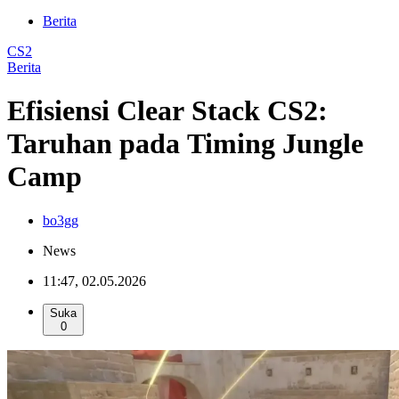
Berita
CS2
Berita
Efisiensi Clear Stack CS2:
Taruhan pada Timing Jungle
Camp
bo3gg
News
11:47, 02.05.2026
Suka
0