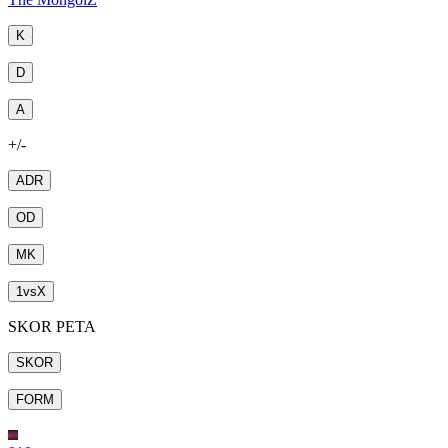
K
D
A
+/-
ADR
OD
MK
1
vs
X
SKOR PETA
SKOR
FORM