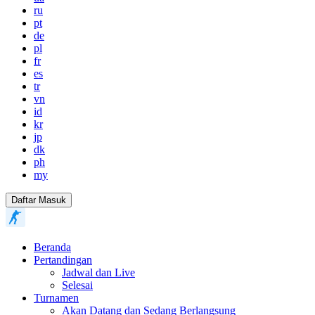
ru
pt
de
pl
fr
es
tr
vn
id
kr
jp
dk
ph
my
Daftar Masuk
Beranda
Pertandingan
Jadwal dan Live
Selesai
Turnamen
Akan Datang dan Sedang Berlangsung