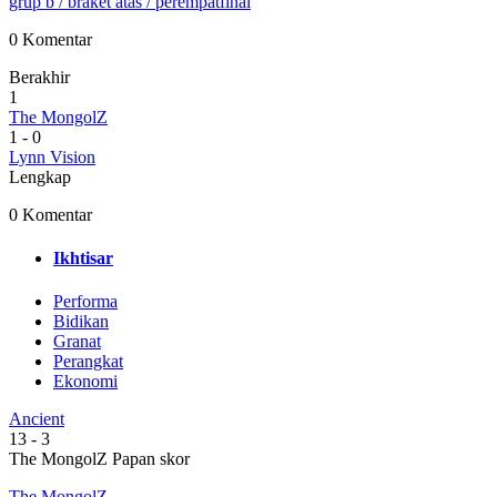
grup b
/ braket atas
/ perempatfinal
0 Komentar
Berakhir
1
The MongolZ
1
-
0
Lynn Vision
Lengkap
0 Komentar
Ikhtisar
Performa
Bidikan
Granat
Perangkat
Ekonomi
Ancient
13
-
3
The MongolZ Papan skor
The MongolZ