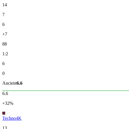
14
7
6
+7
88
1:2
6
0
Ancient
6.6
6.6
+32%
Techno4K
13