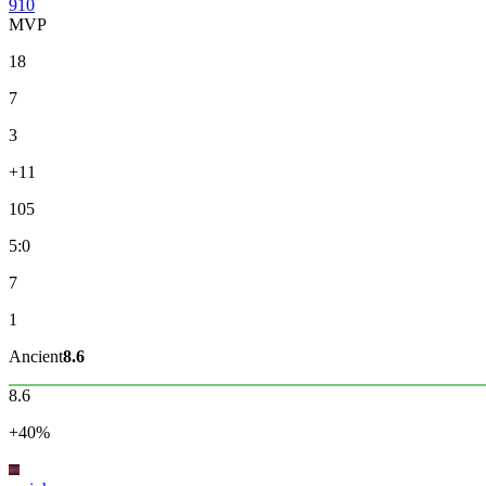
910
MVP
18
7
3
+11
105
5:0
7
1
Ancient
8.6
8.6
+40%