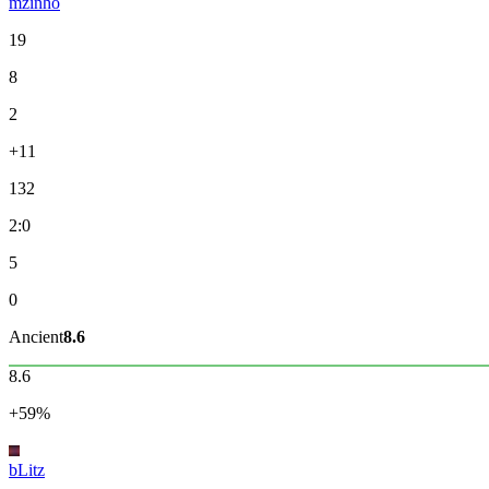
mzinho
19
8
2
+11
132
2:0
5
0
Ancient
8.6
8.6
+59%
bLitz