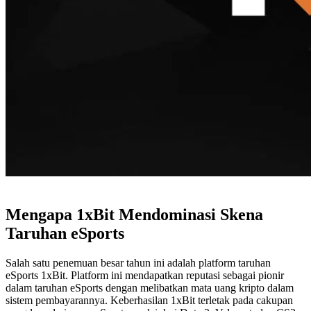
Mengapa 1xBit Mendominasi Skena
Taruhan eSports
Salah satu penemuan besar tahun ini adalah platform taruhan
eSports 1xBit. Platform ini mendapatkan reputasi sebagai pionir
dalam taruhan eSports dengan melibatkan mata uang kripto dalam
sistem pembayarannya. Keberhasilan 1xBit terletak pada cakupan