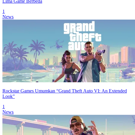
Lima Game Berbeda
1
News
Rockstar Games Umumkan “Grand Theft Auto VI: An Extended
Look”
1
News