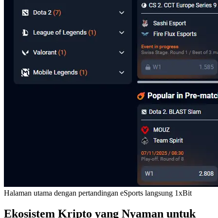
Halaman utama dengan pertandingan eSports langsung 1xBit
Ekosistem Kripto yang Nyaman untuk