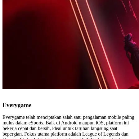
Everygame
Everygame telah menciptakan salah satu pengalaman mobile paling
mulus dalam eSports. Baik di Android maupun iOS, platform ini
bekerja cepat dan bersih, ideal untuk taruhan langsung saat
bepergian. Fokus utama platform adalah League of Legends dan