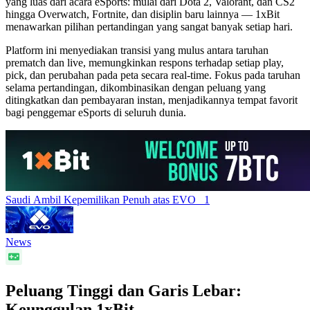
yang luas dari acara eSports: mulai dari Dota 2, Valorant, dan CS2
hingga Overwatch, Fortnite, dan disiplin baru lainnya — 1xBit
menawarkan pilihan pertandingan yang sangat banyak setiap hari.
Platform ini menyediakan transisi yang mulus antara taruhan
prematch dan live, memungkinkan respons terhadap setiap play,
pick, dan perubahan pada peta secara real-time. Fokus pada taruhan
selama pertandingan, dikombinasikan dengan peluang yang
ditingkatkan dan pembayaran instan, menjadikannya tempat favorit
bagi penggemar eSports di seluruh dunia.
Saudi Ambil Kepemilikan Penuh atas EVO
1
News
Peluang Tinggi dan Garis Lebar:
Keunggulan 1xBit