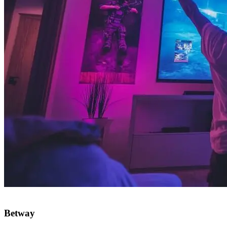
Betway