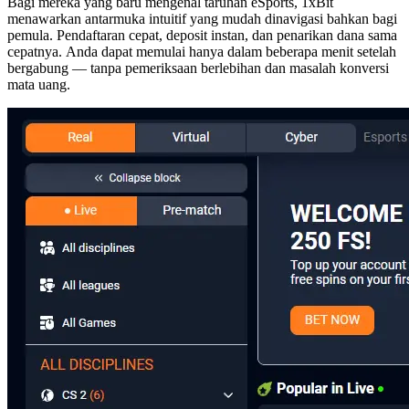
Bagi mereka yang baru mengenal taruhan eSports, 1xBit
menawarkan antarmuka intuitif yang mudah dinavigasi bahkan bagi
pemula. Pendaftaran cepat, deposit instan, dan penarikan dana sama
cepatnya. Anda dapat memulai hanya dalam beberapa menit setelah
bergabung — tanpa pemeriksaan berlebihan dan masalah konversi
mata uang.