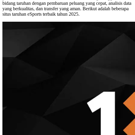
bidang taruhan dengan pembaruan peluang yang cepat, analisis data
yang berkualitas, dan transfer yang aman. Berikut adalah beberapa
situs taruhan eSports terbaik tahun 2025.