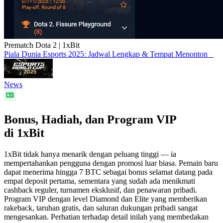
Prematch Dota 2 | 1xBit
Piala Dunia Esports 2025: Jadwal Lengkap & Tempat Menonton
News
Bonus, Hadiah, dan Program VIP
di 1xBit
1xBit tidak hanya menarik dengan peluang tinggi — ia
mempertahankan pengguna dengan promosi luar biasa. Pemain baru
dapat menerima hingga 7 BTC sebagai bonus selamat datang pada
empat deposit pertama, sementara yang sudah ada menikmati
cashback reguler, turnamen eksklusif, dan penawaran pribadi.
Program VIP dengan level Diamond dan Elite yang memberikan
rakeback, taruhan gratis, dan saluran dukungan pribadi sangat
mengesankan. Perhatian terhadap detail inilah yang membedakan