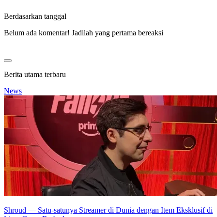
Berdasarkan tanggal
Belum ada komentar! Jadilah yang pertama bereaksi
Berita utama terbaru
News
Shroud — Satu-satunya Streamer di Dunia dengan Item Eksklusif di