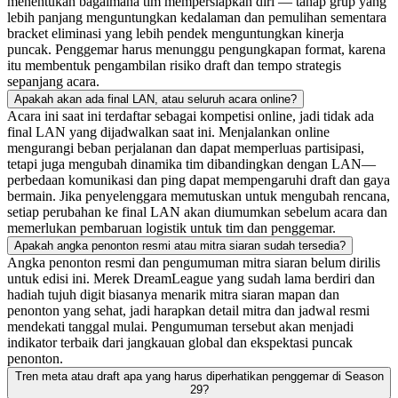
menentukan bagaimana tim mempersiapkan diri — tahap grup yang
lebih panjang menguntungkan kedalaman dan pemulihan sementara
bracket eliminasi yang lebih pendek menguntungkan kinerja
puncak. Penggemar harus menunggu pengungkapan format, karena
itu membentuk pengambilan risiko draft dan tempo strategis
sepanjang acara.
Apakah akan ada final LAN, atau seluruh acara online?
Acara ini saat ini terdaftar sebagai kompetisi online, jadi tidak ada
final LAN yang dijadwalkan saat ini. Menjalankan online
mengurangi beban perjalanan dan dapat memperluas partisipasi,
tetapi juga mengubah dinamika tim dibandingkan dengan LAN—
perbedaan komunikasi dan ping dapat mempengaruhi draft dan gaya
bermain. Jika penyelenggara memutuskan untuk mengubah rencana,
setiap perubahan ke final LAN akan diumumkan sebelum acara dan
memerlukan pembaruan logistik untuk tim dan penggemar.
Apakah angka penonton resmi atau mitra siaran sudah tersedia?
Angka penonton resmi dan pengumuman mitra siaran belum dirilis
untuk edisi ini. Merek DreamLeague yang sudah lama berdiri dan
hadiah tujuh digit biasanya menarik mitra siaran mapan dan
penonton yang sehat, jadi harapkan detail mitra dan jadwal resmi
mendekati tanggal mulai. Pengumuman tersebut akan menjadi
indikator terbaik dari jangkauan global dan ekspektasi puncak
penonton.
Tren meta atau draft apa yang harus diperhatikan penggemar di Season
29?