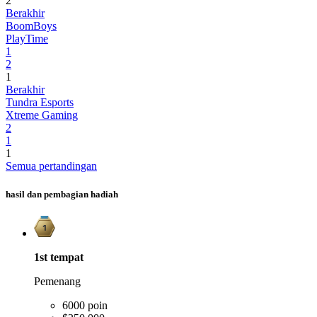
2
Berakhir
BoomBoys
PlayTime
1
2
1
Berakhir
Tundra Esports
Xtreme Gaming
2
1
1
Semua pertandingan
hasil dan pembagian hadiah
1st
tempat
Pemenang
6000 poin