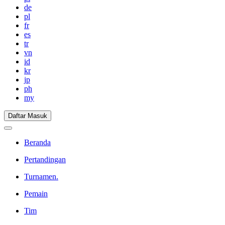
de
pl
fr
es
tr
vn
id
kr
jp
ph
my
Daftar Masuk
Beranda
Pertandingan
Turnamen.
Pemain
Tim