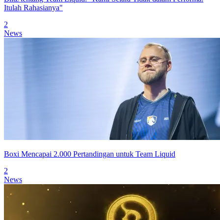
Itulah Rahasianya"
2
News
Boxi Mencapai 2.000 Pertandingan untuk Team Liquid
2
News