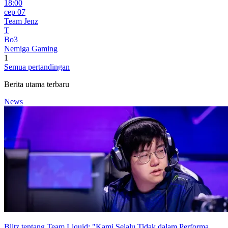
18:00
сер 07
Team Jenz
T
Bo3
Nemiga Gaming
1
Semua pertandingan
Berita utama terbaru
News
Blitz tentang Team Liquid: "Kami Selalu Tidak dalam Performa.