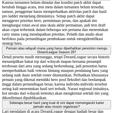
Karena turnamen belum dimulai dan kondisi patch akhir dapat
berubah hingga acara, tren meta dalam turnamen belum tersedia;
namun, penggemar harus memperhatikan aktivitas patch dan hasil
pro ladder menjelang dimulainya. Setiap patch akhir dapat
menggeser prioritas hero, permintaan peran, dan apakah tim
menghargai rotasi awal atau skala akhir permainan, jadi tren draft
akan cepat terbentuk dalam beberapa seri pertama dan menentukan
carry mana yang mendapatkan prioritas. Pelatih dan analis akan
berfokus pada pertandingan pembukaan untuk mengidentifikasi
strategi baru.
Pemain atau wilayah mana yang harus diperhatikan penonton menuju
DreamLeague Season 29?
Detail peserta masih menunggu, tetapi DreamLeague secara historis
menampilkan bakat top dari wilayah mapan bersama penampil
terobosan dari area yang sedang berkembang, jadi penonton harus
memperhatikan baik veteran bintang maupun pendatang baru yang
sedang naik daun setelah roster diumumkan. Perhatikan khususnya
pemain yang dikenal memiliki hero pool fleksibel dan berdampak
tinggi dalam pertandingan besar, karena individu-individu tersebut
sering kali menentukan hasil seri terbaik. Narasi regional (misalnya,
hot streaks dari wilayah tertentu) akan mengkristal setelah tim yang
dikonfirmasi dipublikasikan.
Seberapa besar hasil yang kuat di sini dapat memengaruhi karier
pemain atau musim organisasi?
Lari mendalam di acara DreamLeague dengan hadiah besar dan