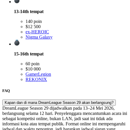
13-14th
tempat
140 poin
$12 500
ex-HEROIC
Nigma Galaxy
15-16th
tempat
60 poin
$10 000
GamerLegion
REKONIX
FAQ
Kapan dan di mana DreamLeague Season 29 akan berlangsung?
DreamLeague Season 29 dijadwalkan pada 13–24 Mei 2026,
berlangsung selama 12 hari. Penyelenggara mencantumkan acara ini
sebagai kompetisi online, bukan LAN, jadi saat ini tidak ada
informasi kota atau tempat publik. Format online ini mempengaruhi
jadwal dan waktu penonton, jadi harapkan jadwal siaran yang