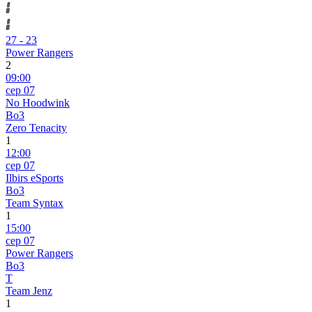
27
-
23
Power Rangers
2
09:00
сер 07
No Hoodwink
Bo3
Zero Tenacity
1
12:00
сер 07
Ilbirs eSports
Bo3
Team Syntax
1
15:00
сер 07
Power Rangers
Bo3
T
Team Jenz
1