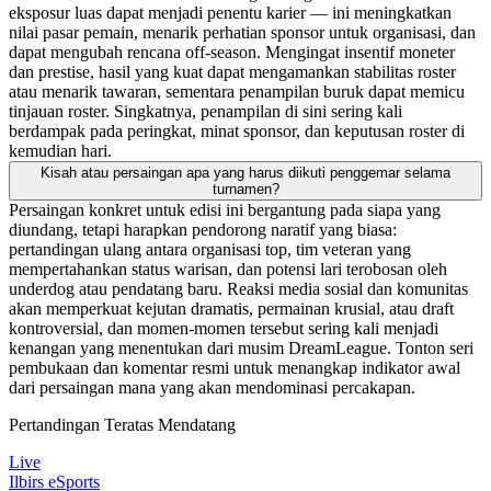
eksposur luas dapat menjadi penentu karier — ini meningkatkan
nilai pasar pemain, menarik perhatian sponsor untuk organisasi, dan
dapat mengubah rencana off-season. Mengingat insentif moneter
dan prestise, hasil yang kuat dapat mengamankan stabilitas roster
atau menarik tawaran, sementara penampilan buruk dapat memicu
tinjauan roster. Singkatnya, penampilan di sini sering kali
berdampak pada peringkat, minat sponsor, dan keputusan roster di
kemudian hari.
Kisah atau persaingan apa yang harus diikuti penggemar selama
turnamen?
Persaingan konkret untuk edisi ini bergantung pada siapa yang
diundang, tetapi harapkan pendorong naratif yang biasa:
pertandingan ulang antara organisasi top, tim veteran yang
mempertahankan status warisan, dan potensi lari terobosan oleh
underdog atau pendatang baru. Reaksi media sosial dan komunitas
akan memperkuat kejutan dramatis, permainan krusial, atau draft
kontroversial, dan momen-momen tersebut sering kali menjadi
kenangan yang menentukan dari musim DreamLeague. Tonton seri
pembukaan dan komentar resmi untuk menangkap indikator awal
dari persaingan mana yang akan mendominasi percakapan.
Pertandingan Teratas Mendatang
Live
Ilbirs eSports