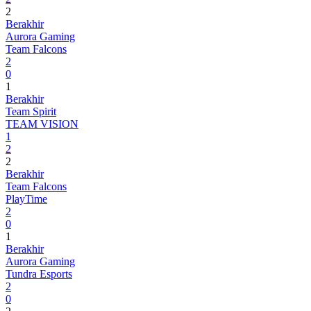
2
Berakhir
Aurora Gaming
Team Falcons
2
0
1
Berakhir
Team Spirit
TEAM VISION
1
2
2
Berakhir
Team Falcons
PlayTime
2
0
1
Berakhir
Aurora Gaming
Tundra Esports
2
0