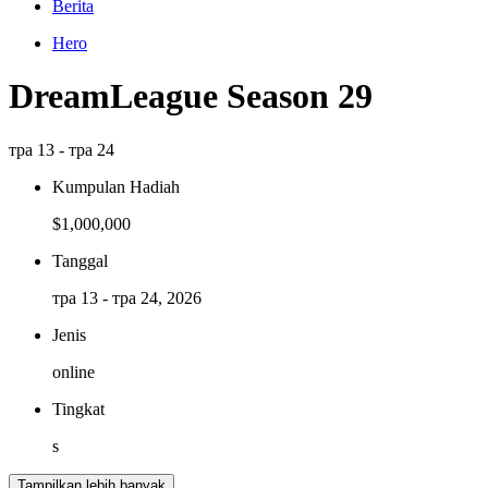
Berita
Hero
DreamLeague Season 29
тра 13 - тра 24
Kumpulan Hadiah
$1,000,000
Tanggal
тра 13 - тра 24, 2026
Jenis
online
Tingkat
s
Tampilkan lebih banyak