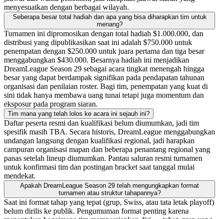
menyesuaikan dengan berbagai wilayah.
Seberapa besar total hadiah dan apa yang bisa diharapkan tim untuk
menang?
Turnamen ini dipromosikan dengan total hadiah $1.000.000, dan
distribusi yang dipublikasikan saat ini adalah $750.000 untuk
penempatan dengan $250.000 untuk juara pertama dan tiga besar
menggabungkan $430.000. Besarnya hadiah ini menjadikan
DreamLeague Season 29 sebagai acara tingkat menengah hingga
besar yang dapat berdampak signifikan pada pendapatan tahunan
organisasi dan penilaian roster. Bagi tim, penempatan yang kuat di
sini tidak hanya membawa uang tunai tetapi juga momentum dan
eksposur pada program siaran.
Tim mana yang telah lolos ke acara ini sejauh ini?
Daftar peserta resmi dan kualifikasi belum diumumkan, jadi tim
spesifik masih TBA. Secara historis, DreamLeague menggabungkan
undangan langsung dengan kualifikasi regional, jadi harapkan
campuran organisasi mapan dan beberapa penantang regional yang
panas setelah lineup diumumkan. Pantau saluran resmi turnamen
untuk konfirmasi tim dan postingan bracket saat tanggal mulai
mendekat.
Apakah DreamLeague Season 29 telah mengungkapkan format
turnamen atau struktur tahapannya?
Saat ini format tahap yang tepat (grup, Swiss, atau tata letak playoff)
belum dirilis ke publik. Pengumuman format penting karena