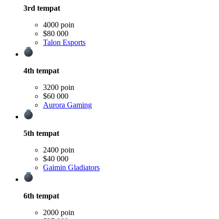
3rd
tempat
4000 poin
$80 000
Talon Esports
4th
tempat
3200 poin
$60 000
Aurora Gaming
5th
tempat
2400 poin
$40 000
Gaimin Gladiators
6th
tempat
2000 poin