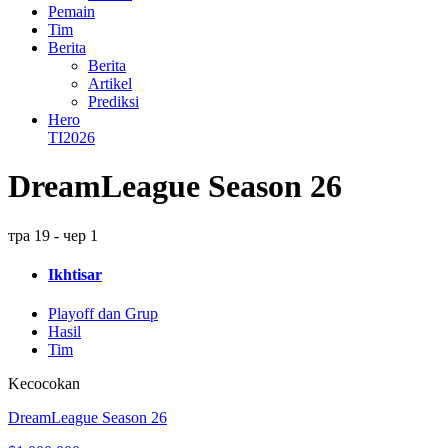
Pemain
Tim
Berita
Berita
Artikel
Prediksi
Hero
TI2026
DreamLeague Season 26
тра 19 - чер 1
Ikhtisar
Playoff dan Grup
Hasil
Tim
Kecocokan
DreamLeague Season 26