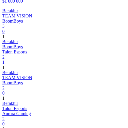
$1 000 000
Berakhir
TEAM VISION
BoomBoys
3
0
1
Berakhir
BoomBoys
Talon Esports
2
1
1
Berakhir
TEAM VISION
BoomBoys
2
0
1
Berakhir
Talon Esports
Aurora Gaming
2
0