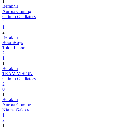
1
Berakhir
Aurora Gaming
Gaimin Gladiators
2
1
2
Berakhir
BoomBoys
Talon Esports
2
1
1
Berakhir
TEAM VISION
Gaimin Gladiators
2
0
1
Berakhir
Aurora Gaming
Nigma Galaxy
1
2
1