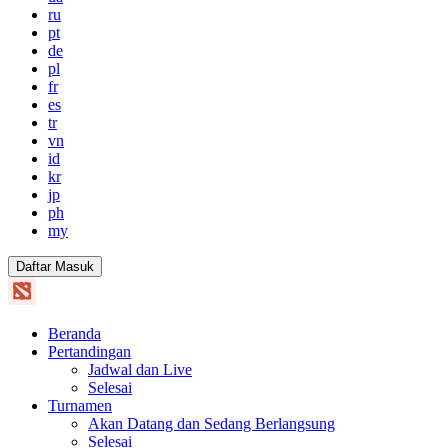
ru
pt
de
pl
fr
es
tr
vn
id
kr
jp
ph
my
Daftar Masuk
Beranda
Pertandingan
Jadwal dan Live
Selesai
Turnamen
Akan Datang dan Sedang Berlangsung
Selesai