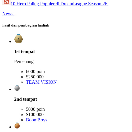
10 Hero Paling Populer di DreamLeague Season 26
News
hasil dan pembagian hadiah
1st
tempat
Pemenang
6000 poin
$250 000
TEAM VISION
2nd
tempat
5000 poin
$100 000
BoomBoys