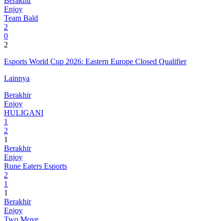
Berakhir
Enjoy
Team Bald
2
0
2
Esports World Cup 2026: Eastern Europe Closed Qualifier
Lainnya
Berakhir
Enjoy
HULIGANI
1
2
1
Berakhir
Enjoy
Rune Eaters Esports
2
1
1
Berakhir
Enjoy
Two Move