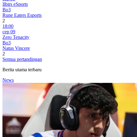
Ilbirs eSports
Bo3
Rune Eaters Esports
2
18:00
сер 09
Zero Tenacity
Bo3
Natus Vincere
2
Semua pertandingan
Berita utama terbaru
News