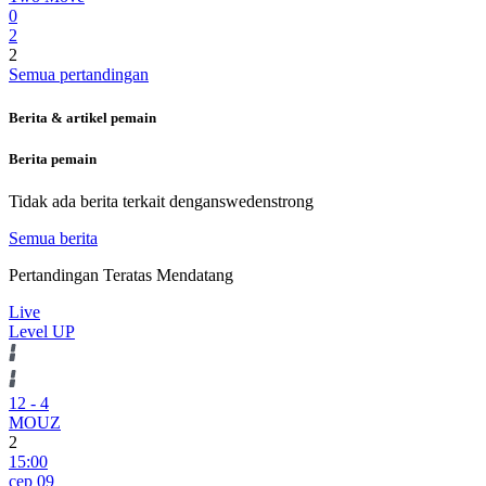
0
2
2
Semua pertandingan
Berita & artikel pemain
Berita pemain
Tidak ada berita terkait dengan
swedenstrong
Semua berita
Pertandingan Teratas Mendatang
Live
Level UP
12
-
4
MOUZ
2
15:00
сер 09