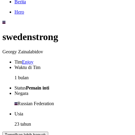
Berita
Hero
swedenstrong
Georgy Zainalabidov
Tim
Enjoy
Waktu di Tim
1 bulan
Status
Pemain inti
Negara
Russian Federation
Usia
23 tahun
Tampilkan lebih banyak