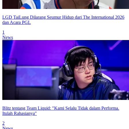
LGD TaiLung Dilarang Seumur Hidup dari The International 2026
dan Acara PGL
1
News
Blitz tentang Team Liquid: "Kami Selalu Tidak dalam Performa.
Itulah Rahasianya"
2
News