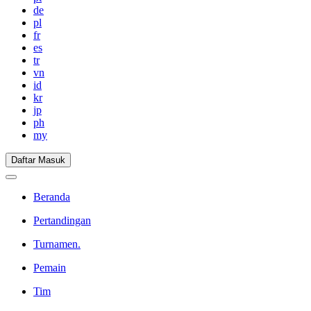
de
pl
fr
es
tr
vn
id
kr
jp
ph
my
Daftar Masuk
Beranda
Pertandingan
Turnamen.
Pemain
Tim