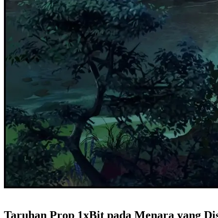
Taruhan Prop 1xBit pada Menara yang Di