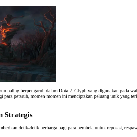
mun paling berpengaruh dalam Dota 2. Glyph yang digunakan pada wak
gi para petaruh, momen-momen ini menciptakan peluang unik yang terk
 Strategis
mberikan detik-detik berharga bagi para pembela untuk reposisi, resp