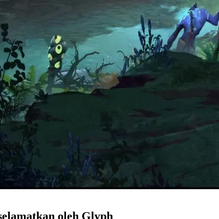
selamatkan oleh Glyph