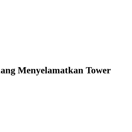
uang Menyelamatkan Tower