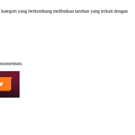
u kategori yang berkembang melibatkan taruhan yang terkait dengan
n momentum.