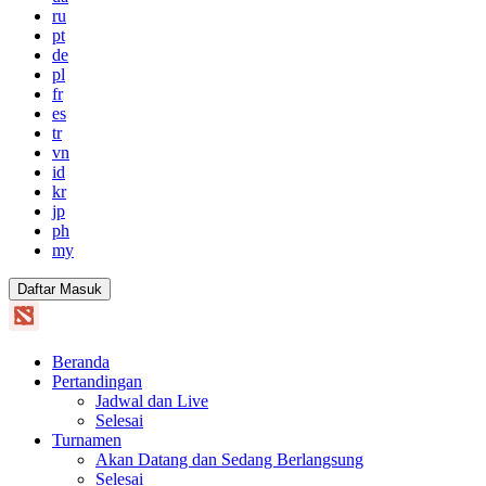
ru
pt
de
pl
fr
es
tr
vn
id
kr
jp
ph
my
Daftar Masuk
Beranda
Pertandingan
Jadwal dan Live
Selesai
Turnamen
Akan Datang dan Sedang Berlangsung
Selesai