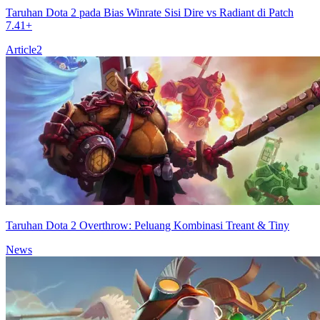
Taruhan Dota 2 pada Bias Winrate Sisi Dire vs Radiant di Patch
7.41+
Article
2
Taruhan Dota 2 Overthrow: Peluang Kombinasi Treant & Tiny
News