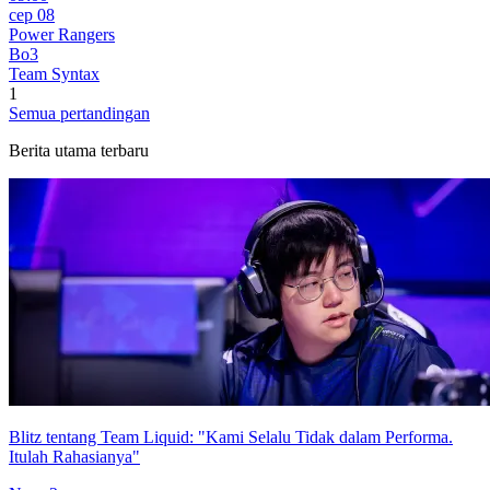
сер 08
Power Rangers
Bo3
Team Syntax
1
Semua pertandingan
Berita utama terbaru
Blitz tentang Team Liquid: "Kami Selalu Tidak dalam Performa.
Itulah Rahasianya"