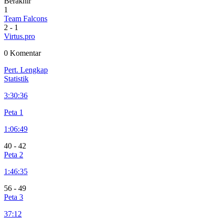
Berakhir
1
Team Falcons
2
-
1
Virtus.pro
0 Komentar
Pert. Lengkap
Statistik
3:
30:36
Peta 1
1:
06:49
40
-
42
Peta 2
1:
46:35
56
-
49
Peta 3
37:12