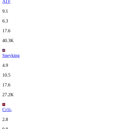
ATF
9.1
6.3
17.6
40.3K
Sneyking
4.9
10.5
17.6
27.2K
Cr1t-
2.8