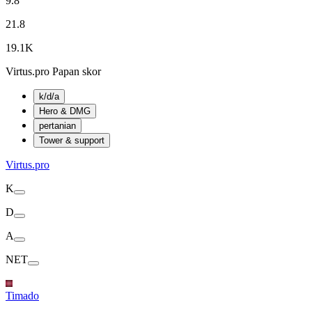
9.8
21.8
19.1K
Virtus.pro Papan skor
k/d/a
Hero & DMG
pertanian
Tower & support
Virtus.pro
K
D
A
NET
Timado