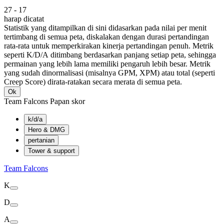
27
-
17
harap dicatat
Statistik yang ditampilkan di sini didasarkan pada nilai per menit
tertimbang di semua peta, diskalakan dengan durasi pertandingan
rata-rata untuk memperkirakan kinerja pertandingan penuh. Metrik
seperti K/D/A ditimbang berdasarkan panjang setiap peta, sehingga
permainan yang lebih lama memiliki pengaruh lebih besar. Metrik
yang sudah dinormalisasi (misalnya GPM, XPM) atau total (seperti
Creep Score) dirata-ratakan secara merata di semua peta.
Ok
Team Falcons Papan skor
k/d/a
Hero & DMG
pertanian
Tower & support
Team Falcons
K
D
A