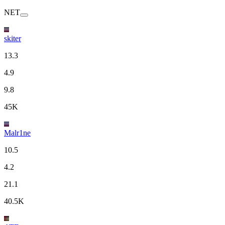
NET
skiter
13.3
4.9
9.8
45K
Malr1ne
10.5
4.2
21.1
40.5K