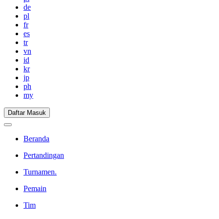
de
pl
fr
es
tr
vn
id
kr
jp
ph
my
Daftar Masuk
Beranda
Pertandingan
Turnamen.
Pemain
Tim