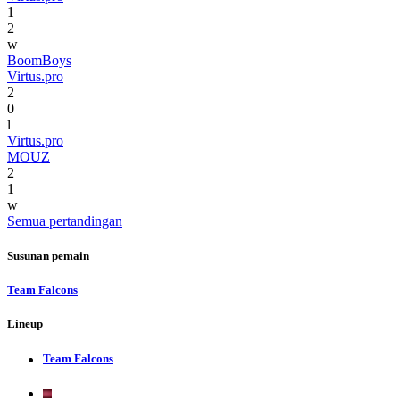
1
2
w
BoomBoys
Virtus.pro
2
0
l
Virtus.pro
MOUZ
2
1
w
Semua pertandingan
Susunan pemain
Team Falcons
Lineup
Team Falcons