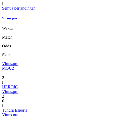
l
Semua pertandingan
Virtus.pro
Waktu
Match
Odds
Skor
Virtus.pro
MOUZ
1
2
l
HEROIC
Virtus.pro
2
0
l
Tundra Esports
Virtus.pro