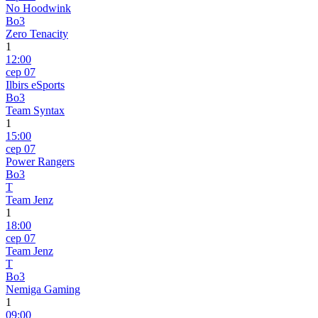
No Hoodwink
Bo3
Zero Tenacity
1
12:00
сер 07
Ilbirs eSports
Bo3
Team Syntax
1
15:00
сер 07
Power Rangers
Bo3
T
Team Jenz
1
18:00
сер 07
Team Jenz
T
Bo3
Nemiga Gaming
1
09:00