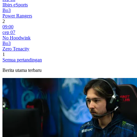
Ilbirs eSports
Bo3
Power Rangers
2
09:00
сер 07
No Hoodwink
Bo3
Zero Tenacity
1
Semua pertandingan
Berita utama terbaru