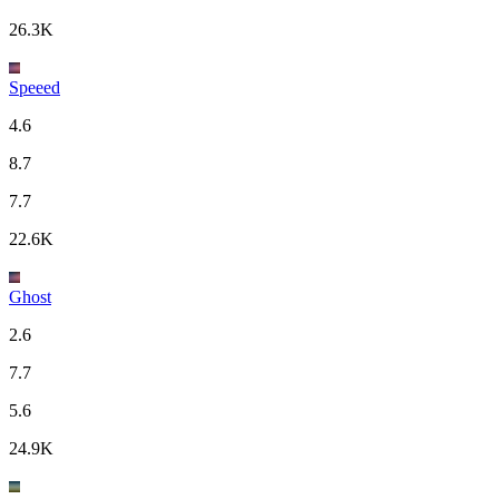
26.3K
Speeed
4.6
8.7
7.7
22.6K
Ghost
2.6
7.7
5.6
24.9K