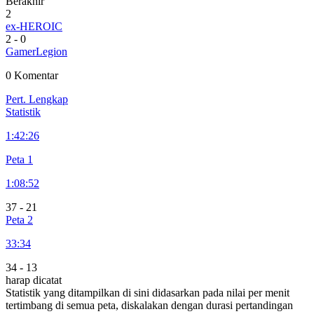
Berakhir
2
ex-HEROIC
2
-
0
GamerLegion
0 Komentar
Pert. Lengkap
Statistik
1:
42:26
Peta 1
1:
08:52
37
-
21
Peta 2
33:34
34
-
13
harap dicatat
Statistik yang ditampilkan di sini didasarkan pada nilai per menit
tertimbang di semua peta, diskalakan dengan durasi pertandingan