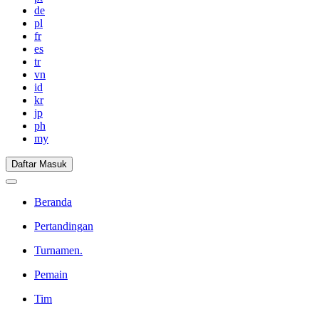
de
pl
fr
es
tr
vn
id
kr
jp
ph
my
Daftar Masuk
Beranda
Pertandingan
Turnamen.
Pemain
Tim