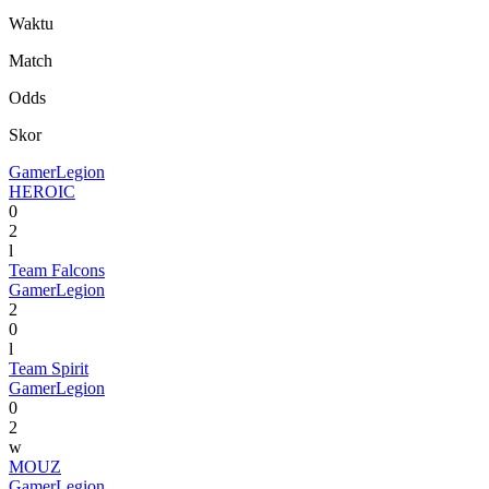
Waktu
Match
Odds
Skor
GamerLegion
HEROIC
0
2
l
Team Falcons
GamerLegion
2
0
l
Team Spirit
GamerLegion
0
2
w
MOUZ
GamerLegion