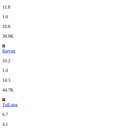
11.8
1.0
10.8
39.9K
Batyuk
10.2
1.0
14.3
44.7K
TaiLung
6.7
4.1