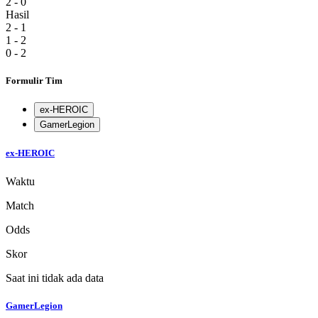
2 - 0
Hasil
2 - 1
1 - 2
0 - 2
Formulir Tim
ex-HEROIC
GamerLegion
ex-HEROIC
Waktu
Match
Odds
Skor
Saat ini tidak ada data
GamerLegion