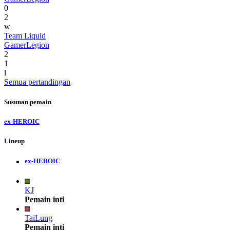
0
2
w
Team Liquid
GamerLegion
2
1
l
Semua pertandingan
Susunan pemain
ex-HEROIC
Lineup
ex-HEROIC
KJ
Pemain inti
TaiLung
Pemain inti