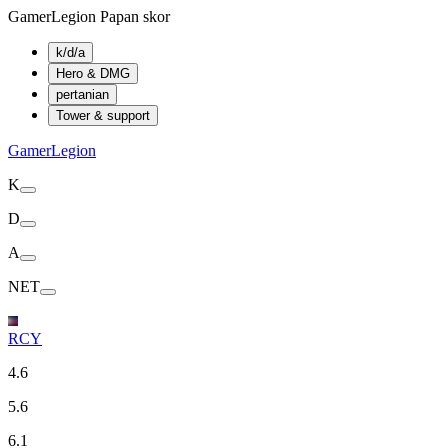
GamerLegion Papan skor
k/d/a
Hero & DMG
pertanian
Tower & support
GamerLegion
K
D
A
NET
RCY
4.6
5.6
6.1