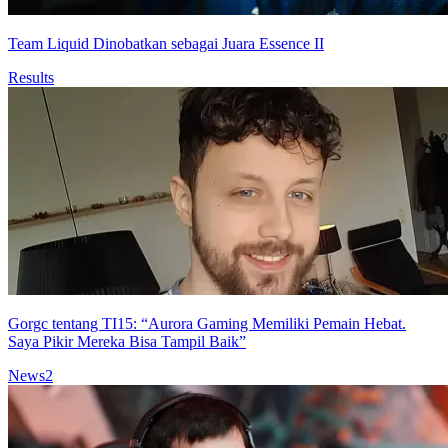
Team Liquid Dinobatkan sebagai Juara Essence II
Results
Gorgc tentang TI15: “Aurora Gaming Memiliki Pemain Hebat.
Saya Pikir Mereka Bisa Tampil Baik”
News
2