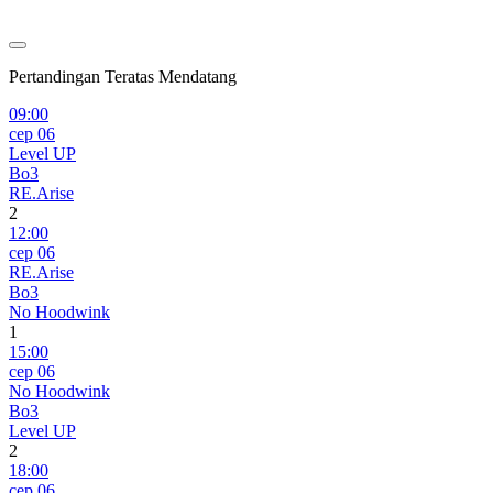
Pertandingan Teratas Mendatang
09:00
сер 06
Level UP
Bo3
RE.Arise
2
12:00
сер 06
RE.Arise
Bo3
No Hoodwink
1
15:00
сер 06
No Hoodwink
Bo3
Level UP
2
18:00
сер 06