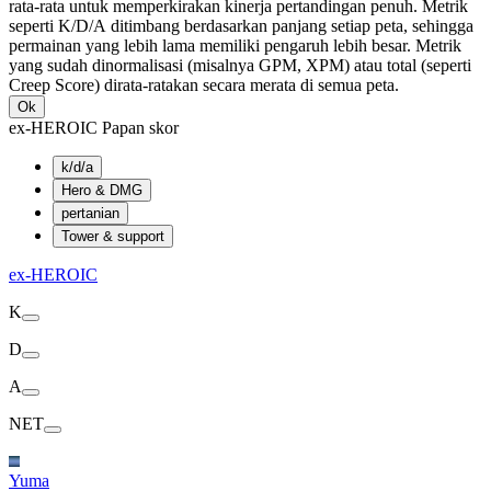
rata-rata untuk memperkirakan kinerja pertandingan penuh. Metrik
seperti K/D/A ditimbang berdasarkan panjang setiap peta, sehingga
permainan yang lebih lama memiliki pengaruh lebih besar. Metrik
yang sudah dinormalisasi (misalnya GPM, XPM) atau total (seperti
Creep Score) dirata-ratakan secara merata di semua peta.
Ok
ex-HEROIC Papan skor
k/d/a
Hero & DMG
pertanian
Tower & support
ex-HEROIC
K
D
A
NET
Yuma