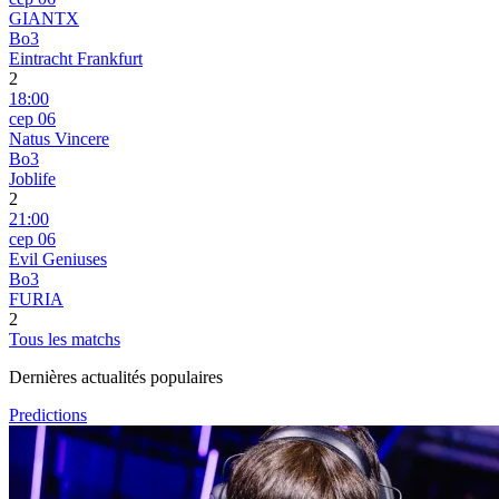
GIANTX
Bo3
Eintracht Frankfurt
2
18:00
сер 06
Natus Vincere
Bo3
Joblife
2
21:00
сер 06
Evil Geniuses
Bo3
FURIA
2
Tous les matchs
Dernières actualités populaires
Predictions