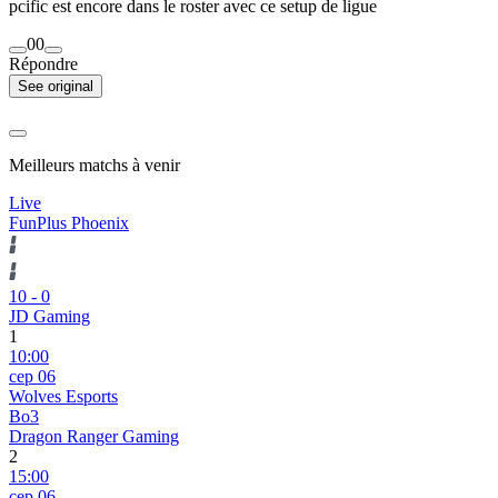
pcific est encore dans le roster avec ce setup de ligue
0
0
Répondre
See original
Meilleurs matchs à venir
Live
FunPlus Phoenix
10
-
0
JD Gaming
1
10:00
сер 06
Wolves Esports
Bo3
Dragon Ranger Gaming
2
15:00
сер 06