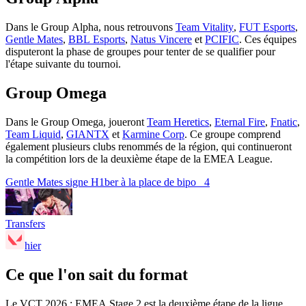
Dans le Group Alpha, nous retrouvons
Team Vitality
,
FUT Esports
,
Gentle Mates
,
BBL Esports
,
Natus Vincere
et
PCIFIC
. Ces équipes
disputeront la phase de groupes pour tenter de se qualifier pour
l'étape suivante du tournoi.
Group Omega
Dans le Group Omega, joueront
Team Heretics
,
Eternal Fire
,
Fnatic
,
Team Liquid
,
GIANTX
et
Karmine Corp
. Ce groupe comprend
également plusieurs clubs renommés de la région, qui continueront
la compétition lors de la deuxième étape de la EMEA League.
Gentle Mates signe H1ber à la place de bipo
4
Transfers
hier
Ce que l'on sait du format
Le VCT 2026 : EMEA Stage 2 est la deuxième étape de la ligue