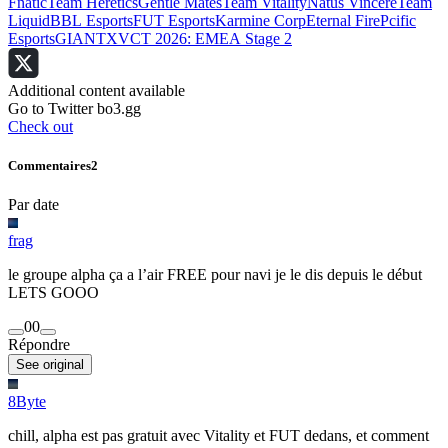
Fnatic
Team Heretics
Gentle Mates
Team Vitality
Natus Vincere
Team
Liquid
BBL Esports
FUT Esports
Karmine Corp
Eternal Fire
Pcific
Esports
GIANTX
VCT 2026: EMEA Stage 2
Additional content available
Go to Twitter bo3.gg
Check out
Commentaires
2
Par date
frag
le groupe alpha ça a l’air FREE pour navi je le dis depuis le début
LETS GOOO
0
0
Répondre
See original
8Byte
chill, alpha est pas gratuit avec Vitality et FUT dedans, et comment