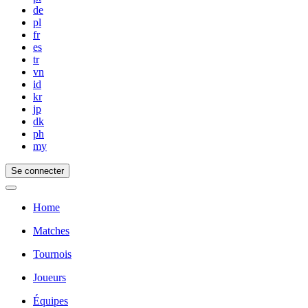
de
pl
fr
es
tr
vn
id
kr
jp
dk
ph
my
Se connecter
Home
Matches
Tournois
Joueurs
Équipes