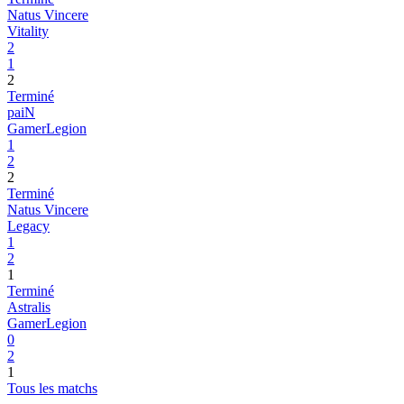
Natus Vincere
Vitality
2
1
2
Terminé
paiN
GamerLegion
1
2
2
Terminé
Natus Vincere
Legacy
1
2
1
Terminé
Astralis
GamerLegion
0
2
1
Tous les matchs