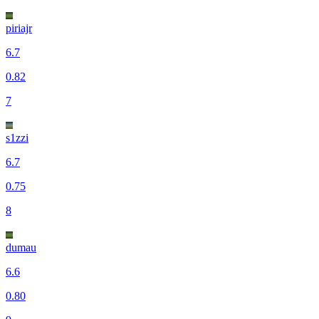
piriajr
6.7
0.82
7
s1zzi
6.7
0.75
8
dumau
6.6
0.80