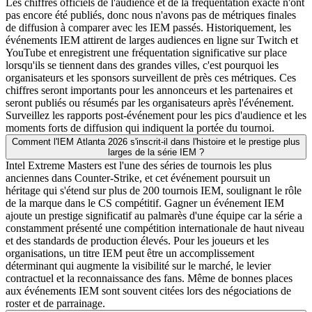
Les chiffres officiels de l'audience et de la fréquentation exacte n'ont
pas encore été publiés, donc nous n'avons pas de métriques finales
de diffusion à comparer avec les IEM passés. Historiquement, les
événements IEM attirent de larges audiences en ligne sur Twitch et
YouTube et enregistrent une fréquentation significative sur place
lorsqu'ils se tiennent dans des grandes villes, c'est pourquoi les
organisateurs et les sponsors surveillent de près ces métriques. Ces
chiffres seront importants pour les annonceurs et les partenaires et
seront publiés ou résumés par les organisateurs après l'événement.
Surveillez les rapports post-événement pour les pics d'audience et les
moments forts de diffusion qui indiquent la portée du tournoi.
Comment l'IEM Atlanta 2026 s'inscrit-il dans l'histoire et le prestige plus
larges de la série IEM ?
Intel Extreme Masters est l'une des séries de tournois les plus
anciennes dans Counter-Strike, et cet événement poursuit un
héritage qui s'étend sur plus de 200 tournois IEM, soulignant le rôle
de la marque dans le CS compétitif. Gagner un événement IEM
ajoute un prestige significatif au palmarès d'une équipe car la série a
constamment présenté une compétition internationale de haut niveau
et des standards de production élevés. Pour les joueurs et les
organisations, un titre IEM peut être un accomplissement
déterminant qui augmente la visibilité sur le marché, le levier
contractuel et la reconnaissance des fans. Même de bonnes places
aux événements IEM sont souvent citées lors des négociations de
roster et de parrainage.