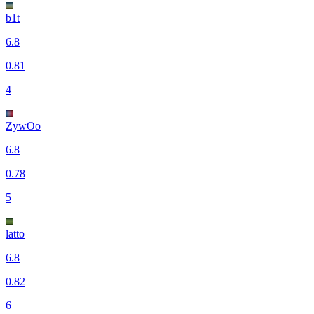
b1t
6.8
0.81
4
ZywOo
6.8
0.78
5
latto
6.8
0.82
6