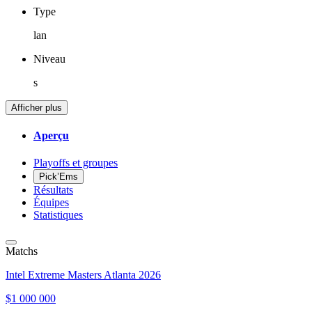
Type
lan
Niveau
s
Afficher plus
Aperçu
Playoffs et groupes
Pick’Ems
Résultats
Équipes
Statistiques
Matchs
Intel Extreme Masters Atlanta 2026
$1 000 000