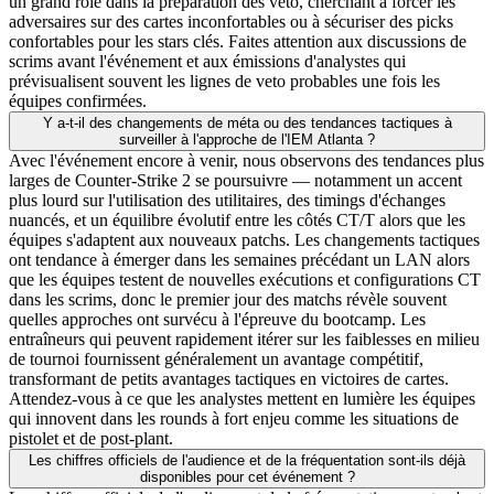
un grand rôle dans la préparation des veto, cherchant à forcer les
adversaires sur des cartes inconfortables ou à sécuriser des picks
confortables pour les stars clés. Faites attention aux discussions de
scrims avant l'événement et aux émissions d'analystes qui
prévisualisent souvent les lignes de veto probables une fois les
équipes confirmées.
Y a-t-il des changements de méta ou des tendances tactiques à
surveiller à l'approche de l'IEM Atlanta ?
Avec l'événement encore à venir, nous observons des tendances plus
larges de Counter-Strike 2 se poursuivre — notamment un accent
plus lourd sur l'utilisation des utilitaires, des timings d'échanges
nuancés, et un équilibre évolutif entre les côtés CT/T alors que les
équipes s'adaptent aux nouveaux patchs. Les changements tactiques
ont tendance à émerger dans les semaines précédant un LAN alors
que les équipes testent de nouvelles exécutions et configurations CT
dans les scrims, donc le premier jour des matchs révèle souvent
quelles approches ont survécu à l'épreuve du bootcamp. Les
entraîneurs qui peuvent rapidement itérer sur les faiblesses en milieu
de tournoi fournissent généralement un avantage compétitif,
transformant de petits avantages tactiques en victoires de cartes.
Attendez-vous à ce que les analystes mettent en lumière les équipes
qui innovent dans les rounds à fort enjeu comme les situations de
pistolet et de post-plant.
Les chiffres officiels de l'audience et de la fréquentation sont-ils déjà
disponibles pour cet événement ?