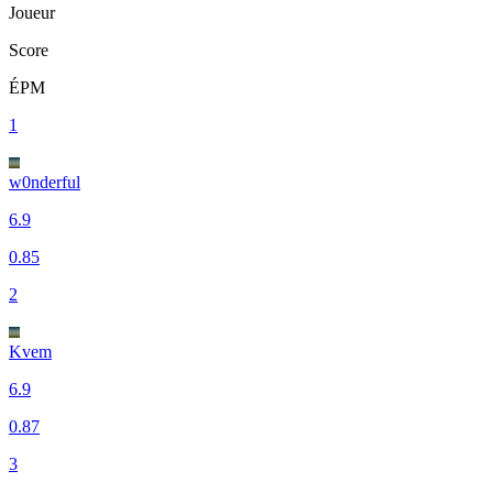
Joueur
Score
ÉPM
1
w0nderful
6.9
0.85
2
Kvem
6.9
0.87
3