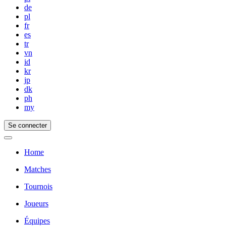
de
pl
fr
es
tr
vn
id
kr
jp
dk
ph
my
Se connecter
Home
Matches
Tournois
Joueurs
Équipes