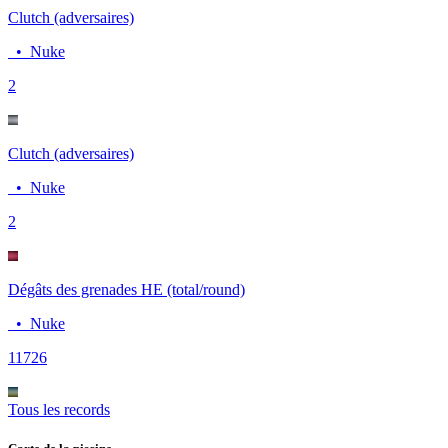
Clutch (adversaires)
•
Nuke
2
Clutch (adversaires)
•
Nuke
2
Dégâts des grenades HE (total/round)
•
Nuke
117
26
Tous les records