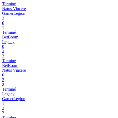
Terminé
Natus Vincere
GamerLegion
3
0
1
Terminé
BetBoom
Legacy
0
2
2
Terminé
BetBoom
Natus Vincere
0
2
2
Terminé
Legacy
GamerLegion
1
2
2
Terminé