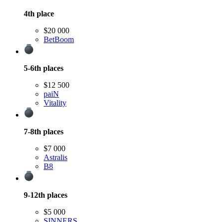
4th
place
$20 000
BetBoom
5-6th
places
$12 500
paiN
Vitality
7-8th
places
$7 000
Astralis
B8
9-12th
places
$5 000
SINNERS