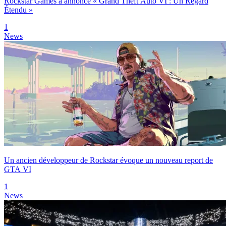
Rockstar Games a annoncé « Grand Theft Auto VI : Un Regard
Étendu »
1
News
Un ancien développeur de Rockstar évoque un nouveau report de
GTA VI
1
News