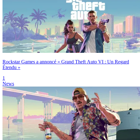
Rockstar Games a annoncé « Grand Theft Auto VI : Un Regard
Étendu »
1
News