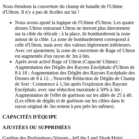
Nous étendons la couverture du champ de bataille de l'Ultime
d'Ultron. Il n'y a pas de ficelles sur lui !
Nous avons ajusté la logique de l'Ultime d'Ultron. Les quatre
drones Ultron entourant Ultron ne tireront plus directement
sur la cible du réticule ; à la place, ils bombarderont la zone
autour de la cible. La zone de bombardement correspond à
celle d'Ultron, mais avec des valeurs légèrement inférieures.
Avec cet ajustement, la zone de couverture de Rage of Ultron
est augmentée d'un rayon de 3m à 6m.
Après avoir activé Rage of Ultron (Capacité Ultime) :
Augmentation des Dégâts des Rayons Encéphalo d'Ultron de
8 à 18 ; Augmentation des Dégâts des Rayons Encéphalo des
Drones de 8 à 12. ; Nouvelle Réduction de Dégâts de Champ
de Sort : Commence à 1,5m après l'explosion des Rayons
Encéphalo, avec une réduction maximale à 50% à 3m ;
Augmentation de l'effet de guérison sur les alliés de 25 à 40.
(Les effets de dégâts et de guérison sur les cibles dans le
rayon original de 3m restent à peu près les mêmes).
CAPACITÉS D'ÉQUIPE
AJUSTÉES OU SUPPRIMÉES
Gardien des Profondeurs (Venom - Jeff the Land Shark/Hela)