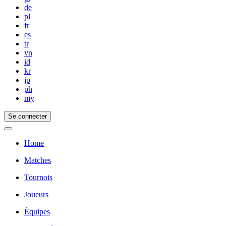
de
pl
fr
es
tr
vn
id
kr
jp
ph
my
Se connecter
Home
Matches
Tournois
Joueurs
Équipes