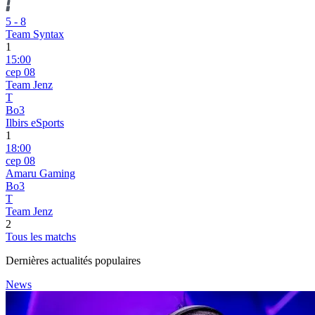
5
-
8
Team Syntax
1
15:00
сер 08
Team Jenz
T
Bo3
Ilbirs eSports
1
18:00
сер 08
Amaru Gaming
Bo3
T
Team Jenz
2
Tous les matchs
Dernières actualités populaires
News