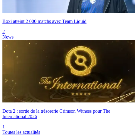
Boxi atteint 2 000 matchs avec Team Liquid
2
News
Dota 2 : sortie de la trésorerie Crimson Witness pour The
International 2026
1
Toutes les actualités