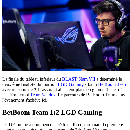
La finale du tableau inférieur du
BLAST Slam VII
a déterminé le
deuxième finaliste du tournoi.
LGD Gaming
a battu
BetBoom Team
avec un score de 2:1, assurant ainsi leur place en grande finale, où
ils affronteront
Team Yandex
. Le parcours de BetBoom Team dans
l'événement s'achève ici.
BetBoom Team 1:2 LGD Gaming
LGD Gaming a commencé la série en force, dominant la première
carte avec une victoire convaincante de 34:13 en 38 minutes.