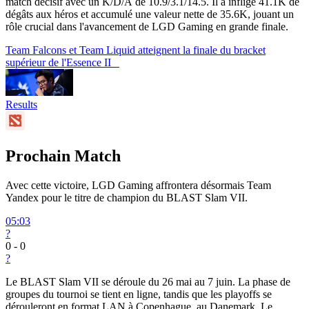
match décisif avec un K/D/A de 10.9/3.1/14.5. Il a infligé 41.1K de
dégâts aux héros et accumulé une valeur nette de 35.6K, jouant un
rôle crucial dans l'avancement de LGD Gaming en grande finale.
Team Falcons et Team Liquid atteignent la finale du bracket
supérieur de l'Essence II
Results
Prochain Match
Avec cette victoire, LGD Gaming affrontera désormais Team
Yandex pour le titre de champion du BLAST Slam VII.
05:03
?
0
-
0
?
Le BLAST Slam VII se déroule du 26 mai au 7 juin. La phase de
groupes du tournoi se tient en ligne, tandis que les playoffs se
dérouleront en format LAN à Copenhague, au Danemark. Le