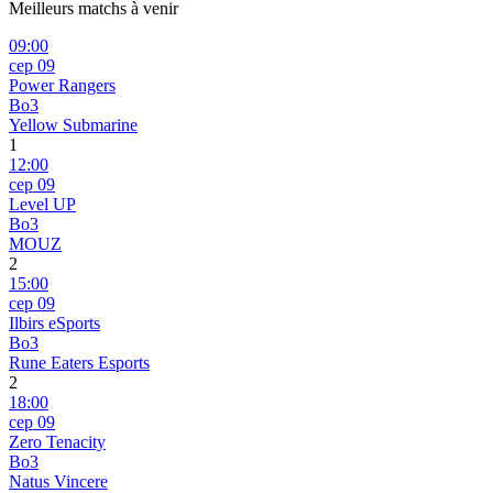
Meilleurs matchs à venir
09:00
сер 09
Power Rangers
Bo3
Yellow Submarine
1
12:00
сер 09
Level UP
Bo3
MOUZ
2
15:00
сер 09
Ilbirs eSports
Bo3
Rune Eaters Esports
2
18:00
сер 09
Zero Tenacity
Bo3
Natus Vincere