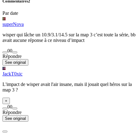
Commentaires
2
Par date
superNova
wisper qui lâche un 10.9/3.1/14.5 sur la map 3 c’est toute la série, bb
avait aucune réponse à ce niveau d’impact
0
0
Répondre
See original
JackT0xic
L'impact de wisper avait l'air insane, mais il jouait quel héros sur la
map 3 ?
+
0
0
Répondre
See original