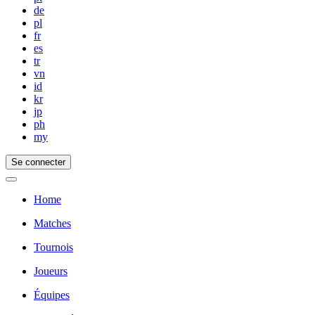
de
pl
fr
es
tr
vn
id
kr
jp
ph
my
Se connecter
Home
Matches
Tournois
Joueurs
Équipes